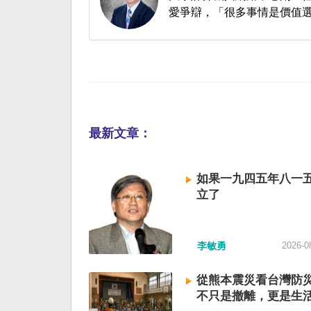
愛爭辯，「很多事情是價值
最新文章：
如果一九四五年八一
立了
李敏勇
2026-0
從熊本震災看台灣防
不只是撤離，更是生