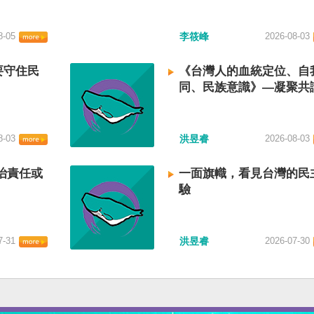
8-05
李筱峰
2026-08-03
要守住民
《台灣人的血統定位、自
同、民族意識》—凝聚共
建立台灣國族認同
8-03
洪昱睿
2026-08-03
治責任或
一面旗幟，看見台灣的民
驗
7-31
洪昱睿
2026-07-30