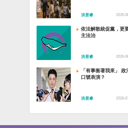
洪昱睿
2026-0
依法解散統促黨，更
主法治
洪昱睿
2026-0
「有事衝著我來」 政
口號表演？
洪昱睿
2026-0