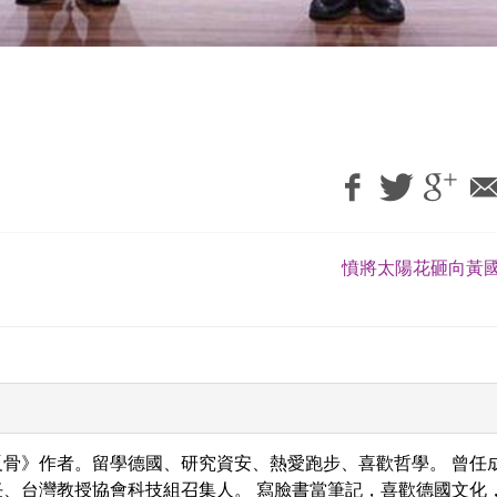
憤將太陽花砸向黃國
骨》作者。留學德國、研究資安、熱愛跑步、喜歡哲學。 曾任
、台灣教授協會科技組召集人。 寫臉書當筆記，喜歡德國文化