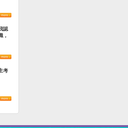
我認
識，
主考