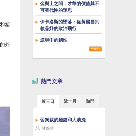
金與土之間：才華的價值與不
可替代性的迷思
伊卡洛斯的墜落：從黃國昌到
和塑
賴品妤的政治飛行
逆境中的韌性
的外
熱門文章
近一月
熱門
近三日
習獨裁的難處和大清洗
林保華