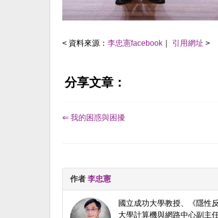
< 資料來源：
李忠憲facebook
｜
引用網址
>
分享文章：
⇐ 我的困惑與困擾
作者
李忠憲
國立成功大學教授、《隱性反
大學計算機與網路中心副主任