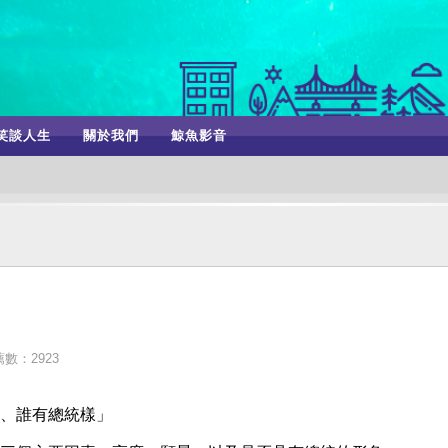
笑談人生
關於我們
鯨魚影音
數：2923
、誰有總統樣」