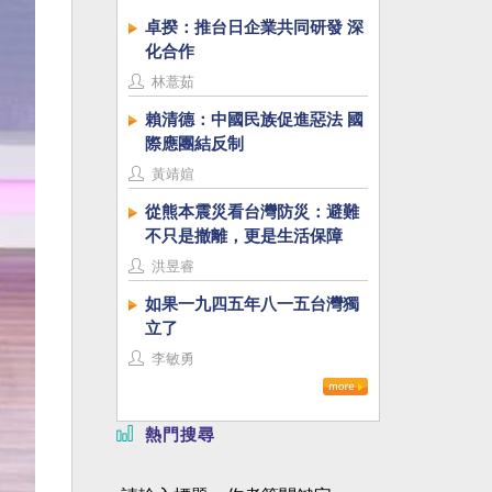
卓揆：推台日企業共同研發 深
化合作
林薏茹
賴清德：中國民族促進惡法 國
際應團結反制
黃靖媗
從熊本震災看台灣防災：避難
不只是撤離，更是生活保障
洪昱睿
如果一九四五年八一五台灣獨
立了
李敏勇
熱門搜尋