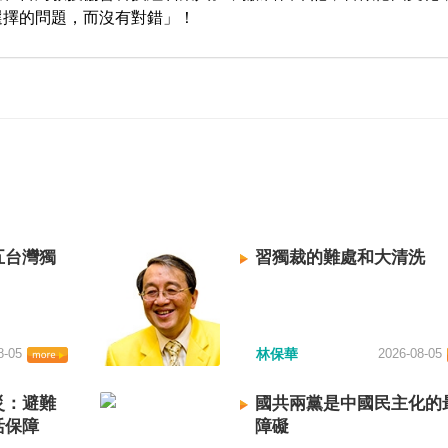
選擇的問題，而沒有對錯」！
五台灣獨
習獨裁的難處和大清洗
8-05
林保華
2026-08-05
災：避難
國共兩黨是中國民主化的
活保障
障礙