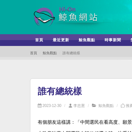
首頁
最近更新
鯨魚觀點
時事新聞
首頁
鯨魚觀點
誰有總統樣
誰有總統樣
2023-12-30
李忠憲
鯨魚觀點
推薦
有個朋友這樣講：「中間選民在看高度、願景