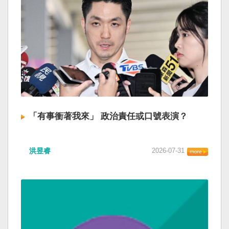
「有事衝著我來」 政治責任或口號表演？
洪昱睿
2026-07-31