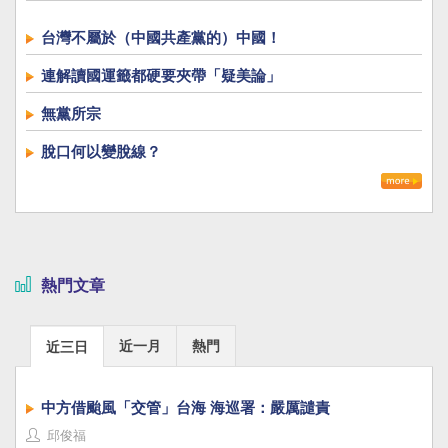
台灣不屬於（中國共產黨的）中國！
連解讀國運籤都硬要夾帶「疑美論」
無黨所宗
脫口何以變脫線？
熱門文章
近一月
熱門
近三日
中方借颱風「交管」台海 海巡署：嚴厲譴責
邱俊福