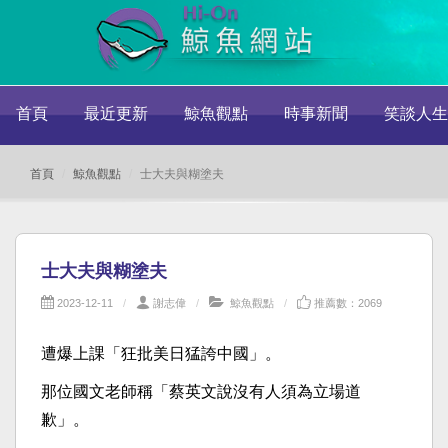
首頁
最近更新
鯨魚觀點
時事新聞
笑談人生
首頁
鯨魚觀點
士大夫與糊塗夫
士大夫與糊塗夫
2023-12-11
謝志偉
鯨魚觀點
推薦數：2069
遭爆上課「狂批美日猛誇中國」。
那位國文老師稱「蔡英文說沒有人須為立場道
歉」。