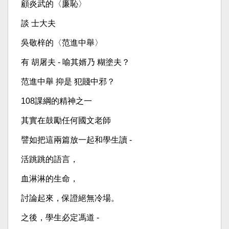
顧炎武的〈廉恥〉
談 士大夫
吳敬梓的〈范進中舉〉
有 胡屠夫 - 喻其婿乃 糊塗夫？
范進中舉 抑是 犯賤中邪？
108課綱的精神之一
其實在鼓勵任何國文老師
譬如把這兩篇放一起和學生讀 -
活跳跳的語言，
血淋淋的生命，
討論起來，保證絕無冷場。
之後，學生必定馮道 -