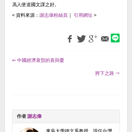
馮人便道國文課之好。
< 資料來源：
謝志偉粉絲頁
｜
引用網址
>
⇐ 中國經濟衰頹的喜與憂
胯下之路 ⇒
作者
謝志偉
東吳大學德文系教授，現任台灣