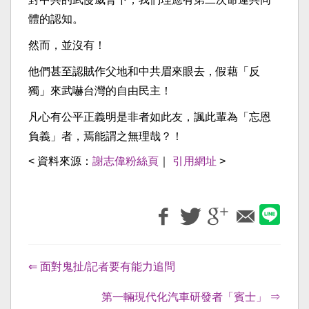
體的認知。
然而，並沒有！
他們甚至認賊作父地和中共眉來眼去，假藉「反
獨」來武嚇台灣的自由民主！
凡心有公平正義明是非者如此友，諷此輩為「忘恩
負義」者，焉能謂之無理哉？！
< 資料來源：
謝志偉粉絲頁
｜
引用網址
>
⇐ 面對鬼扯/記者要有能力追問
第一輛現代化汽車研發者「賓士」 ⇒