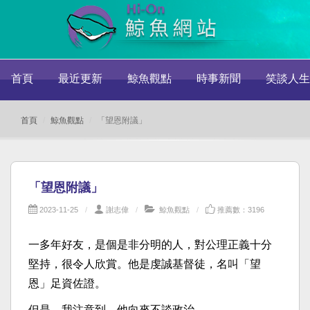
首頁
最近更新
鯨魚觀點
時事新聞
笑談人生
首頁
鯨魚觀點
「望恩附議」
「望恩附議」
2023-11-25
謝志偉
鯨魚觀點
推薦數：3196
一多年好友，是個是非分明的人，對公理正義十分
堅持，很令人欣賞。他是虔誠基督徒，名叫「望
恩」足資佐證。
但是，我注意到，他向來不談政治。