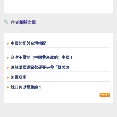
作者相關文章
中國陸配與台灣標配
台灣不屬於（中國共產黨的）中國！
連解讀國運籤都硬要夾帶「疑美論」
無黨所宗
脫口何以變脫線？