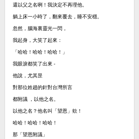
還以父之名咧！我決定不再理他。
躺上床一小時了，翻來覆去，睡不安穩。
忽然，腦海裏靈光一閃，
我起身，大笑了起來：
「哈哈！哈哈！哈哈！」
我眼淚都笑了出來 -
他說，尤其昰
對那位姓趙的針對台灣所言
都附議 ，以他之名。
以他之名？他名叫「望恩」欸！
哈哈！哈哈！哈哈！
那「望恩附議」