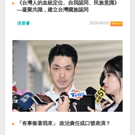
《台灣人的血統定位、自我認同、民族意識》
—凝聚共識，建立台灣國族認同
洪昱睿
2026-08-03
「有事衝著我來」 政治責任或口號表演？