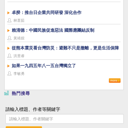
卓揆：推台日企業共同研發 深化合作
林薏茹
賴清德：中國民族促進惡法 國際應團結反制
黃靖媗
從熊本震災看台灣防災：避難不只是撤離，更是生活保障
洪昱睿
如果一九四五年八一五台灣獨立了
李敏勇
熱門搜尋
請輸入標題、作者等關鍵字