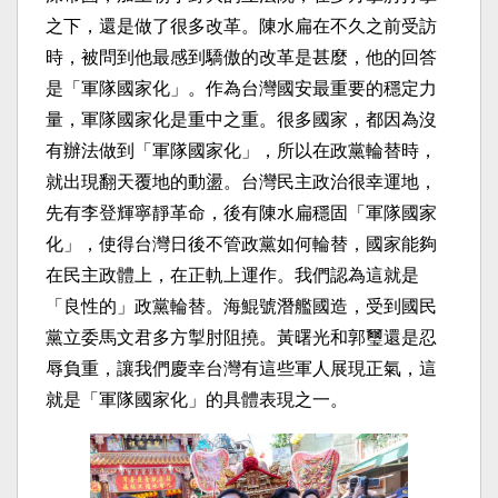
之下，還是做了很多改革。陳水扁在不久之前受訪
時，被問到他最感到驕傲的改革是甚麼，他的回答
是「軍隊國家化」。作為台灣國安最重要的穩定力
量，軍隊國家化是重中之重。很多國家，都因為沒
有辦法做到「軍隊國家化」，所以在政黨輪替時，
就出現翻天覆地的動盪。台灣民主政治很幸運地，
先有李登輝寧靜革命，後有陳水扁穩固「軍隊國家
化」，使得台灣日後不管政黨如何輪替，國家能夠
在民主政體上，在正軌上運作。我們認為這就是
「良性的」政黨輪替。海鯤號潛艦國造，受到國民
黨立委馬文君多方掣肘阻撓。黃曙光和郭璽還是忍
辱負重，讓我們慶幸台灣有這些軍人展現正氣，這
就是「軍隊國家化」的具體表現之一。