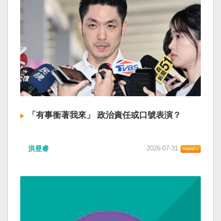
「有事衝著我來」 政治責任或口號表演？
洪昱睿
2026-07-31