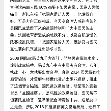
國體制遺毒，是台灣人民難以承受的痛苦。柯文哲
宣傳說南部人民 60% 都要下架民進黨，因為人民很
痛苦，所以主張「把國家還給人民」。他說得真
好。可是方向正好相反。今天令台灣人感到痛苦的
是國民黨遺留下來的黨國體制和「大中國民族主
義」洗腦教育所造成的敵我不分，以及自私傲慢的
政客擾亂政壇。「把國家還給人民」應該要向國民
黨也要向民眾黨提出訴求才對。
2008 國民黨馬英九千方百計，鬥垮民進黨陳水扁，
達到政黨輪替。馬英九心中有中國沒有台灣。八年
執政一心一意就要出賣台灣。直到 2014 國民黨強推
服貿協議，才驚醒年輕世代激起太陽花運動，阻止
了這個賣台協議。國民黨政黨輪替，所呈現的意義
就是「黨國復辟」。是惡性的政黨輪替。國民黨不
但要政黨輪替，還準備把台灣賣給中共。這是惡中
之最惡。所以 2016 民進黨蔡英文當選總統，進行了