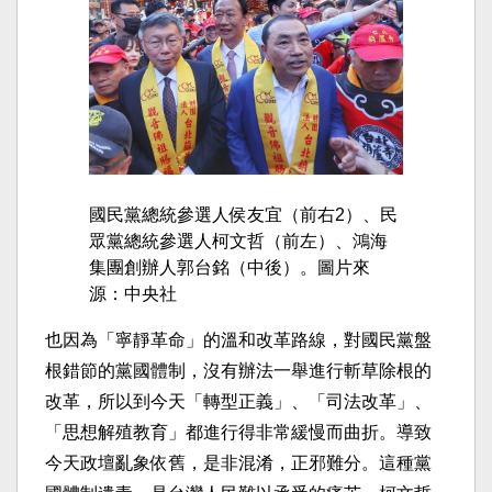
國民黨總統參選人侯友宜（前右2）、民
眾黨總統參選人柯文哲（前左）、鴻海
集團創辦人郭台銘（中後）。圖片來
源：中央社
也因為「寧靜革命」的溫和改革路線，對國民黨盤
根錯節的黨國體制，沒有辦法一舉進行斬草除根的
改革，所以到今天「轉型正義」、「司法改革」、
「思想解殖教育」都進行得非常緩慢而曲折。導致
今天政壇亂象依舊，是非混淆，正邪難分。這種黨