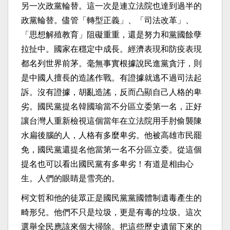
另一次政黨輪替。這一次是連立法院也達到過半的
政黨輪替。儘管「轉型正義」、「司法改革」、
「思想解殖教育」阻礙重重，還是努力和黨國餘孽
拉扯中。國家在穩定中成長。經濟表現和防疫表現
都名列世界前茅。毫無事實根據說民進黨貪汙，則
是中國人擅長的造謠作戰。有證據就逃不過司法起
訴。沒有證據，胡亂造謠，反而凸顯自己人格的卑
劣。國民黨提名韓國瑜當不分區立委第一名，正好
讓台灣人重新檢視這個當年在立法院用手肘偷襲陳
水扁後腦的人，人格有多麼卑劣。他被高雄市民罷
免，國民黨還提名他當第一名不分區立委。從這個
提名也可以看出國民黨有多卑劣！有道是相由心
生。人們的眼睛是雪亮的。
柯文哲和他的徒眾正是國民黨黨國體制遺毒產生的
畸形兒。他們不只是垃圾，更是有毒的垃圾。這次
選舉全民應該來個大掃除。把這些歷史遺留下來的