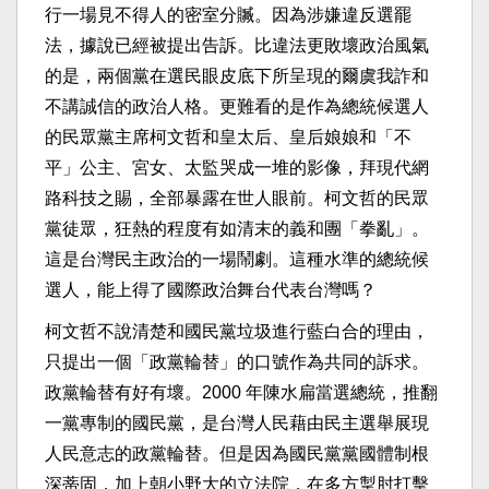
行一場見不得人的密室分贓。因為涉嫌違反選罷
法，據說已經被提出告訴。比違法更敗壞政治風氣
的是，兩個黨在選民眼皮底下所呈現的爾虞我詐和
不講誠信的政治人格。更難看的是作為總統候選人
的民眾黨主席柯文哲和皇太后、皇后娘娘和「不
平」公主、宮女、太監哭成一堆的影像，拜現代網
路科技之賜，全部暴露在世人眼前。柯文哲的民眾
黨徒眾，狂熱的程度有如清末的義和團「拳亂」。
這是台灣民主政治的一場鬧劇。這種水準的總統候
選人，能上得了國際政治舞台代表台灣嗎？
柯文哲不說清楚和國民黨垃圾進行藍白合的理由，
只提出一個「政黨輪替」的口號作為共同的訴求。
政黨輪替有好有壞。2000 年陳水扁當選總統，推翻
一黨專制的國民黨，是台灣人民藉由民主選舉展現
人民意志的政黨輪替。但是因為國民黨黨國體制根
深蒂固，加上朝小野大的立法院，在多方掣肘打擊