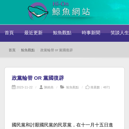
首頁
最近更新
鯨魚觀點
時事新聞
笑談人生
首頁
鯨魚觀點
政黨輪替 or 黨國復辟
政黨輪替 OR 黨國復辟
2023-11-22
陳銘堯
鯨魚觀點
推薦數：4871
國民黨和討厭國民黨的民眾黨，在十一月十五日進