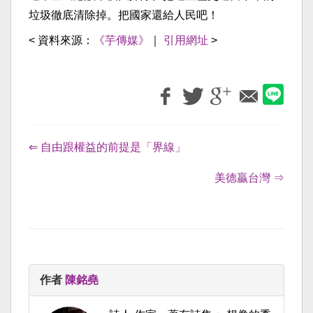
垃圾徹底清除掉。把國家還給人民吧！
< 資料來源：
《芋傳媒》
｜
引用網址
>
⇐ 自由跟權益的前提是「界線」
美德贏台灣 ⇒
作者
陳銘堯