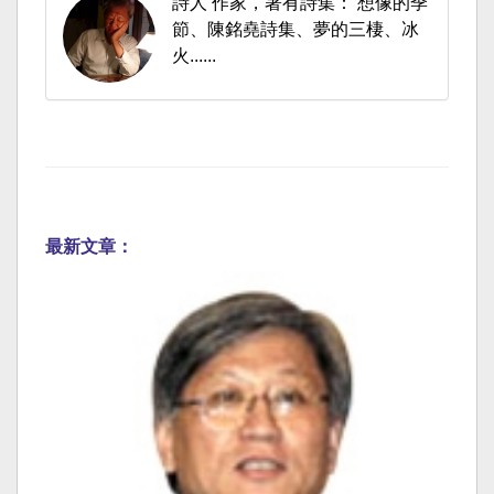
詩人 作家，著有詩集： 想像的季
節、陳銘堯詩集、夢的三棲、冰
火......
最新文章：