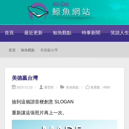
首頁
最近更新
鯨魚觀點
時事新聞
笑談人生
首頁
鯨魚觀點
美德贏台灣
美德贏台灣
2023-11-22
蕭瑩燈
鯨魚觀點
推薦數：4969
撿到這個諧音梗創意 SLOGAN
重新讓這張照片再上一次。