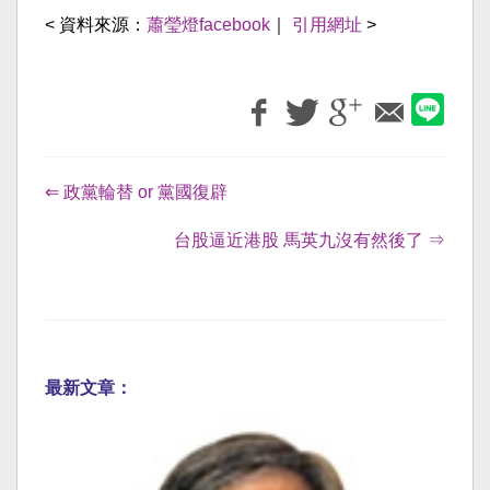
< 資料來源：
蕭瑩燈facebook
｜
引用網址
>
⇐ 政黨輪替 or 黨國復辟
台股逼近港股 馬英九沒有然後了 ⇒
最新文章：