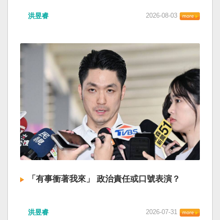
洪昱睿
2026-08-03
「有事衝著我來」 政治責任或口號表演？
洪昱睿
2026-07-31