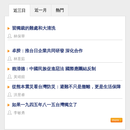
近一月
熱門
近三日
習獨裁的難處和大清洗
林保華
卓揆：推台日企業共同研發 深化合作
林薏茹
賴清德：中國民族促進惡法 國際應團結反制
黃靖媗
從熊本震災看台灣防災：避難不只是撤離，更是生活保障
洪昱睿
如果一九四五年八一五台灣獨立了
李敏勇