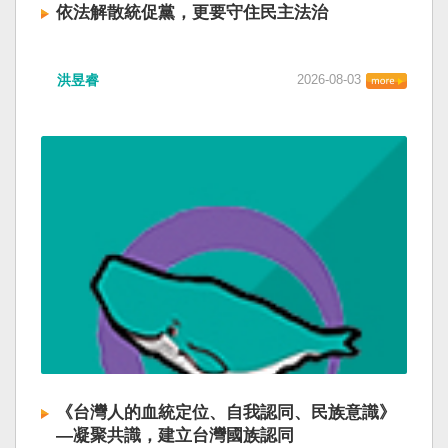
依法解散統促黨，更要守住民主法治
洪昱睿
2026-08-03
《台灣人的血統定位、自我認同、民族意識》
—凝聚共識，建立台灣國族認同