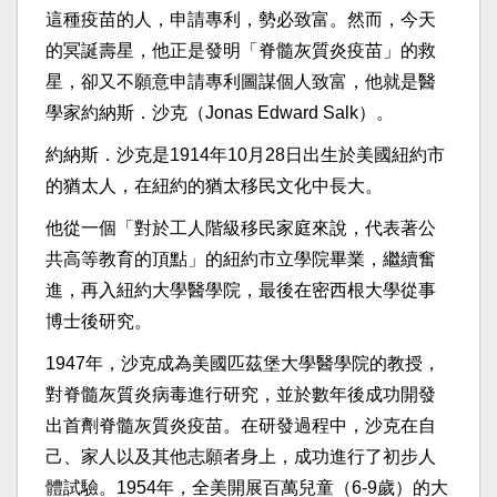
這種疫苗的人，申請專利，勢必致富。然而，今天
的冥誕壽星，他正是發明「脊髓灰質炎疫苗」的救
星，卻又不願意申請專利圖謀個人致富，他就是醫
學家約納斯．沙克（Jonas Edward Salk）。
約納斯．沙克是1914年10月28日出生於美國紐約市
的猶太人，在紐約的猶太移民文化中長大。
他從一個「對於工人階級移民家庭來說，代表著公
共高等教育的頂點」的紐約市立學院畢業，繼續奮
進，再入紐約大學醫學院，最後在密西根大學從事
博士後研究。
1947年，沙克成為美國匹茲堡大學醫學院的教授，
對脊髓灰質炎病毒進行研究，並於數年後成功開發
出首劑脊髓灰質炎疫苗。在研發過程中，沙克在自
己、家人以及其他志願者身上，成功進行了初步人
體試驗。1954年，全美開展百萬兒童（6-9歲）的大