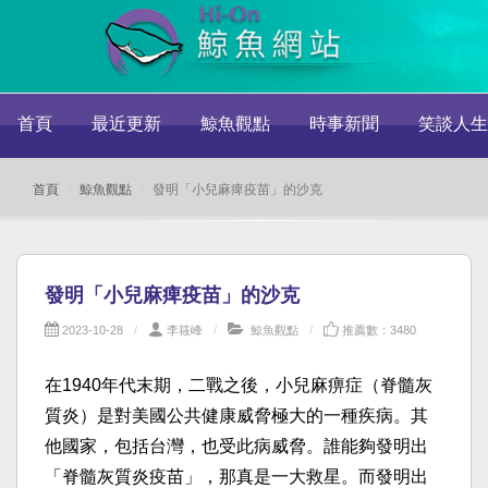
首頁
最近更新
鯨魚觀點
時事新聞
笑談人生
首頁
鯨魚觀點
發明「小兒麻痺疫苗」的沙克
發明「小兒麻痺疫苗」的沙克
2023-10-28
李筱峰
鯨魚觀點
推薦數：3480
在1940年代末期，二戰之後，小兒麻痹症（脊髓灰
質炎）是對美國公共健康威脅極大的一種疾病。其
他國家，包括台灣，也受此病威脅。誰能夠發明出
「脊髓灰質炎疫苗」，那真是一大救星。而發明出