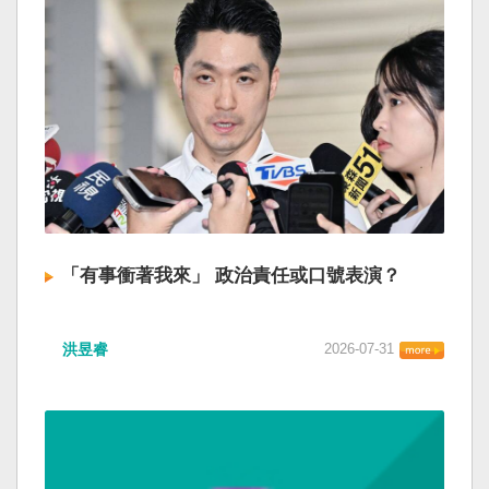
「有事衝著我來」 政治責任或口號表演？
洪昱睿
2026-07-31