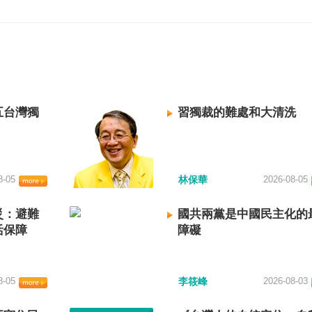
五台灣獨
習獨裁的難處和大清洗
8-05
林保華
2026-08-05
災：避難
國共兩黨是中國民主化的
活保障
障礙
8-05
李筱峰
2026-08-03