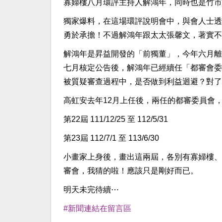
寡婦樓八月環評主持人解鴻年，同時也是竹市
獨家爆料，在這場環評說明會中，與會人士透
勇於承擔！不過解鴻年跟太太張馨文，著實不
解鴻年是昇益開發的「前獨董」，今年六月離
七月核定公告後，解鴻年已經續任「都審會委
被質疑審查過程中，是否做到利益迴避？對了
高虹安去年12月上任後，兩任的都審委員會
第22屆 111/12/25 至 112/5/31
第23屆 112/7/1 至 113/6/30
小畫家上身後，畫出這兩屆，各別有寡婦樓、
審會，我猜的啦！應該只是剛好而已。
明天未完待續⋯
#新聞連結在留言區