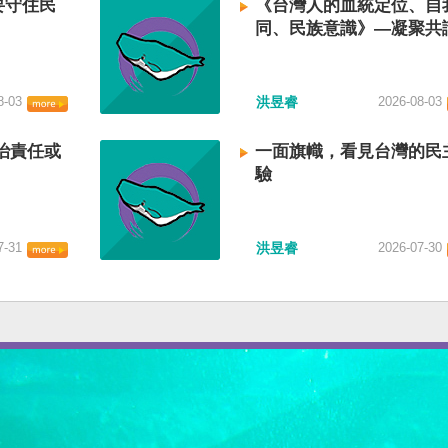
要守住民
《台灣人的血統定位、自
同、民族意識》—凝聚共
建立台灣國族認同
8-03
洪昱睿
2026-08-03
治責任或
一面旗幟，看見台灣的民
驗
7-31
洪昱睿
2026-07-30