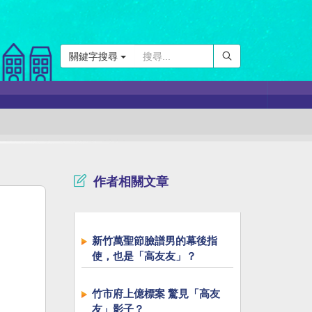
關鍵字搜尋
作者相關文章
新竹萬聖節臉譜男的幕後指
使，也是「高友友」？
竹市府上億標案 驚見「高友
友」影子？