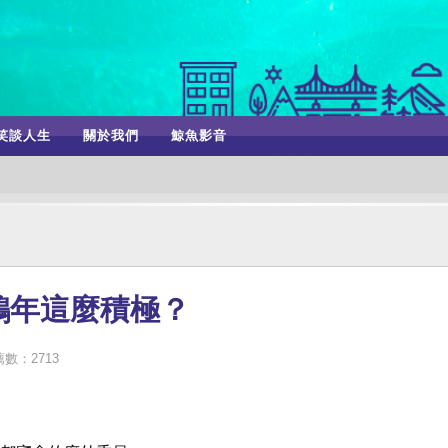
笑談人生
關於我們
鯨魚影音
鴻年這麼積極？
數：2713