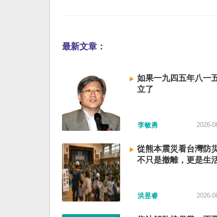
最新文章：
如果一九四五年八一
立了
李敏勇
2026-0
從熊本震災看台灣防
不只是撤離，更是生
洪昱睿
2026-0