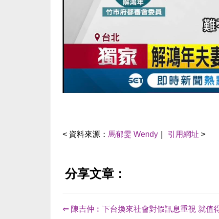
< 資料來源：
馬郁雯 Wendy
｜
引用網址
>
分享文章：
⇐ 陳吉仲︰下台換來社會對假訊息重視 就值