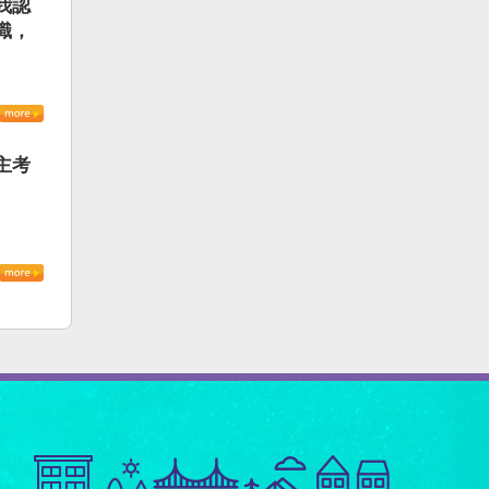
我認
識，
主考