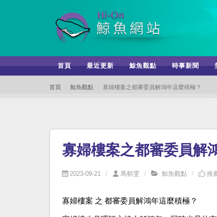
首頁
最近更新
鯨魚觀點
時事新聞
首頁
鯨魚觀點
寡婦樓案之都審委員解鴻年這麼積極？
寡婦樓案之都審委員解
2023-09-21
馬郁雯
鯨魚觀點
推薦
寡婦樓案 之 都審委員解鴻年這麼積極？