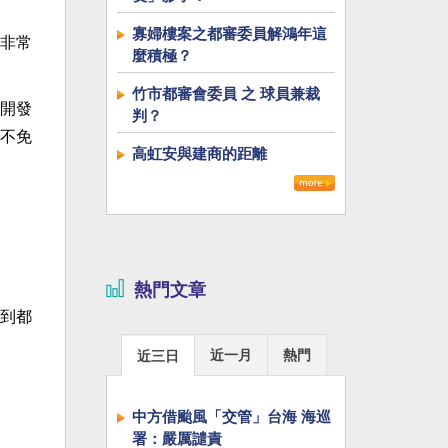
寡婦樓案之都審委員解鴻年這
非常
麼積極？
竹市都審會委員 之 球員兼裁
開發
判？
不免
高虹安與建商的距離
熱門文章
到都
近一月
熱門
近三日
中方借颱風「交管」台海 海巡
署：嚴厲譴責