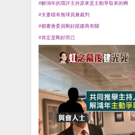
#解鴻年的環評主持原來是主動爭取來的啊
#夫妻檔有無球員兼裁判
#都審會委員剛好跟建商有關
#肯定是剛好而已