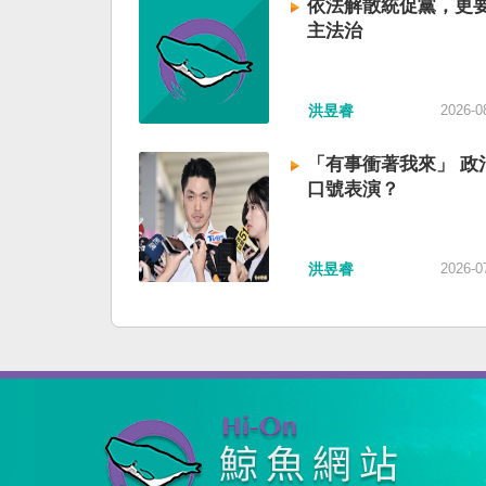
依法解散統促黨，更
主法治
洪昱睿
2026-0
「有事衝著我來」 政
口號表演？
洪昱睿
2026-0