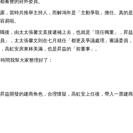
都審會的府外委員。
露，當時共推舉主持人，而解鴻年是「主動爭取」擔任。真的是
容易啦。
職後，由太太張馨文直接遞補上去，也就是「現任獨董」，昇益
員」，太太張馨文則在七月就任「都更及爭議處理」審議委員，
，高虹安房東林美滿，也是昇益的「前董事」。
，時間我幫大家整理好了：
昇益開發的建商角色，合理懷疑，高虹安上任後，帶入一票建商