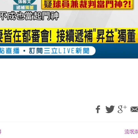
得
流氓崇