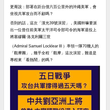
更甭說：部署在距台僅六百公里外的沖繩美軍，會
坐視共軍攻台而不顧嗎？
否則的話，這次「漢光39號演習」，美國幹嘛要派
出一位曾任前美軍太平洋司令部司令的海軍退役上
將塞繆爾·洛克利爾三世
（Admiral Samuel Locklear III ）率領一隊70幾人的
「觀摩團」，幾乎全程「觀摩」這次演習，難道是
專程來「看熱鬧」的嗎？