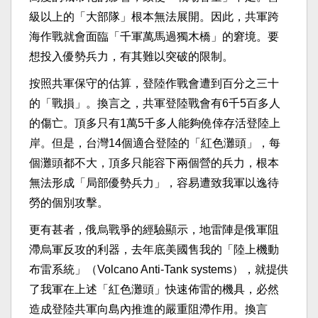
級以上的「大部隊」根本無法展開。因此，共軍跨
海作戰就會面臨「千軍萬馬過獨木橋」的窘境。要
想投入優勢兵力，有其難以突破的限制。
按照共軍保守的估算，登陸作戰會遭到百分之三十
的「戰損」。換言之，共軍登陸戰會有6千5百多人
的傷亡。頂多只有1萬5千多人能夠僥倖存活登陸上
岸。但是，台灣14個適合登陸的「紅色灘頭」，每
個灘頭都不大，頂多只能容下兩個營的兵力，根本
無法形成「局部優勢兵力」，容易遭致我軍以逸待
勞的個別攻擊。
更有甚者，俄烏戰爭的經驗顯示，地雷陣是俄軍阻
滯烏軍反攻的利器，去年底美國售我的「陸上機動
布雷系統」（Volcano Anti-Tank systems），就提供
了我軍在上述「紅色灘頭」快速佈雷的機具，必然
造成登陸共軍向島內推進的嚴重阻滯作用。換言