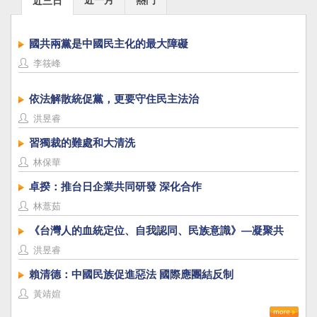
近三日
國共兩黨是中國民主化的最大障礙
李筱峰
依法解散統促黨，更要守住民主法治
洪昱睿
習獨裁的難處和大清洗
林保華
卓揆：推台日企業共同研發 深化合作
林薏茹
《台灣人的血統定位、自我認同、民族意識》—凝聚共
識，建立台灣國族認同
洪昱睿
賴清德：中國民族促進惡法 國際應團結反制
黃靖媗