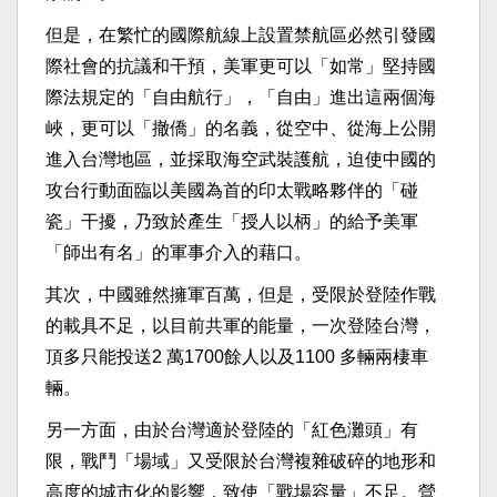
但是，在繁忙的國際航線上設置禁航區必然引發國
際社會的抗議和干預，美軍更可以「如常」堅持國
際法規定的「自由航行」，「自由」進出這兩個海
峽，更可以「撤僑」的名義，從空中、從海上公開
進入台灣地區，並採取海空武裝護航，迫使中國的
攻台行動面臨以美國為首的印太戰略夥伴的「碰
瓷」干擾，乃致於產生「授人以柄」的給予美軍
「師出有名」的軍事介入的藉口。
其次，中國雖然擁軍百萬，但是，受限於登陸作戰
的載具不足，以目前共軍的能量，一次登陸台灣，
頂多只能投送2 萬1700餘人以及1100 多輛兩棲車
輛。
另一方面，由於台灣適於登陸的「紅色灘頭」有
限，戰鬥「場域」又受限於台灣複雜破碎的地形和
高度的城市化的影響，致使「戰場容量」不足。營