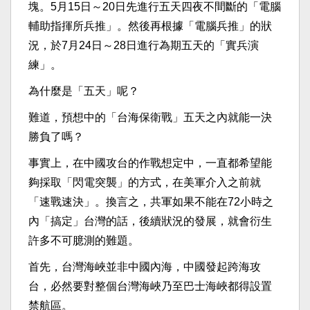
塊。5月15日～20日先進行五天四夜不間斷的「電腦
輔助指揮所兵推」。然後再根據「電腦兵推」的狀
況，於7月24日～28日進行為期五天的「實兵演
練」。
為什麼是「五天」呢？
難道，預想中的「台海保衛戰」五天之內就能一決
勝負了嗎？
事實上，在中國攻台的作戰想定中，一直都希望能
夠採取「閃電突襲」的方式，在美軍介入之前就
「速戰速決」。換言之，共軍如果不能在72小時之
內「搞定」台灣的話，後續狀況的發展，就會衍生
許多不可臆測的難題。
首先，台灣海峽並非中國內海，中國發起跨海攻
台，必然要對整個台灣海峽乃至巴士海峽都得設置
禁航區。