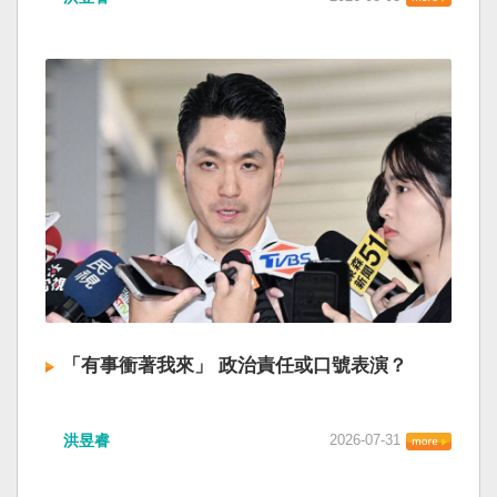
「有事衝著我來」 政治責任或口號表演？
洪昱睿
2026-07-31