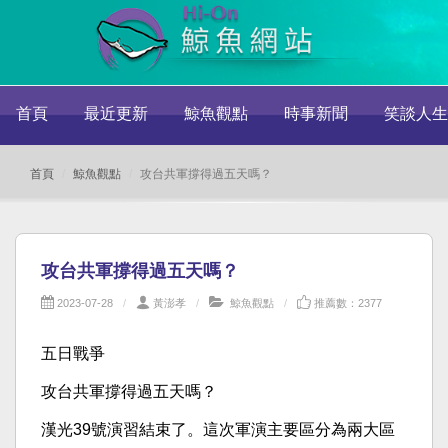
首頁
最近更新
鯨魚觀點
時事新聞
笑談人生
首頁
鯨魚觀點
攻台共軍撐得過五天嗎？
攻台共軍撐得過五天嗎？
2023-07-28
黃澎孝
鯨魚觀點
推薦數：2377
五日戰爭
攻台共軍撐得過五天嗎？
漢光39號演習結束了。這次軍演主要區分為兩大區