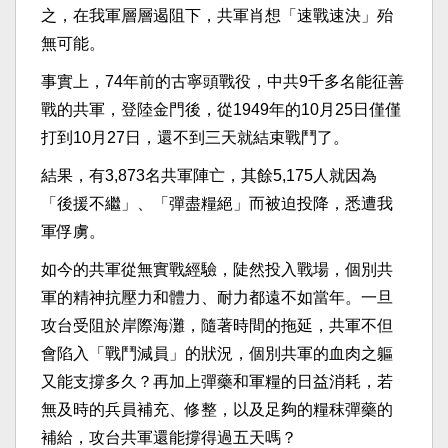
之，在我軍層層遏阻下，共軍肖想「速戰速決」殆
無可能。
事實上，74年前的古寧頭戰役，中共9千多名能征善
戰的共軍，登陸金門後，從1949年的10月25日僅僅
打到10月27日，還不到三天就結束戰鬥了。
結果，有3,873名共軍陣亡，其餘5,175人就因為
「後援不繼」、「彈盡糧絕」而被迫投降，悉遭我
軍俘虜。
如今的共軍從無實戰經驗，陡然投入戰場，個別共
軍的精神抗壓力和體力、耐力都遠不如當年。一旦
攻台受阻於岸際海灘，隨著時間的拖延，共軍不但
會陷入「戰鬥減員」的狀況，個別共軍的血肉之軀
又能支撐多久？再加上彈藥和軍糧的日益消耗，若
無及時的兵員補充、修整，以及足夠的糧秣彈藥的
補給，攻台共軍還能撐得過五天嗎？