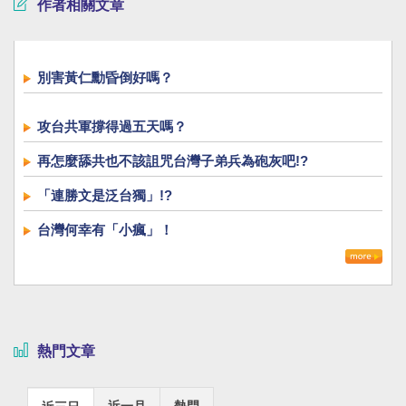
作者相關文章
別害黃仁勳昏倒好嗎？
攻台共軍撐得過五天嗎？
再怎麼舔共也不該詛咒台灣子弟兵為砲灰吧!?
「連勝文是泛台獨」!?
台灣何幸有「小瘋」！
熱門文章
近一月
熱門