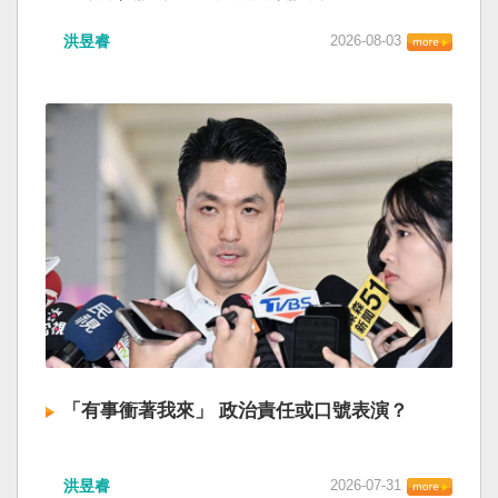
洪昱睿
2026-08-03
「有事衝著我來」 政治責任或口號表演？
洪昱睿
2026-07-31