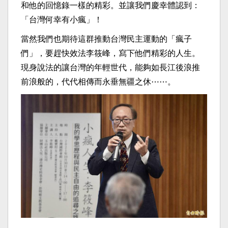
和他的回憶錄一樣的精彩。並讓我們慶幸體認到：
「台灣何幸有小瘋」！
當然我們也期待這群推動台灣民主運動的「瘋子
們」，要趕快效法李筱峰，寫下他們精彩的人生。
現身說法的讓台灣的年輕世代，能夠如長江後浪推
前浪般的，代代相傳而永垂無疆之休⋯⋯。