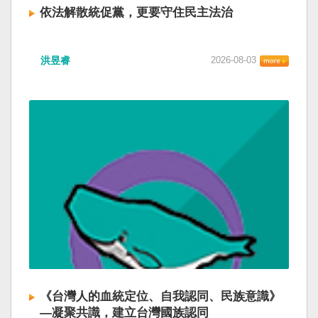
依法解散統促黨，更要守住民主法治
洪昱睿
2026-08-03
《台灣人的血統定位、自我認同、民族意識》
—凝聚共識，建立台灣國族認同