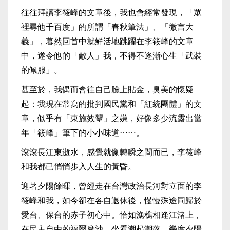
往往拜讀李筱峰的文章後，我也會經常發現，「眾
裡尋他千百度」的所謂「春秋筆法」、「微言大
義」，暮然回首中就鮮活地跳躍在李筱峰的文章
中，遂令他的「敵人」我，不得不逐漸心生「武裝
的佩服」。
甚至於，我偶而會往自己臉上貼金，臭美的懷疑
起：我現在常寫的批判國民黨和「紅統團體」的文
章，似乎有「東施效顰」之嫌，好像多少流露出當
年「筱峰」筆下的小小味道⋯⋯。
滾滾長江東逝水，感覺就像轉瞬之間而已，李筱峰
和我都已悄悄步入人生的黃昏。
迎著夕陽餘暉，曾經走在台灣政治長河對立面的李
筱峰和我，如今卻在各自退休後，慢慢殊途同歸於
愛台、保台的赤子初心中。恰如漁樵相逢江渚上，
在民主自由的福爾摩沙，坐看潮起潮落，幾度夕陽