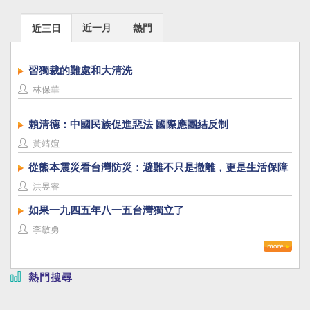
近一月
熱門
近三日
習獨裁的難處和大清洗
林保華
賴清德：中國民族促進惡法 國際應團結反制
黃靖媗
從熊本震災看台灣防災：避難不只是撤離，更是生活保障
洪昱睿
如果一九四五年八一五台灣獨立了
李敏勇
熱門搜尋