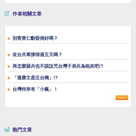
作者相關文章
別害黃仁勳昏倒好嗎？
攻台共軍撐得過五天嗎？
再怎麼舔共也不該詛咒台灣子弟兵為砲灰吧!?
「連勝文是泛台獨」!?
台灣何幸有「小瘋」！
熱門文章