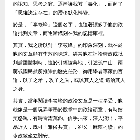
的認知、思考之窗。逐漸讓我被「毒化」，而起了
「思維決定存在」的潛移默化轉變。
於是，「李筱峰」這個名字，也隨著讀多了他的政
論批判文章，而逐漸鐫刻在我的記憶庫裡。
其實，我之所以對「李筱峰」的印象深刻，就在於
他的文章頗有李敖的味道。經常他在評論時政或批
判黨國體制時，擅於引經據典地，引述孫中山、兩
蔣或國民黨所推崇的歷史任務、御用學者專家的言
論，以子之矛 ，攻子之盾，或以其人之道 還治其人
之身。
其實，當年閱讀李筱峰的政論文章是一種享受，他
就像是一個玩弄筆墨於股掌中的政論頑童，有時嬉
笑怒罵，有時雷霆萬鈞。信手拈來，深入淺出，平
易近人，既可「雅俗共賞」，卻又「麻辣刁鑽」的
令政敵坐立難安。