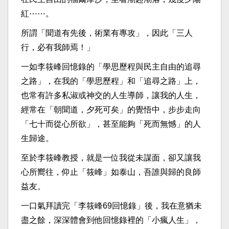
紅⋯⋯。
所謂「聞道有先後，術業有專攻」，因此「三人
行，必有我師焉！」
一如李筱峰回憶錄的「學思歷程與民主自由的追尋
之路」，在我的「學思歷程」和「追尋之路」上，
也常有許多私淑或神交的人生導師，讓我的人生，
經常在「朝聞道，夕死可矣」的覺悟中，步步走向
「七十而從心所欲」，甚至能夠「死而無憾」的人
生歸途。
至於李筱峰教授，就是一位我從未謀面，卻又讓我
心所嚮往，仰止「筱峰」如泰山，吾誰與歸的良師
益友。
一口氣拜讀完「李筱峰69回憶錄」後，我在意猶未
盡之餘，深深體會到他回憶錄裡的「小瘋人生」，