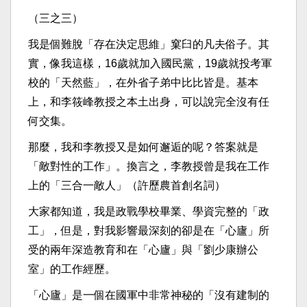
（三之三）
我是個難脫「存在決定思維」窠臼的凡夫俗子。其
實，像我這樣，16歲就加入國民黨，19歲就投考軍
校的「天然藍」，在外省子弟中比比皆是。基本
上，和李筱峰教授之本土出身，可以說完全沒有任
何交集。
那麼，我和李教授又是如何邂逅的呢？答案就是
「敵對性的工作」。換言之，李教授曾是我在工作
上的「三合一敵人」（許歷農首創名詞）
大家都知道，我是政戰學校畢業、學資完整的「政
工」，但是，對我影響最深刻的卻是在「心廬」所
受的兩年深造教育和在「心廬」與「劉少康辦公
室」的工作經歷。
「心廬」是一個在國軍中非常神秘的「沒有建制的