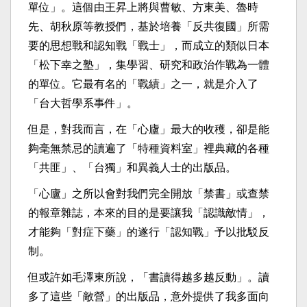
單位」。這個由王昇上將與曹敏、方東美、魯時
先、胡秋原等教授們，基於培養「反共復國」所需
要的思想戰和認知戰「戰士」，而成立的類似日本
「松下幸之塾」，集學習、研究和政治作戰為一體
的單位。它最有名的「戰績」之一，就是介入了
「台大哲學系事件」。
但是，對我而言，在「心廬」最大的收穫，卻是能
夠毫無禁忌的讀遍了「特種資料室」裡典藏的各種
「共匪」、「台獨」和異義人士的出版品。
「心廬」之所以會對我們完全開放「禁書」或查禁
的報章雜誌，本來的目的是要讓我「認識敵情」，
才能夠「對症下藥」的遂行「認知戰」予以批駁反
制。
但或許如毛澤東所說，「書讀得越多越反動」。讀
多了這些「敵營」的出版品，意外提供了我多面向