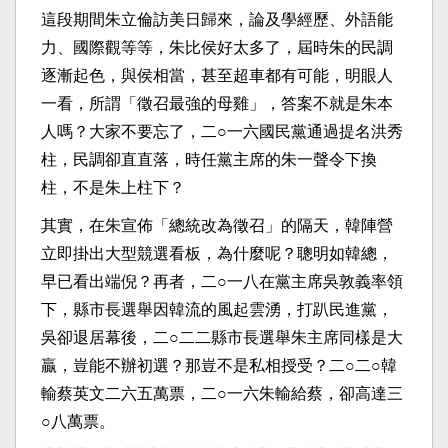
這段期間朱立倫訪美日歸來，論及學經歷、外語能
力、國際觀等等，朱比侯好太多了，屆時朱的民調
逐漸起色，與侯相當，甚至超車都有可能，明眼人
一看，所謂「徵召最強的母雞」，答案不就是朱本
人嗎？大家不要忘了，二○一六國民黨通過提名洪秀
柱，民調卻直直落，時任黨主席的朱一聲令下換
柱，不是朱上柱下？
其實，在朱宣佈「總統改為徵召」的隔天，韓陣營
立即掛出大型競選看板，為什麼呢？聰明如韓總，
早已看出端倪？再者，二○一八在黨主席吳敦義率領
下，縣市長選舉因韓流的風起雲湧，打趴民進黨，
吳卻退居幕後，二○二二縣市長選舉朱主席同樣是大
贏，豈能不辦初選？那豈不是私相授受？二○二○韓
輸蔡英文二六五萬票，二○一六朱輸給蔡，卻高達三
○八萬票。