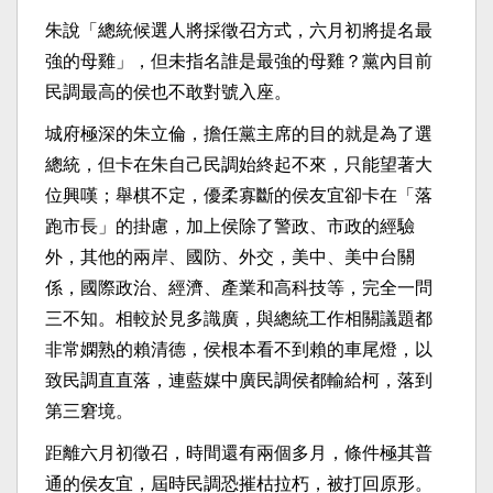
朱說「總統候選人將採徵召方式，六月初將提名最
強的母雞」，但未指名誰是最強的母雞？黨內目前
民調最高的侯也不敢對號入座。
城府極深的朱立倫，擔任黨主席的目的就是為了選
總統，但卡在朱自己民調始終起不來，只能望著大
位興嘆；舉棋不定，優柔寡斷的侯友宜卻卡在「落
跑市長」的掛慮，加上侯除了警政、市政的經驗
外，其他的兩岸、國防、外交，美中、美中台關
係，國際政治、經濟、產業和高科技等，完全一問
三不知。相較於見多識廣，與總統工作相關議題都
非常嫻熟的賴清德，侯根本看不到賴的車尾燈，以
致民調直直落，連藍媒中廣民調侯都輸給柯，落到
第三窘境。
距離六月初徵召，時間還有兩個多月，條件極其普
通的侯友宜，屆時民調恐摧枯拉朽，被打回原形。