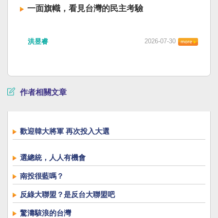
一面旗幟，看見台灣的民主考驗
洪昱睿
2026-07-30
作者相關文章
歡迎韓大將軍 再次投入大選
選總統，人人有機會
南投很藍嗎？
反綠大聯盟？是反台大聯盟吧
驚濤駭浪的台灣