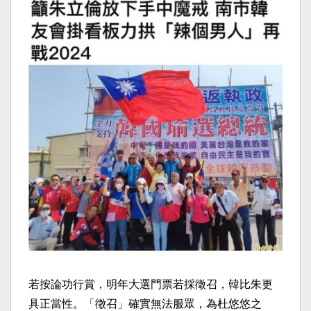
若按論功行賞，明年大選門票若採徵召，韓比朱更
具正當性。「徵召」確實無法服眾，為杜悠悠之