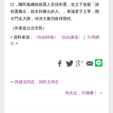
口，國民黨總統候選人宜採初選，並立下規範「誰
初選勝出，就支持勝出的人。」來場君子之爭，開
大門走大路，泱泱大黨仍值得期待。
（作者是台北市民）
< 資料來源：
《自由時報》〈自由廣場〉
｜
引用網
址
>
⇐ 與捷克同在，與民主同在
馬先生，可憐哪！ ⇒