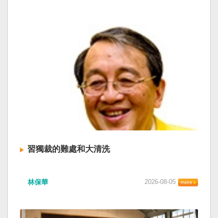
習獨裁的難處和大清洗
林保華
2026-08-05