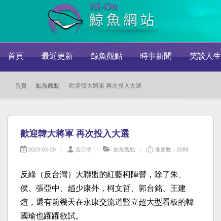
首頁
最近更新
鯨魚觀點
時事新聞
笑談人生
首頁
鯨魚觀點
歡迎韓大將軍 再次投入大選
歡迎韓大將軍 再次投入大選
2023-03-29
岳日明
鯨魚觀點
推薦數：2088
反綠（反台灣）大聯盟的紅藍柯陣營，除了朱、
侯、張亞中、趙少康外，柯文哲、郭台銘、王建
煊，還有前幾天在永康交流道豎立超大型看板的韓
國瑜也躍躍欲試。