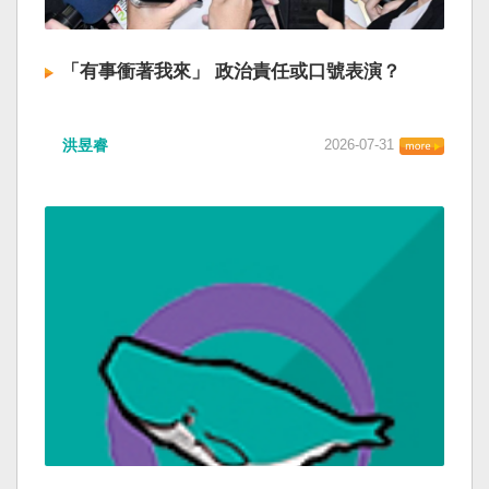
「有事衝著我來」 政治責任或口號表演？
洪昱睿
2026-07-31