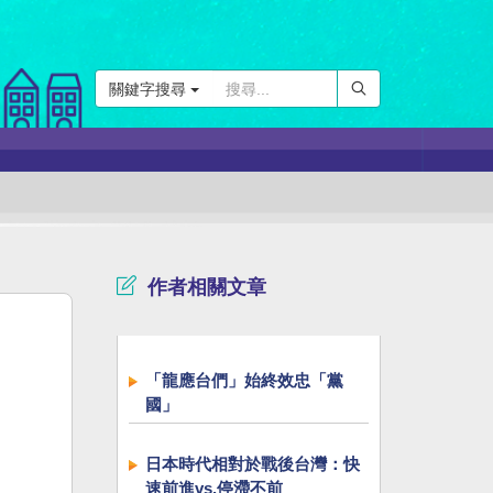
關鍵字搜尋
作者相關文章
「龍應台們」始終效忠「黨
國」
日本時代相對於戰後台灣：快
速前進vs.停滯不前