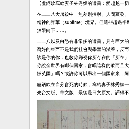
【盧鈵欽寫給妻子林秀媚的遺書：愛超越一切
在二二八大屠殺中，無差別掃射、人間蒸發、
精神的昇華（sublime）境界。但這些超
無限向下……。
二二八以及白恐有非常多的遺書，具有巨大的
灣好的東西不是我們社會與學童的滋養，反而
該是你的你，也教你鄙視你所存在的「所在」
你說全世界有哪個國家，會唱這樣的歌而且大
嫌英國」嗎？或許你可以舉出一個國家來，阿
盧鈵欽在自分會死的時候，寫給妻子林秀媚一
先台文版、華文版，最後是日文原文。譯得不