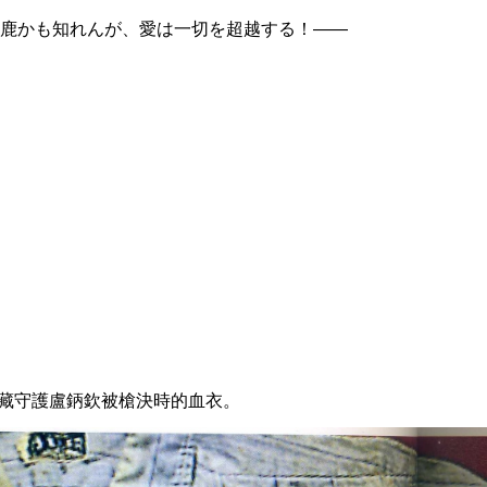
鹿かも知れんが、愛は一切を超越する！――
收藏守護盧鈵欽被槍決時的血衣。