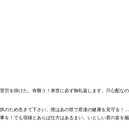
苦労を掛けた。有難う！来世に必ず御礼返します。只心配なの
供のため生きて下さい。僕はあの世で君達の健康を見守る！…
事を！でも宿縁とあらば仕方はあるまい。いとしい君の姿を脳