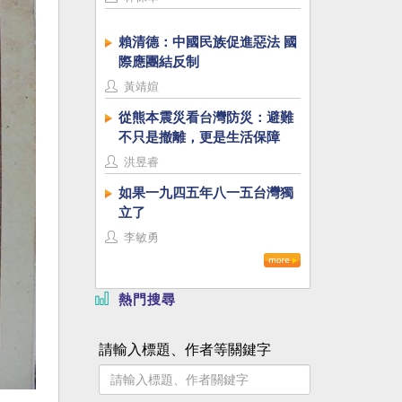
賴清德：中國民族促進惡法 國
際應團結反制
黃靖媗
從熊本震災看台灣防災：避難
不只是撤離，更是生活保障
洪昱睿
如果一九四五年八一五台灣獨
立了
李敏勇
熱門搜尋
請輸入標題、作者等關鍵字