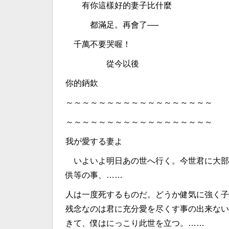
有你這樣好的妻子比什麼
都滿足。再會了──
千萬不要哭喔！
從今以後
你的鈵欽
～～～～～～～～～～～～～～～～～～
～～～～～～～～～～～～～～～～～～
我が愛する妻よ
いよいよ明日あの世へ行く。今世君に大部
供等の事、……
人は一度死するものだ。どうか健気に強く子
残念なのは君に充分愛を尽くす事の出来ない
きて、僕はにっこり此世を立つ。……