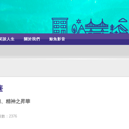
笑談人生
關於我們
鯨魚影音
華
切、精神之昇華
數：2376