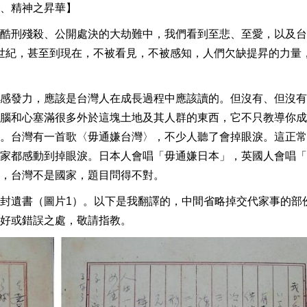
、精神之昇華】
酷刑殘殺、公開處決的大劫難中，我們看到至悲、至愛，以及台
過半世紀，甚至到現在，不被看見，不被感知，人們欠缺提昇的力量
感發力，應該是台灣人在成長過程中應該讀的。但沒有、但沒有
腦和心塞滿很多外於這塊土地及其人群的東西，它不只教導你成
。台灣有一首歌〈毋通嫌台灣〉，不少人聽了會掉眼淚。這正常
家都感動到掉眼淚。日本人會唱「毋通嫌日本」，英國人會唱「
，台灣不是國家，題目問得不對。
封遺書（圖片1）。以下是我翻譯的，中間省略掉交代家事的部
好或錯誤之處，敬請指教。