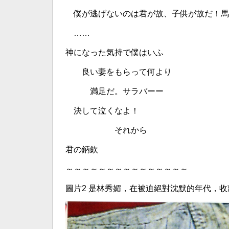
僕が逃げないのは君が故、子供が故だ！馬
……
神になった気持で僕はいふ
良い妻をもらって何より
満足だ。サラバーー
決して泣くなよ！
それから
君の鈵欽
～～～～～～～～～～～～～～～
圖片2 是林秀媚，在被迫絕對沈默的年代，