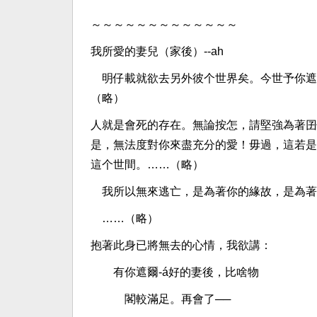
～～～～～～～～～～～～～
我所愛的妻兒（家後）--ah
明仔載就欲去另外彼个世界矣。今世予你遮爾
（略）
人就是會死的存在。無論按怎，請堅強為著囝
是，無法度對你來盡充分的愛！毋過，這若是
這个世間。……（略）
我所以無來逃亡，是為著你的緣故，是為著
……（略）
抱著此身已將無去的心情，我欲講：
有你遮爾-á好的妻後，比啥物
閣較滿足。再會了──