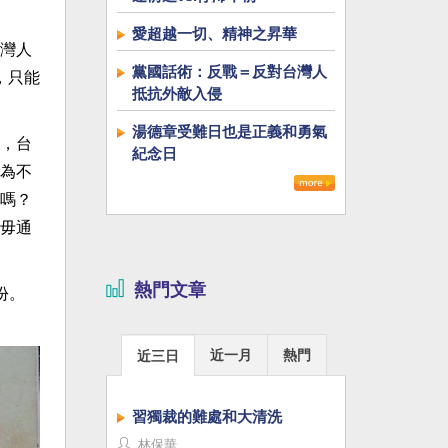
愛超越一切、精神之昇華
灣人
黨國話術：反戰＝反對台灣人
，只能
抵抗外敵入侵
湯德章受難日也是正義和勇氣
，台
紀念日
為不
嗎？
毋通
熱門文章
份。
近一月
熱門
近三日
習獨裁的難處和大清洗
林保華