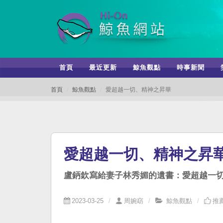
首頁
最近更新
鯨魚觀點
時事新聞
首頁
鯨魚觀點
愛超越一切、精神之昇華
愛超越一切、精神之昇
盧鈵欽寫給妻子林秀媚的遺書：愛超越一
2023-03-25
周婉窈
鯨魚觀點
推薦