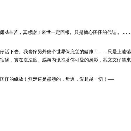
-á辛苦，真感謝！來世一定回報。只是擔心囝仔的代誌，……
仔活下去。我會佇另外彼个世界保庇恁的健康！……只是上遺憾
宿緣，實在沒法度。腦海內懷抱著你可愛的身影，我文文仔笑來
囝仔的緣故！無定這是愚戇的，毋過，愛超越一切！──