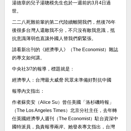
湯德章的兒子湯聰模先生也於一週前的3月4日過
世。
二二八死難前輩的第二代陸續離開我們，然後76年
後很多台灣人還敵我不分，不只沒有敵我意識，抵
抗意識薄弱也直讓外國人替我們窮緊張。
請看新出刊的《經濟學人》（The Economist）雜誌
的專文如何講。
中央社3/7的報導，標題就是：
經濟學人：台灣最大威脅 民眾未準備好對抗中國
報導內文指出：
作者蘇奕安（Alice Su）曾任美國「洛杉磯時報」
（The Los Angeles Times）北京分社主任，去年轉
任英國經濟學人週刊（The Economist）駐台資深中
國特派員，負責報導兩岸。她發表專文指出，台灣