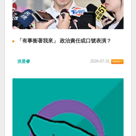
「有事衝著我來」 政治責任或口號表演？
洪昱睿
2026-07-31