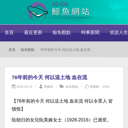
首頁
最近更新
鯨魚觀點
時事新聞
笑談人生
首頁
鯨魚觀點
76年前的今天 何以這土地 血在流
76年前的今天 何以這土地 血在流
2023-03-12
周婉窈
鯨魚觀點
推薦數：1918
【76年前的今天 何以這土地 血在流 何以令眾人 皆
憤恨】
阮朝日的女兒阮美姝女士（1928-2016）已過世。