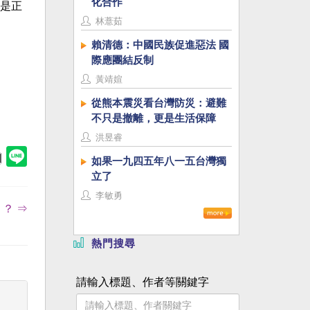
化合作
是正
林薏茹
賴清德：中國民族促進惡法 國
際應團結反制
黃靖媗
從熊本震災看台灣防災：避難
不只是撤離，更是生活保障
洪昱睿
如果一九四五年八一五台灣獨
立了
李敏勇
？ ⇒
熱門搜尋
請輸入標題、作者等關鍵字