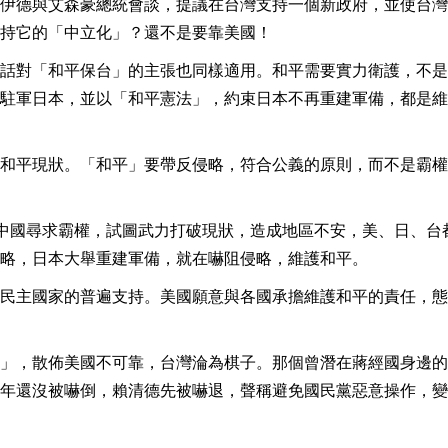
伊德與艾森豪總統會談，提議在台灣支持一個新政府，並使台灣
持它的「中立化」？還不是要靠美國！
話對「和平保台」的主張也同樣適用。和平需要實力衛護，不是
駐軍日本，並以「和平憲法」，約束日本不再重建軍備，都是維
和平現狀。「和平」要帶反侵略，符合公義的原則，而不是霸權
中國尋求霸權，試圖武力打破現狀，造成地區不安，美、日、台
略，日本大舉重建軍備，就在嚇阻侵略，維護和平。
民主國家的普遍支持。美國願意與各國承擔維護和平的責任，態
」，散佈美國不可靠，台灣淪為棋子。那個曾潛在蔣經國身邊的
年還沒被嚇倒，賴清德先被嚇退，聲稱避免國民黨惡意操作，變