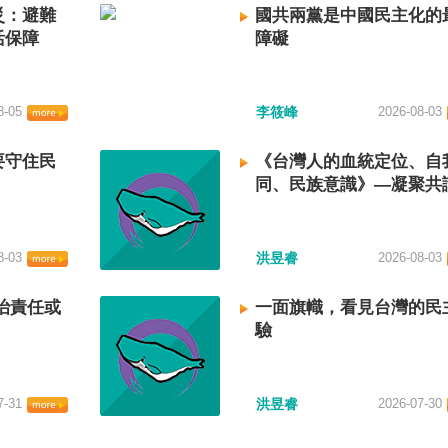
災：避難
國共兩黨是中國民主化的
活保障
障礙
8-05
李筱峰
2026-08-03
要守住民
《台灣人的血統定位、自
同、民族意識》—凝聚共
建立台灣國族認同
8-03
洪昱睿
2026-08-03
治責任或
一面旗幟，看見台灣的民
驗
7-31
洪昱睿
2026-07-30