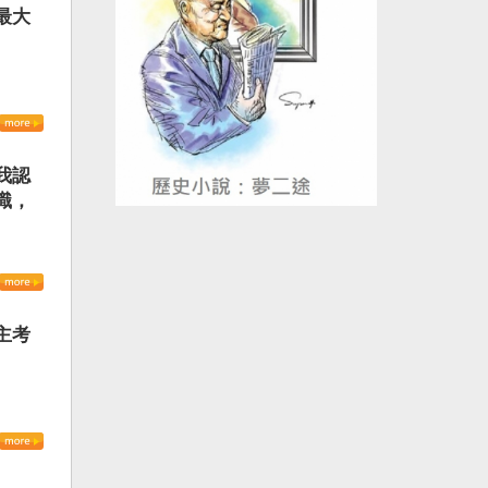
最大
我認
識，
主考