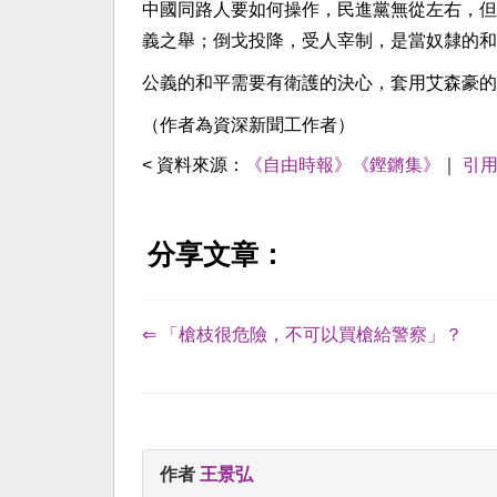
中國同路人要如何操作，民進黨無從左右，但
義之舉；倒戈投降，受人宰制，是當奴隸的和
公義的和平需要有衛護的決心，套用艾森豪的
（作者為資深新聞工作者）
< 資料來源：
《自由時報》《鏗鏘集》
｜
引
分享文章：
⇐ 「槍枝很危險，不可以買槍給警察」？
作者
王景弘