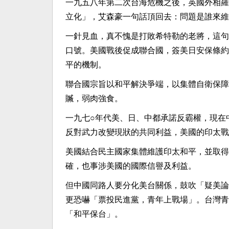
一九五八年第二次台海危機之後，英國外相羅
立化」，艾森豪一句話頂回去：問題是誰來維
一針見血，真不愧是打敗希特勒的老將，這句
口號。美國戰後促成聯合國，簽美日安保條約
平的機制。
聯合國宗旨以和平解決爭端，以集體自衛保障
贓，弱肉強食。
一九七○年代美、日、中都承諾反霸權，現在
反對武力改變現狀的共同利益，美國的印太戰
美國結合民主國家集體維護印太和平，並取得
確，也事涉美國的國際信譽及利益。
但中國同路人要分化美台關係，鼓吹「疑美論
更恐嚇「票投民進黨，青年上戰場」。台灣青
「和平保台」。