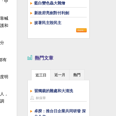
「中
藍白變色蟲大雜燴
新政府亮劍對付利劍
靠喊
披著民主毀民主
護和
分
熱門文章
都有
近一月
熱門
近三日
度明
習獨裁的難處和大清洗
人，
林保華
調
卓揆：推台日企業共同研發 深