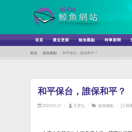
首頁
最近更新
鯨魚觀點
時事新聞
首頁
鯨魚觀點
和平保台，誰保和平？
和平保台，誰保和平？
2023-01-17
王景弘
鯨魚觀點
推薦