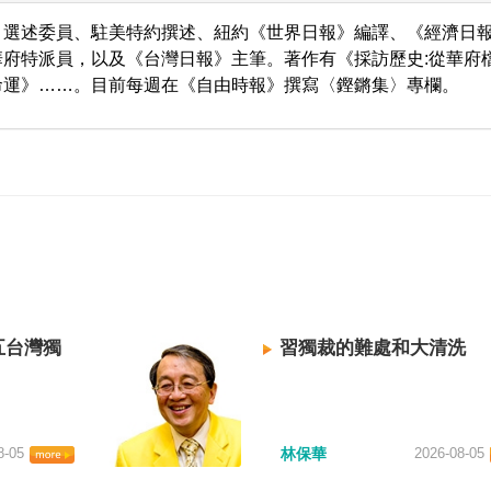
、選述委員、駐美特約撰述、紐約《世界日報》編譯、《經濟日
府特派員，以及《台灣日報》主筆。著作有《採訪歷史:從華府
命運》……。目前每週在《自由時報》撰寫〈鏗鏘集〉專欄。
五台灣獨
習獨裁的難處和大清洗
8-05
林保華
2026-08-05