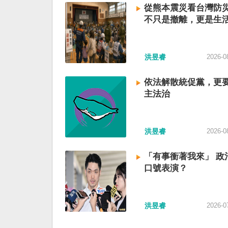
從熊本震災看台灣防
不只是撤離，更是生
洪昱睿
2026-0
依法解散統促黨，更
主法治
洪昱睿
2026-0
「有事衝著我來」 政
口號表演？
洪昱睿
2026-0