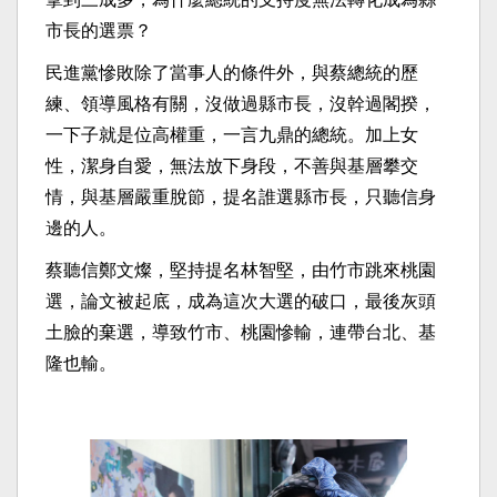
市長的選票？
民進黨慘敗除了當事人的條件外，與蔡總統的歷
練、領導風格有關，沒做過縣市長，沒幹過閣揆，
一下子就是位高權重，一言九鼎的總統。加上女
性，潔身自愛，無法放下身段，不善與基層攀交
情，與基層嚴重脫節，提名誰選縣市長，只聽信身
邊的人。
蔡聽信鄭文燦，堅持提名林智堅，由竹市跳來桃園
選，論文被起底，成為這次大選的破口，最後灰頭
土臉的棄選，導致竹市、桃園慘輸，連帶台北、基
隆也輸。