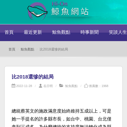
首頁
最近更新
鯨魚觀點
時事新聞
笑談人生
首頁
鯨魚觀點
比2018還慘的結局
比2018還慘的結局
2022-11-28
岳日明
鯨魚觀點
推薦數：1968
總統蔡英文的施政滿意度始終維持五成以上，可是
她一手提名的許多縣市長，如台中、桃園、台北僅
拿到三成多，為什麼總統的支持度無法轉化成為縣