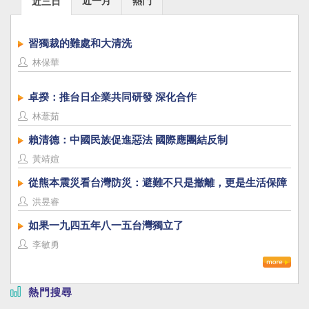
近一月
熱門
近三日
習獨裁的難處和大清洗
林保華
卓揆：推台日企業共同研發 深化合作
林薏茹
賴清德：中國民族促進惡法 國際應團結反制
黃靖媗
從熊本震災看台灣防災：避難不只是撤離，更是生活保障
洪昱睿
如果一九四五年八一五台灣獨立了
李敏勇
熱門搜尋