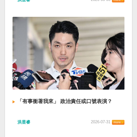
「有事衝著我來」 政治責任或口號表演？
洪昱睿
2026-07-31