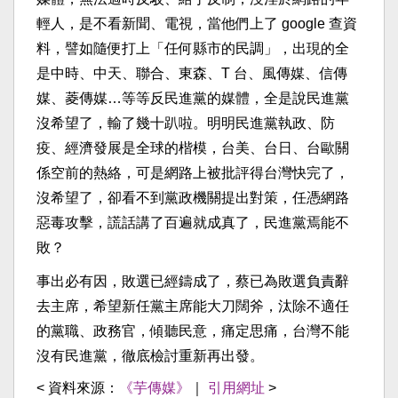
輕人，是不看新聞、電視，當他們上了 google 查資
料，譬如隨便打上「任何縣市的民調」，出現的全
是中時、中天、聯合、東森、T 台、風傳媒、信傳
媒、菱傳媒…等等反民進黨的媒體，全是說民進黨
沒希望了，輸了幾十趴啦。明明民進黨執政、防
疫、經濟發展是全球的楷模，台美、台日、台歐關
係空前的熱絡，可是網路上被批評得台灣快完了，
沒希望了，卻看不到黨政機關提出對策，任憑網路
惡毒攻擊，謊話講了百遍就成真了，民進黨焉能不
敗？
事出必有因，敗選已經鑄成了，蔡已為敗選負責辭
去主席，希望新任黨主席能大刀闊斧，汰除不適任
的黨職、政務官，傾聽民意，痛定思痛，台灣不能
沒有民進黨，徹底檢討重新再出發。
< 資料來源：
《芋傳媒》
｜
引用網址
>