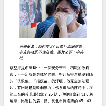
選舉落幕，陳時中 27 日進行車掃謝票，
有支持者忍不住落淚。圖片來源：中央
社
蔡堅持提名陳時中，一個安分守己，稱職的政務
官，不一定就是選戰的強將。對紅藍特意構築對陳
的「仇恨值」「擋疫苗」的汙衊，他完全無法駁
斥，有回應也是軟弱無力，佛系選法的陳時中，在
第三名的黃珊珊都拿了 25 趴，他卻僅拿到 31.8 趴
選票，比過往的扁、昌、長北市長選票的 45、43、