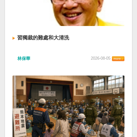
習獨裁的難處和大清洗
林保華
2026-08-05