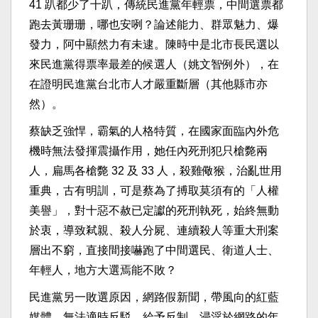
41 趴都少了十趴，傳統民進黨年輕票，中間選票都
跑去黃珊珊，哪也安咧？論述能力、群眾魅力、爆
發力，阿中顯然力有未逮。陳時中是北市長民選以
來民進黨得票率最差的候選人（姚文智例外），在
在證明民進黨台北市人才嚴重斷層（其他縣市亦
然）。
蔡缺乏強悍，霸氣的人格特質，在國家面臨內外危
機時無法發揮震攝作用，她任內死刑犯只槍斃兩
人，扁馬各槍斃 32 及 33 人，殺雞儆猴，治亂世用
重典，古有明訓，可是蔡為了搏取莫須有的「人權
美譽」，對十惡不赦已定讞的死刑執死，始終無動
於衷，導致弒親、殺人分屍、連續殺人等重大刑案
層出不窮，直接間接嚇跑了中間選民、衛道人士、
年輕人，地方大選焉能不敗？
民進黨另一敗選原因，網路假新聞，帶風向的紅藍
媒體，無法適時反駁、給予反制，浸淫於網路的年