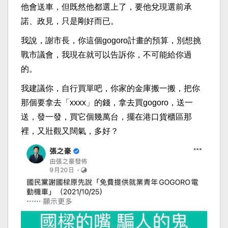
他會送車，但既然他都選上了，要他兌現選前承
諾、政見，只是剛好而已。
我說，謝市長，你這個gogoro計畫的預算，別想挑
戰市議會，我現在就可以告訴你，不可能給你過
的。
我建議你，自行買單吧，你家的金庫搬一搬，把你
那個要拿去「xxxx」的錢，拿去買gogoro，送一
送，發一發，買它個幾萬台，擺在港口貨櫃區那
裡，又壯觀又闊氣，多好？