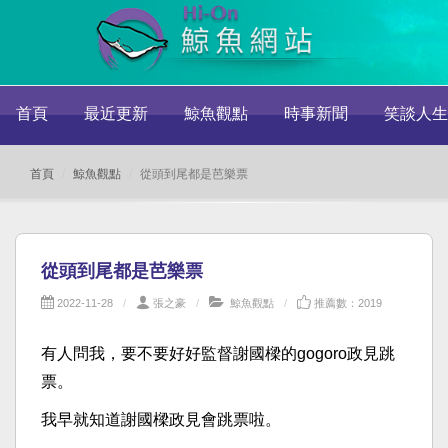
首頁
最近更新
鯨魚觀點
時事新聞
笑談人生
首頁
鯨魚觀點
從頭到尾都是芭樂票
從頭到尾都是芭樂票
2022-11-28
張之豪
鯨魚觀點
推薦數：2019
有人問我，要不要好好監督謝國樑的gogoro政見跳
票。
我早就知道謝國樑政見會跳票啦。