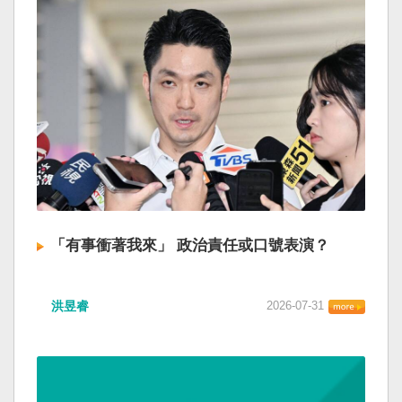
「有事衝著我來」 政治責任或口號表演？
洪昱睿
2026-07-31