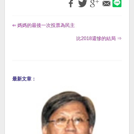
⇐ 媽媽的最後一次投票為民主
比2018還慘的結局 ⇒
最新文章：