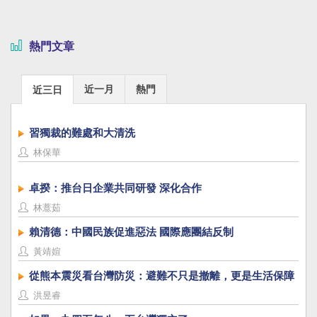
熱門文章
近一月
熱門
近三日
習獨裁的難處和大清洗
林保華
卓揆：推台日企業共同研發 深化合作
林薏茹
賴清德：中國民族促進惡法 國際應團結反制
黃靖媗
從熊本震災看台灣防災：避難不只是撤離，更是生活保障
洪昱睿