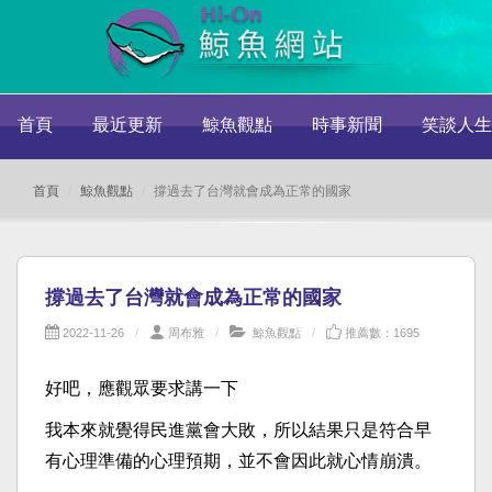
首頁
最近更新
鯨魚觀點
時事新聞
笑談人生
首頁
鯨魚觀點
撐過去了台灣就會成為正常的國家
撐過去了台灣就會成為正常的國家
2022-11-26
周布雅
鯨魚觀點
推薦數：1695
好吧，應觀眾要求講一下
我本來就覺得民進黨會大敗，所以結果只是符合早
有心理準備的心理預期，並不會因此就心情崩潰。