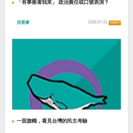
「有事衝著我來」 政治責任或口號表演？
洪昱睿
2026-07-31
一面旗幟，看見台灣的民主考驗