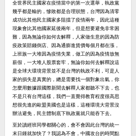
全世界民主國家在疫情當中的第一次選舉，執政黨
幾乎都是輸的，慘敗都是合理狀態，台灣因為清零
成功比其他民主國家多阻擋了疫情兩年，因此這種
現象會比其他國家延後兩年，但是想要避免非常困
難，因為無論你如何去解釋，人家做生意的因為防
疫政策賠錢倒店、因為通膨進貨價每個月都在漲，
上班族一大堆因為疫情失業，做工的因為疫情放無
薪假，一大堆人股票套牢，無論你如何去解釋說這
是全球大環境背景並不是台灣的執政不利，可是人
家的損失是真實的，總是需要找一個對象出氣，你
怎麼用數據跟國際新聞去解釋人家都聽不下去，也
不是只有台灣這樣，我們一直覺得教育程度很高思
想很先進的歐盟美國也是這樣，這種環境大背景沒
辦法避免，民主體制底下執政黨就只能吞下去。
至於讀經班同學都關心的，會不會因此台灣的統一
末日鍾就加快了？我認為不會，中國攻台的時間點