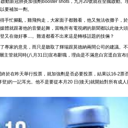
新冠肺炎加強劑Booster shots，九月20號就在全國啟動。
以要補加一劑。
得手忙腳亂，雞飛狗走，大家面子都難看，他又無法收攤子，於
媒體就跟著他的音樂起舞，當晚所有電視網的新聞都以此做大頭
登又在做好事…。難道都看不出來這是轉移話題的技倆？
了專家的意見，而只是聽取了輝瑞跟莫德納兩間公司的建議。不
高層主管就同時(八月31日)宣布辭職，理由是不滿意白宮逕自宣布
顧問終於在昨天舉行投票，就加強劑是否必要投票，結果以16-2票
登)的一記耳光。他不是要從本月20 日(後天)就開始對所有成人