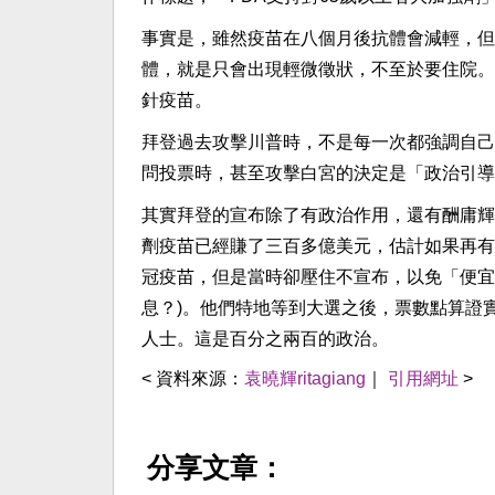
事實是，雖然疫苗在八個月後抗體會減輕，但也
體，就是只會出現輕微徵狀，不至於要住院。
針疫苗。
拜登過去攻擊川普時，不是每一次都強調自己是fol
問投票時，甚至攻擊白宮的決定是「政治引導
其實拜登的宣布除了有政治作用，還有酬庸輝
劑疫苗已經賺了三百多億美元，估計如果再有
冠疫苗，但是當時卻壓住不宣布，以免「便宜
息？)。他們特地等到大選之後，票數點算證
人士。這是百分之兩百的政治。
< 資料來源：
袁曉輝ritagiang
｜
引用網址
>
分享文章：