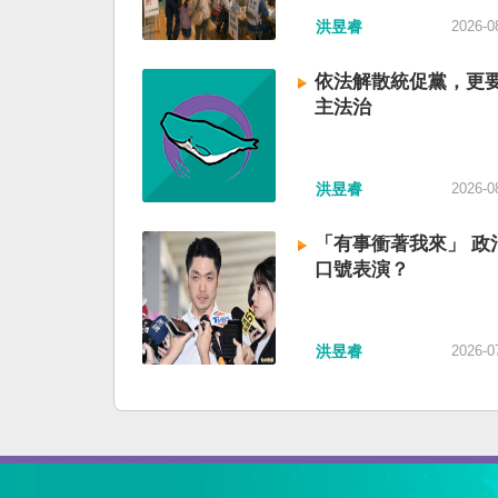
洪昱睿
2026-0
依法解散統促黨，更
主法治
洪昱睿
2026-0
「有事衝著我來」 政
口號表演？
洪昱睿
2026-0