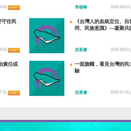
8-05
李筱峰
2026-08-03
要守住民
《台灣人的血統定位、自
同、民族意識》—凝聚共
建立台灣國族認同
8-03
洪昱睿
2026-08-03
治責任或
一面旗幟，看見台灣的民
驗
7-31
洪昱睿
2026-07-30