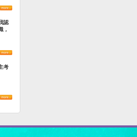
我認
識，
主考