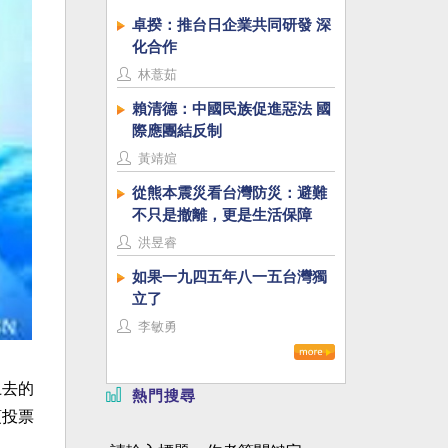
卓揆：推台日企業共同研發 深
化合作
林薏茹
賴清德：中國民族促進惡法 國
際應團結反制
黃靖媗
從熊本震災看台灣防災：避難
不只是撤離，更是生活保障
洪昱睿
如果一九四五年八一五台灣獨
立了
李敏勇
上去的
熱門搜尋
項投票