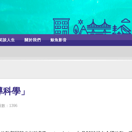
笑談人生
關於我們
鯨魚影音
導科學」
數：1396