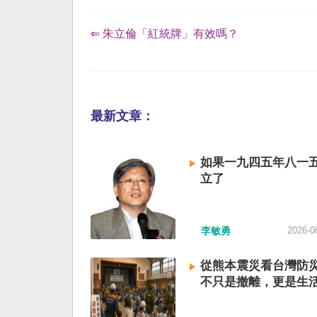
⇐ 朱立倫「紅統牌」有效嗎？
最新文章：
如果一九四五年八一
立了
李敏勇
2026-0
從熊本震災看台灣防
不只是撤離，更是生