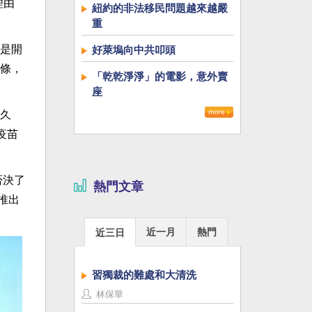
理由
紐約的非法移民問題越來越嚴
重
是開
好萊塢向中共叩頭
條，
「乾乾淨淨」的電影，意外賣
座
久
疫苗
否決了
熱門文章
推出
近一月
熱門
近三日
習獨裁的難處和大清洗
林保華