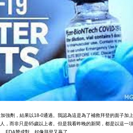
加強劑，結果以18-0通過。我認為這是為了補救拜登的面子加
人，而非只是65歲以上者。但是我看昨晚的新聞，都是以這一
」，FDA贊成對…好像拜登又贏了。