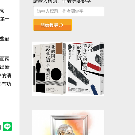
請輸入標題、作者等關鍵字
抗
第一
開始搜尋
一些顧
面兩
出新
好的消
的有功