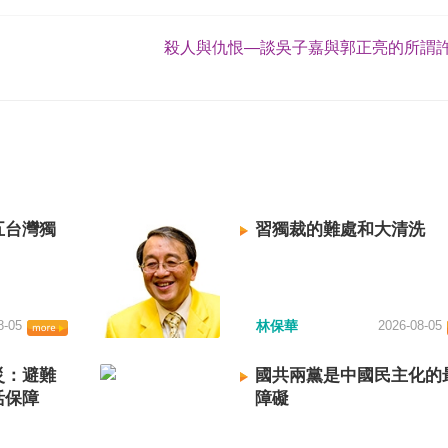
殺人與仇恨—談吳子嘉與郭正亮的所謂許
五台灣獨
習獨裁的難處和大清洗
8-05
林保華
2026-08-05
災：避難
國共兩黨是中國民主化的
活保障
障礙