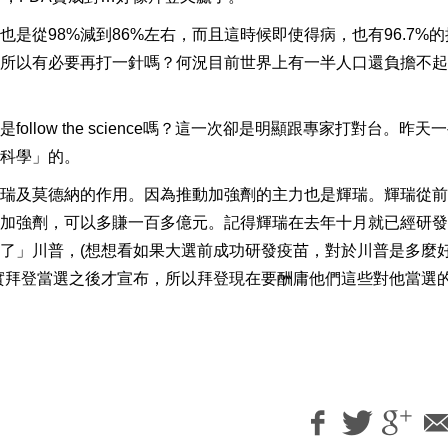
是從98%減到86%左右，而且這時候即使得病，也有96.7%的
所以有必要再打一針嗎？何況目前世界上有一半人口還負擔不起
low the science嗎？這一次卻是明顯跟專家打對台。昨天
科學」的。
瑞及莫德納的作用。因為推動加強劑的主力也是輝瑞。輝瑞從前
加強劑，可以多賺一百多億元。記得輝瑞在去年十月就已經研發
了」川普，(想想看如果大選前成功研發疫苗，對於川普是多麼
實拜登當選之後才宣布，所以拜登現在要酬庸他們這些對他當選