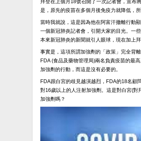
拜登在上個月18號召開了一次記者會，宣布將啟動
是，原先的疫苗在多個月後免疫力就降低，所
當時我就說，這是因為他在阿富汗撤離行動顯
一個新冠肺炎記者會，引開大家的目光。一些
本來新冠肺炎的新聞就引人眼球，現在加上拜
事實是，這項所謂加強劑的「政策」完全背離
FDA (食品及藥物管理局)兩名負責疫苗的最
加強劑的行動，而這是沒有必要的。
FDA跟白宮的歧見越演越烈，FDA的18名
對16歲以上的人注射加強劑。這是對白宮(對拜
加強劑嗎？