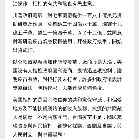
治操作，拒打的有共和黨也有民主黨。
川普政府霸氣，對七家藥廠提供一百八十億美元資
助研發及預購，莫德納二十四億八千萬、瑞輝十九
億五千萬、嬌生十億四千萬、ＡＺ十二億，並同意
對新研發疫苗緊急授權使用；拜登政府接手，開始
出貨施打。
以公款鼓勵廠商加速研發疫苗，廠商股票大漲，美
國沒有人指控政府圖利廠商。疫情迅速獲控制，證
明疫苗有效。對拒打及未打者，許多州政府還設計
獎勵辦法，包括摸彩，以期達成群體免疫。
美國拒打的是因宗教信仰的共和黨保守派，和偏僻
地方及不能接觸網路的低收入族群。抗疫的共同敵
人是病毒，不是兩黨互鬥。台灣疫苗不足，國民黨
權貴竟與庶民搶打，卻醜化採購、餽贈及自製，與
人民對立，與中國唱和！