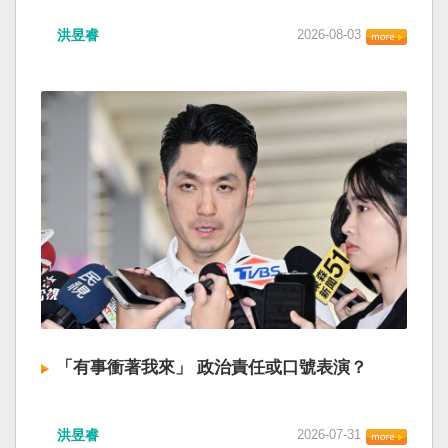
洪昱睿
2026-08-03
「有事衝著我來」 政治責任或口號表演？
洪昱睿
2026-07-31