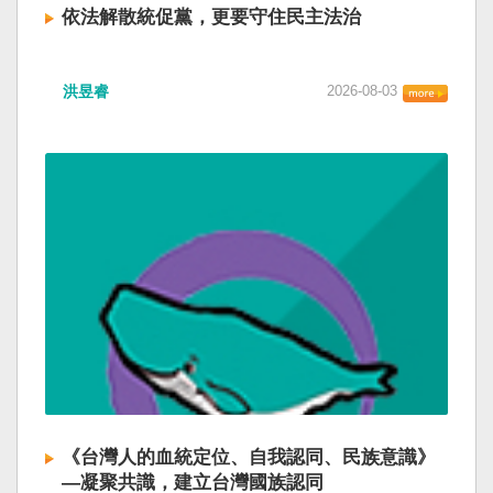
依法解散統促黨，更要守住民主法治
洪昱睿
2026-08-03
《台灣人的血統定位、自我認同、民族意識》
—凝聚共識，建立台灣國族認同