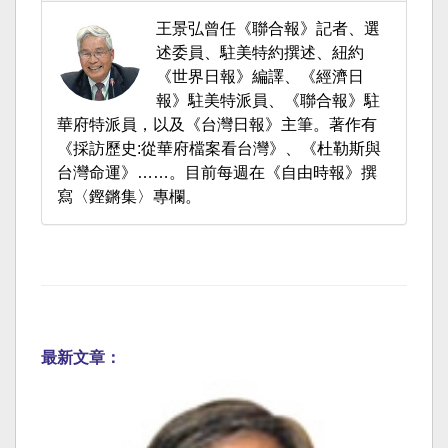
王景弘曾任《聯合報》記者、選
述委員、駐美特約撰述、紐約
《世界日報》編譯、《經濟日
報》駐美特派員、《聯合報》駐
華府特派員，以及《台灣日報》主筆。著作有
《採訪歷史:從華府檔案看台灣》、《杜勒斯與
台灣命運》……。目前每週在《自由時報》撰
寫〈鏗鏘集〉專欄。
最新文章：