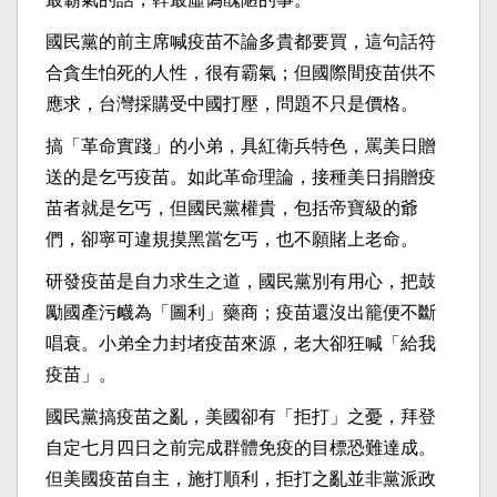
國民黨的前主席喊疫苗不論多貴都要買，這句話符
合貪生怕死的人性，很有霸氣；但國際間疫苗供不
應求，台灣採購受中國打壓，問題不只是價格。
搞「革命實踐」的小弟，具紅衛兵特色，罵美日贈
送的是乞丐疫苗。如此革命理論，接種美日捐贈疫
苗者就是乞丐，但國民黨權貴，包括帝寶級的爺
們，卻寧可違規摸黑當乞丐，也不願賭上老命。
研發疫苗是自力求生之道，國民黨別有用心，把鼓
勵國產污衊為「圖利」藥商；疫苗還沒出籠便不斷
唱衰。小弟全力封堵疫苗來源，老大卻狂喊「給我
疫苗」。
國民黨搞疫苗之亂，美國卻有「拒打」之憂，拜登
自定七月四日之前完成群體免疫的目標恐難達成。
但美國疫苗自主，施打順利，拒打之亂並非黨派政