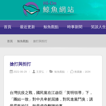
首頁
最近更新
鯨魚觀點
時事新聞
笑談人生
首頁
鯨魚觀點
搶打與拒打
搶打與拒打
2021-06-29
王景弘
鯨魚觀點
推薦數：1634
台灣抗疫之戰，國民黨在江啟臣「英明領導」下，
「團結一致」對中共卑躬屈膝，對民進黨鬥臭；講
最霸氣的話，幹最虛偽醜陋的事。