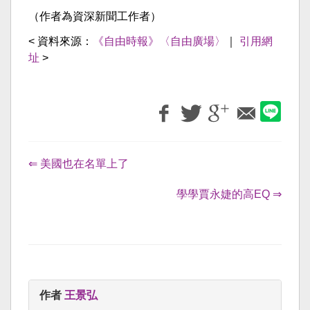
（作者為資深新聞工作者）
< 資料來源：
《自由時報》〈自由廣場〉
｜
引用網
址
>
⇐ 美國也在名單上了
學學賈永婕的高EQ ⇒
作者
王景弘