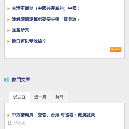
台灣不屬於（中國共產黨的）中國！
連解讀國運籤都硬要夾帶「疑美論」
無黨所宗
脫口何以變脫線？
熱門文章
近一月
熱門
近三日
中方借颱風「交管」台海 海巡署：嚴厲譴責
邱俊福