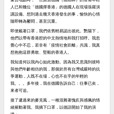
人已和幾位「德國撑香港」的德國人在現場張羅演
講設備。想到過去幾天香港發生的事，愉快的心情
隨即轉為鬱悶，甚至沉重。
即便戴著口罩，我們依舊輕易認出彼此。艷陽下，
他們以帶有香港腔的中文熱情地和我打招呼。我忽
覺心中不忍，若非有「疫情社會距離」共識，我真
想抱抱這群勇敢、堅毅的香港人。
我知道何以我內心如此激動。因為我又意識到彼時
與他們年齡相仿的我，那個於所有台灣戒嚴時的抗
爭運動，人既不在場，心也不在乎的年輕的
我。。。多年後，我在德國告訴自己：往事已矣，
來者可追。
接了遞過來的麥克風，一種混雜著愧疚與感佩的情
緒摧動著我。我摘下口罩，以德語開始了我的演