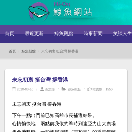
首頁
最近更新
鯨魚觀點
時事新聞
笑談人生
首頁
鯨魚觀點
未忘初衷 挺台灣 撐香港
未忘初衷 挺台灣 撐香港
2020-08-16
謝志偉
鯨魚觀點
推薦數：1550
未忘初衷 挺台灣 撐香港
下午一點出門前已知高雄市長補選結果。
心情愉快地，兩點前我依約準時到達亞力山大廣場
集合地點時，一些旅居德國（或柏林）的香港年輕