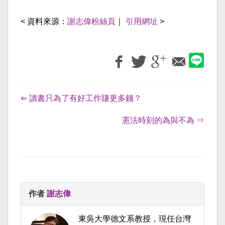
< 資料來源：
謝志偉粉絲頁
｜
引用網址
>
⇐ 讀書只為了有好工作賺更多錢？
憲法時刻的為與不為 ⇒
作者
謝志偉
東吳大學德文系教授，現任台灣