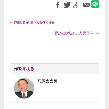
⇐ 國庫通黨庫 黨職併公職
民進黨執政，人民作主 ⇒
作者
彭明敏
建國會會長