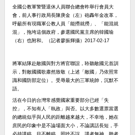
全國公教軍警暨退休人員聯合總會昨舉行會員大
會，前人事行政局長陳庚金（左）砲轟年金改革，
呼籲所有現職軍公教人員「能撈就撈」、「能混就
混」，拖垮這個政府，參選國民黨主席的韓國瑜
（右）也附和。（記者廖振輝攝）
2017-02-17
將軍結隊赴敵國與對方將官聯誼，聆聽敵國元首訓
示，對敵國國歌肅然致敬（上述「敵國」乃依照常
識和國防部定位）。受辱最大的三軍統帥，沉默不
語。
活在今日的台灣常感覺國家重要部分已經「失
控」，不知有人「執政」與否。以大多數選票當選
的總統似乎與人民的距離越來越大，不幸地，她在
庶民的印象中是不論場面大小，不論講話長短，手
必持講稿，目不離稿，照唸不誤，講者無神，聽者