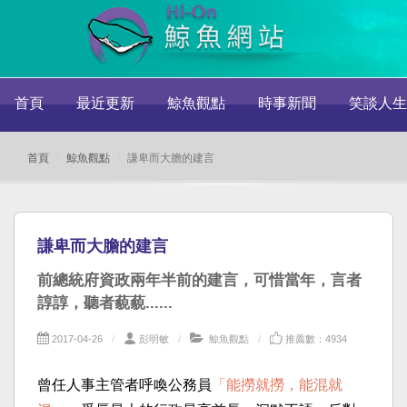
首頁
最近更新
鯨魚觀點
時事新聞
笑談人生
首頁
鯨魚觀點
謙卑而大膽的建言
謙卑而大膽的建言
前總統府資政兩年半前的建言，可惜當年，言者
諄諄，聽者藐藐......
2017-04-26
彭明敏
鯨魚觀點
推薦數：4934
曾任人事主管者呼喚公務員
「能撈就撈，能混就