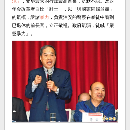
混」
，受辱最大的行政最高首長，沉默不語。反對
年金改革者自比「壯士」，以「與國家同歸於盡」
的氣概，訴諸
暴力
，負責治安的警察在暴徒中看到
已退休的前長官，立正敬禮。政府氣弱，徒喊「嚴
懲暴力」。