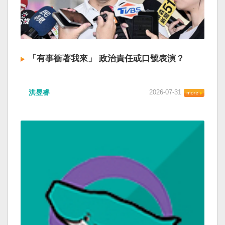
「有事衝著我來」 政治責任或口號表演？
洪昱睿
2026-07-31