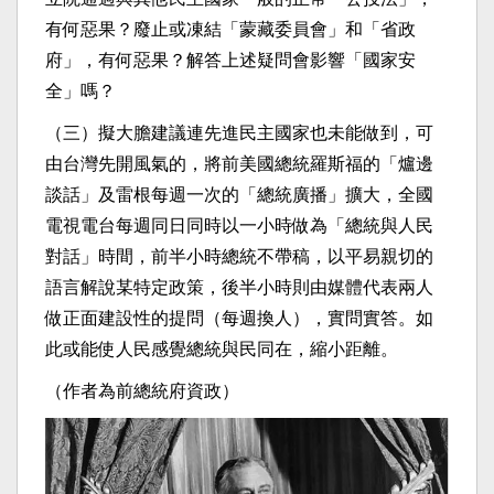
有何惡果？廢止或凍結「蒙藏委員會」和「省政
府」，有何惡果？解答上述疑問會影響「國家安
全」嗎？
（三）擬大膽建議連先進民主國家也未能做到，可
由台灣先開風氣的，將前美國總統羅斯福的「爐邊
談話」及雷根每週一次的「總統廣播」擴大，全國
電視電台每週同日同時以一小時做為「總統與人民
對話」時間，前半小時總統不帶稿，以平易親切的
語言解說某特定政策，後半小時則由媒體代表兩人
做正面建設性的提問（每週換人），實問實答。如
此或能使人民感覺總統與民同在，縮小距離。
（作者為前總統府資政）