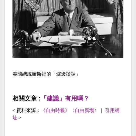
美國總統羅斯福的「爐邊談話」
相關文章 :
「建議」有用嗎？
< 資料來源：
《自由時報》〈自由廣場〉
｜
引用網
址
>