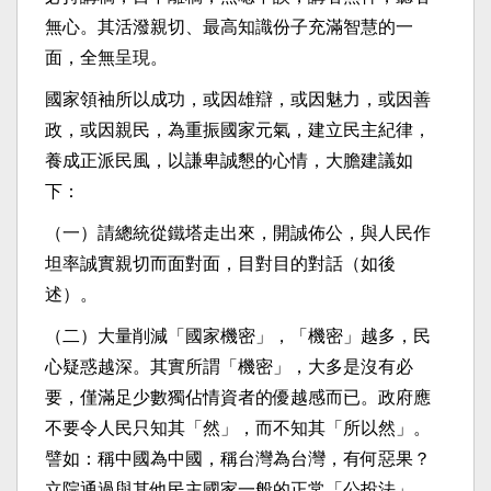
無心。其活潑親切、最高知識份子充滿智慧的一
面，全無呈現。
國家領袖所以成功，或因雄辯，或因魅力，或因善
政，或因親民，為重振國家元氣，建立民主紀律，
養成正派民風，以謙卑誠懇的心情，大膽建議如
下：
（一）請總統從鐵塔走出來，開誠佈公，與人民作
坦率誠實親切而面對面，目對目的對話（如後
述）。
（二）大量削減「國家機密」，「機密」越多，民
心疑惑越深。其實所謂「機密」，大多是沒有必
要，僅滿足少數獨佔情資者的優越感而已。政府應
不要令人民只知其「然」，而不知其「所以然」。
譬如：稱中國為中國，稱台灣為台灣，有何惡果？
立院通過與其他民主國家一般的正常「公投法」，