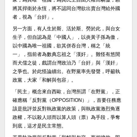
將其捍衛於永恆，將不認同台灣欲出賣台灣給外國
者，視為「台奸」。
另一方面，有人生於斯、活於斯、勞於此，與台女
生子，但自認為是「中國人」，以炎黃子孫為傲，
以中國為唯一祖國，欲其併吞台灣，稱之「統
一」，指前者為數典忘祖之「漢奸」。難怪有悠閒
而犬儒之徒，戲謂台灣政治乃「台奸」與「漢奸」
之爭也。於此怪論續出。在野黨率先發聲，呼籲執
政黨，大家「和解與包容」。
「民主」概念來自西歐，台灣所謂「在野黨」，正
確應稱「反對黨（OPPOSITION）」，首要任務應
該是批評並反對執政黨的政策，與執政黨激烈角逐
政權，不以殺人頭而以算人頭（票）為手段，爭奪
到底，這才是民主常態。