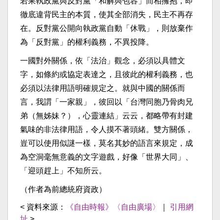
若果執政黨與反對黨「和解與包容」而相擁抱，即
徹底違背民主的本質，使其全部消失，民主不再存
在。反對黨公開向執政黨自動「休戰」，則放棄作
為「反對黨」的權利義務，不異投降。
一國對外關係，依「法治」觀念，必須以具體文
字，如條約或協定表達之，且彼此的權利義務，也
必須以法律用語明確規定之。就與中國的關係而
言，我謂「一家親」，彼回以「台灣同胞乃骨肉兄
弟（無姊妹？），心靈連結」云云，都略帶有封建
氣味的非法律用語，令人摸不著頭緒。雙方關係，
豈可以使用似謎一樣，莫名其妙的語言來規定，成
為空洞毫無意義的文字遊戲，好像「世界大同」、
「迎頭趕上」不知所云。
（作者為前總統府資政）
< 資料來源：
《自由時報》〈自由廣場〉
｜
引用網
址
>