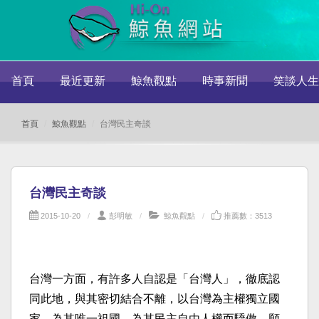
首頁
最近更新
鯨魚觀點
時事新聞
笑談人生
首頁
鯨魚觀點
台灣民主奇談
台灣民主奇談
2015-10-20
彭明敏
鯨魚觀點
推薦數：3513
台灣一方面，有許多人自認是「台灣人」，徹底認
同此地，與其密切結合不離，以台灣為主權獨立國
家，為其唯一祖國，為其民主自由人權而驕傲，願