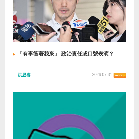
「有事衝著我來」 政治責任或口號表演？
洪昱睿
2026-07-31