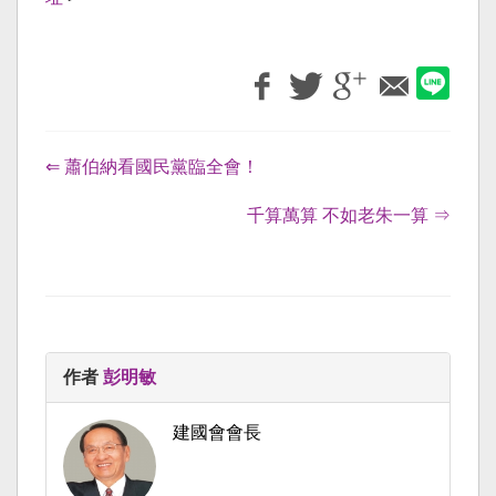
⇐ 蕭伯納看國民黨臨全會！
千算萬算 不如老朱一算 ⇒
作者
彭明敏
建國會會長