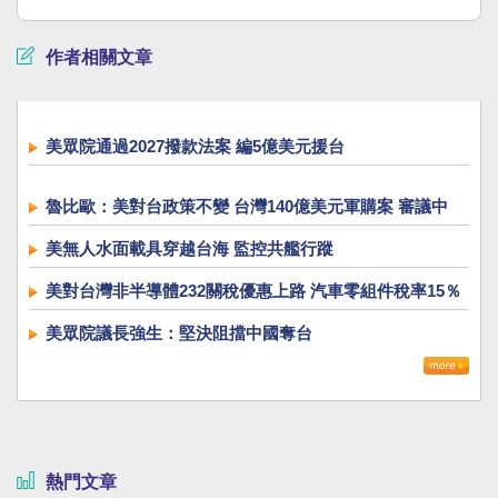
作者相關文章
美眾院通過2027撥款法案 編5億美元援台
魯比歐：美對台政策不變 台灣140億美元軍購案 審議中
美無人水面載具穿越台海 監控共艦行蹤
美對台灣非半導體232關稅優惠上路 汽車零組件稅率15％
美眾院議長強生：堅決阻擋中國奪台
熱門文章