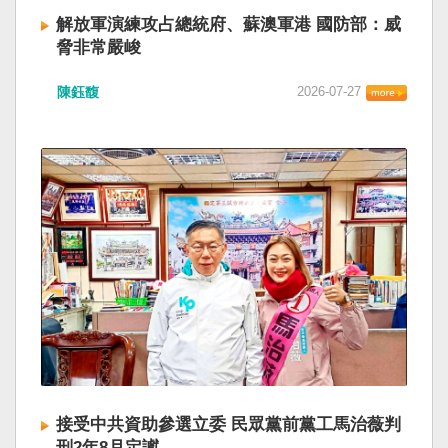
解放軍演練攻占總統府、蘇澳軍港 國防部：威
脅非常嚴峻
陳鈺馥
2026-07-27
接受中共資助參選立委 民眾黨前黨工馬治薇判
刑2年8月定讞