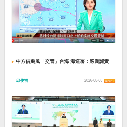
中方借颱風「交管」台海 海巡署：嚴厲譴責
邱俊福
2026-08-08