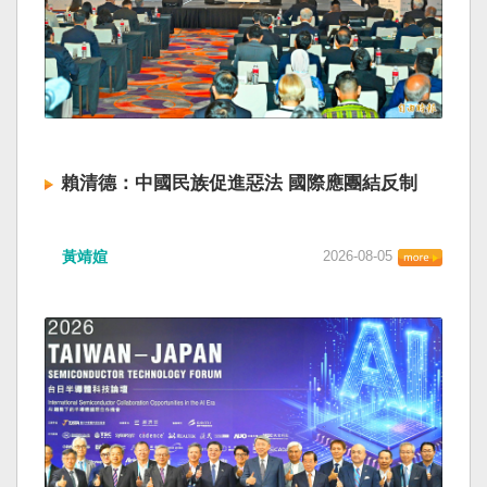
賴清德：中國民族促進惡法 國際應團結反制
黃靖媗
2026-08-05