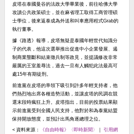
皮塔在泰國曼谷的法政大學畢業後，前往哈佛大學
攻讀公共政策碩士，並在麻省理工取得工商管理碩
士學位，後來返泰成為外送和叫車應用程式Grab的
執行董事。
據《路透》報導，皮塔無疑是泰國年輕世代知識分
子的代表，他這次選舉推出促進中小企業發展、遏
制商業壟斷和結束徵兵制等政見，並提議修改非常
嚴厲的王室羞辱法，過去一旦有人觸犯此法最高可
處15年有期徒刑。
前進黨在皮塔的率領下吸引到許多年輕支持者，他
們熱烈地出席各種造勢活動，並讓皮塔的民調在競
選末段時瘋狂上升。皮塔指出，目前的投票結果顯
示前進黨受到全國人民支持，他對於和為泰黨結盟
保持開放態度，並預計出馬角逐總理之位。
< 資料來源：
《自由時報》〈即時新聞〉
｜
引用網