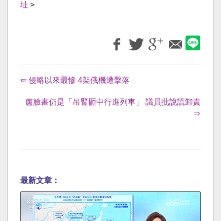
址
>
⇐ 侵略以來最慘 4架俄機遭擊落
盧臉書仍是「吊臂砸中行進列車」 議員批說謊卸責
⇒
最新文章：