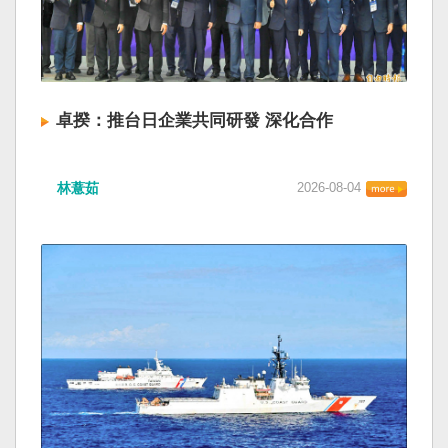
卓揆：推台日企業共同研發 深化合作
林薏茹
2026-08-04