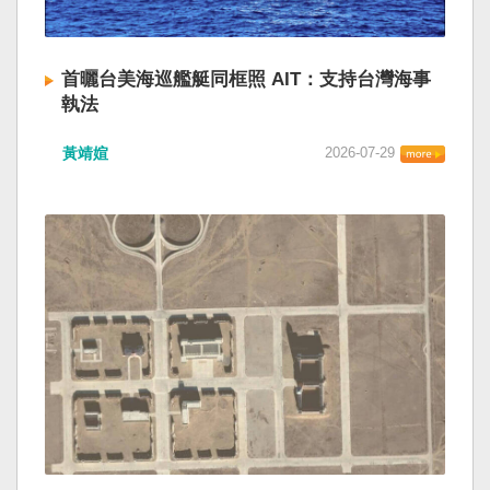
首曬台美海巡艦艇同框照 AIT：支持台灣海事
執法
黃靖媗
2026-07-29