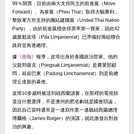
99％開票，目前由兩大支持民主的前進黨（Move
Forward）、為泰黨（Pheu Thai）取得大幅勝利，
擊敗軍方所支持的團結建國黨（United Thai Nation
Party），由於前進黨穩坐得票率第一寶座，因此42
歲黨魁皮塔（Pita Limjaroenrat）已準備好籌組聯合
政府並角逐總理。
據
《衛報》
報導，皮塔出身於泰國政治世家。他的
父親邦薩克（Pongsak Limjaroenrat）是農業部顧
問，叔叔巴東（Padung Limcharoenrat）則是前總
理丘達新的幕僚。
皮塔10多歲時被送到紐西蘭讀書，在那裡的電視頻
道沒什麼選擇，不是澳州的肥皂劇就是國會辯論，
因此自己當時通常是一邊寫作業一邊聽紐西蘭總理
博爾格（James Bolger）的演講，就此激發出對政
治的興趣。