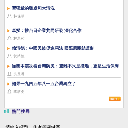
習獨裁的難處和大清洗
林保華
卓揆：推台日企業共同研發 深化合作
林薏茹
賴清德：中國民族促進惡法 國際應團結反制
黃靖媗
從熊本震災看台灣防災：避難不只是撤離，更是生活保障
洪昱睿
如果一九四五年八一五台灣獨立了
李敏勇
熱門搜尋
請輸入標題、作者等關鍵字