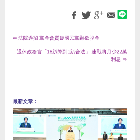
⇐ 法院過招 黨產會質疑國民黨顯欲脫產
退休政務官「18趴降到1趴合法」 連戰將月少22萬
利息 ⇒
最新文章：