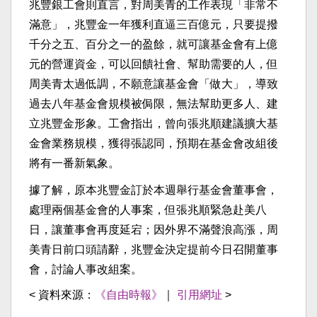
兆豐銀工會則直言，對周美青的工作表現「非常不
滿意」，兆豐金一年獲利直逼三百億元，只要提撥
千分之五、百分之一的盈餘，就可讓基金會有上億
元的營運資金，可以回饋社會、幫助需要的人，但
周美青太過低調，不願意讓基金會「做大」，導致
過去八年基金會規模被侷限，無法幫助更多人、建
立兆豐金形象。工會指出，曾向張兆順建議擴大基
金會業務規模，獲得張認同，預期在基金會改組後
將有一番新氣象。
據了解，原本兆豐金訂於本週舉行基金會董事會，
處理兩個基金會的人事案，但張兆順緊急赴美八
日，讓董事會再度延宕；因外界不滿聲浪高漲，周
美青日前口頭請辭，兆豐金決定提前今日召開董事
會，討論人事改組案。
< 資料來源：
《自由時報》
｜
引用網址
>