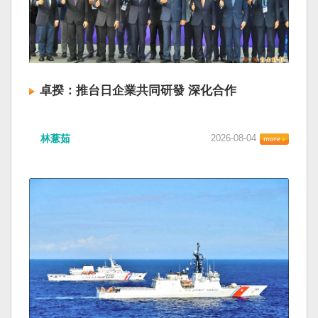
卓揆：推台日企業共同研發 深化合作
林薏茹
2026-08-04