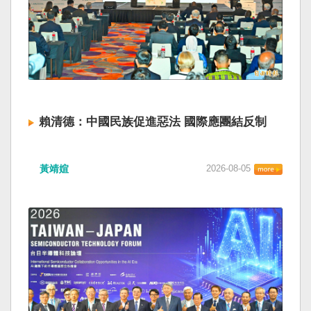
賴清德：中國民族促進惡法 國際應團結反制
黃靖媗
2026-08-05