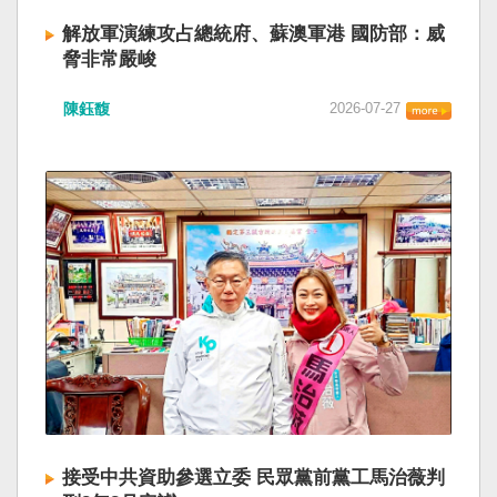
解放軍演練攻占總統府、蘇澳軍港 國防部：威
脅非常嚴峻
陳鈺馥
2026-07-27
接受中共資助參選立委 民眾黨前黨工馬治薇判