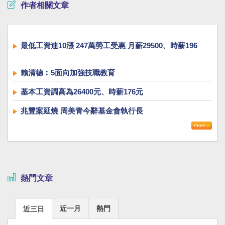
作者相關文章
最低工資連10漲 247萬勞工受惠 月薪29500、時薪196
賴清德︰5面向加強技職教育
基本工資調高為26400元、時薪176元
兆豐案延燒 周美青今辭基金會執行長
熱門文章
近一月
熱門
近三日