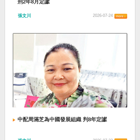
刑2年8月定讞
張文川
2026-07-24
中配周滿芝為中國發展組織 判8年定讞