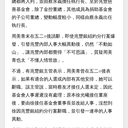
總都將入列，並由蔡永義擔任執行長。至於兆豐慈
善基金會，除了金控董總，其他成員為捐助基金會
的子公司董總，變動幅度較小，同樣由蔡永義出任
執行長。
周美青未在五二○後請辭，即使兆豐銀紐約分行案爆
發，引發兆豐內部人事大幅異動後，仍然「不動如
山」，讓兆豐內部都覺得「不可思議」，質疑周美
青也太「不懂人情世故」。
不過，有兆豐銀主管表示，周美青曾在五二○後表
示，如果有適合的人選或內部有其他安排，她可以
辭職。該主管說，當時蔡友才接任人選未定，因此
基金會人事遲遲沒有處理；原本徐光曦接任董座
後，要由徐接任基金會董事長並改組人事，沒想到
徐因兆豐銀紐約分行案辭職，並引發一連串的人事
異動。