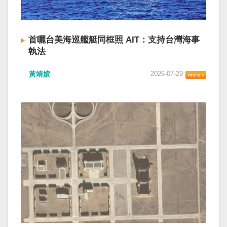
首曬台美海巡艦艇同框照 AIT：支持台灣海事
執法
黃靖媗
2026-07-29