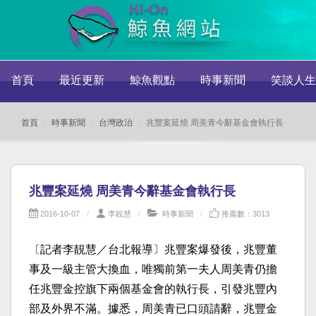
首頁
最近更新
鯨魚觀點
時事新聞
笑談人生
首頁
時事新聞
台灣政治
兆豐案延燒 周美青今辭基金會執行長
兆豐案延燒 周美青今辭基金會執行長
2016-10-07
李靚慧
時事新聞
推薦數：3013
〔記者李靚慧／台北報導〕兆豐案爆發後，兆豐董
事及一級主管大換血，唯獨前第一夫人周美青仍擔
任兆豐金控旗下兩個基金會的執行長，引發兆豐內
部及外界不滿。據悉，周美青已口頭請辭，兆豐金