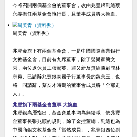
今將召開兩個基金會的董事會，改由兆豐銀副總蔡
永義擔任兩基金會執行長，且董事成員將大換血。
周美青（資料照）
兆豐金旗下有兩個基金會，一是中國國際商業銀行
文教基金會，目前有九席董事，除了聲樂家簡文
秀，兩位退休員工張鶯英、羅又新及無給職顧問林
宗勇、已請辭兆豐銀泰國子行董事長的魏美玉，也
將一同請辭，蔡友才時期的董事會成員將「全部走
人」。
兆豐旗下兩基金會董事 大換血
兆豐銀高層指出，基金會董事均為無給職，依兆豐
金董事長張兆順的規劃，除了金控董總，副總也為
中國商銀文教基金會「當然成員」，兆豐銀四位副