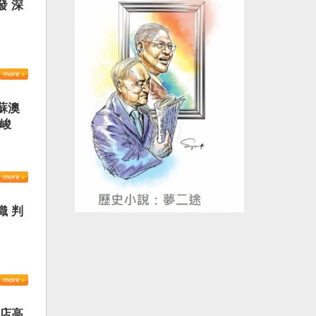
發 深
蘇澳
嚴峻
織 判
書店高