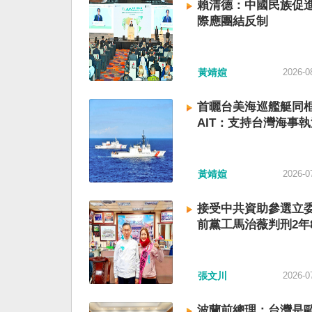
賴清德：中國民族促進
際應團結反制
黃靖媗
2026-0
首曬台美海巡艦艇同
AIT：支持台灣海事執
黃靖媗
2026-0
接受中共資助參選立委
前黨工馬治薇判刑2年
張文川
2026-0
波蘭前總理：台灣是