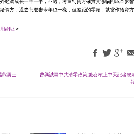
外經濟成長一半一半，不過，考量到資方確實受漲幅的成本影響
給資方，過去怎麼審今年也一樣，但差距的零頭，就當作給資方
引用網址
>
黑熊勇士
曹興誠轟中共清零政策腦殘 槓上中天記者怒