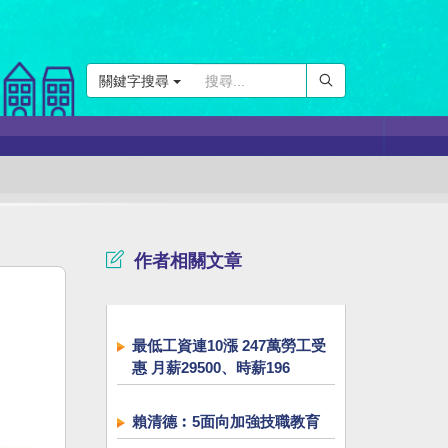
關鍵字搜尋
作者相關文章
最低工資連10漲 247萬勞工受
惠 月薪29500、時薪196
賴清德︰5面向加強技職教育