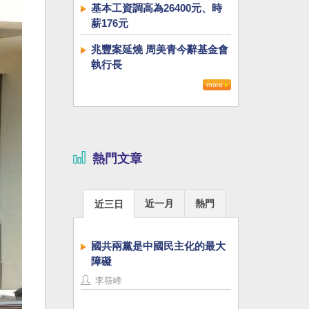
基本工資調高為26400元、時
薪176元
兆豐案延燒 周美青今辭基金會
執行長
熱門文章
近一月
熱門
近三日
國共兩黨是中國民主化的最大
障礙
李筱峰