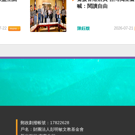
喊：閱讀自由
7-22
陳鈺馥
2026-07-21
郵政劃撥帳號：17822628
戶名：財團法人彭明敏文教基金會