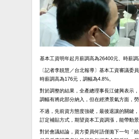
基本工資明年起月薪調高為26400元、時薪調
〔記者李靚慧／台北報導〕基本工資審議委員會
時薪調高為176元，調幅為4.8%。
對於調整的結果，全產總理事長江健興表示，
調幅有將此部分納入，但在經濟景氣方面，勞
不過，先前資方態度強硬，最後退讓的關鍵，
訂定補貼方式，期望資本工資調漲，能帶動景
對於會議結論，資方委員何語僅拋下一句「給