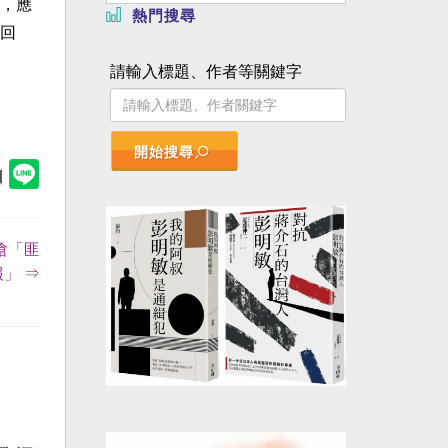
，應
熱門搜尋
回
請輸入標題、作者等關鍵字
開始搜尋
嗆「匪
報」 ⇒