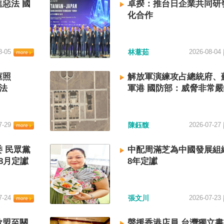
惡法 國
卓揆：推台日企業共同研
化合作
8-05
林薏茹
2026-08-04
框照
解放軍演練攻占總統府、
法
軍港 國防部：威脅非常
7-29
陳鈺馥
2026-07-27
 民眾黨
中配周滿芝為中國發展組
8月定讞
8年定讞
7-24
張文川
2026-07-23
歐盟至關
聲援香港店員 台灣獨立