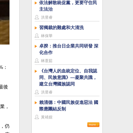
依法解散統促黨，更要守住民
主法治
洪昱睿
習獨裁的難處和大清洗
林保華
卓揆：推台日企業共同研發 深
化合作
林薏茹
%：
《台灣人的血統定位、自我認
同、民族意識》—凝聚共識，
建立台灣國族認同
最後
洪昱睿
賴清德：中國民族促進惡法 國
業，
際應團結反制
黃靖媗
，仍