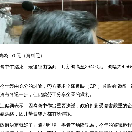
高為176元（資料照）
中午結束，最後經由協商，月薪調高至26400元，調幅約4.56
今年經由充分的討論，勞方要求全額反映（CPI）通膨的漲幅，
資有各退一步，但仍讓勞工分享企業的獲利。
江健興表示，因為會中作出重要決議，政府針對受傷害嚴重的企
氣活絡，因此勞資雙方都有所體認。
政府決定就好了」隨即離場；學者辛炳隆認為，今年的審議過程