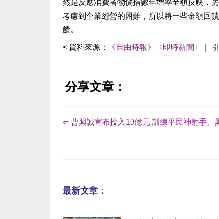
然是反應消費者物價指數年增率全額反映，另
考慮到企業經營的困難，所以將一些金額回饋
饋。
< 資料來源：
《自由時報》〈即時新聞〉
｜
分享文章：
⇐ 曹興誠宣布投入10億元 訓練平民神射手、
最新文章：