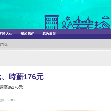
笑談人生
關於我們
鯨魚影音
176元
元、時薪176元
調高為176元
數：2383