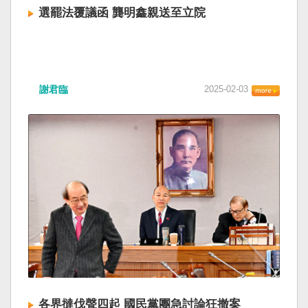
選罷法覆議函 龔明鑫親送至立院
謝君臨
2025-02-03
各界撻伐聲四起 國民黨團急討論狂撤案