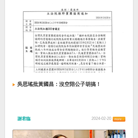
吳思瑤批黃國昌：沒空陪公子胡搞！
謝君臨
2024-02-20