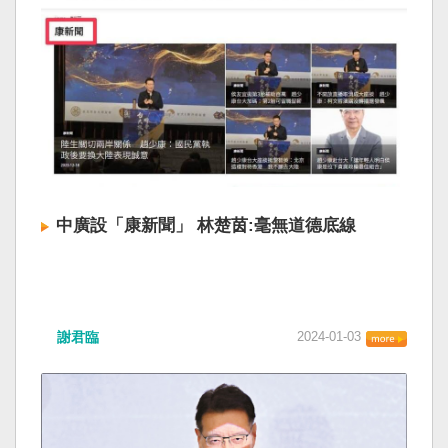
中廣設「康新聞」 林楚茵:毫無道德底線
謝君臨
2024-01-03