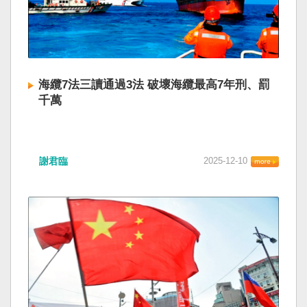
海纜7法三讀通過3法 破壞海纜最高7年刑、罰
千萬
謝君臨
2025-12-10