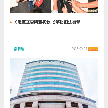
民進黨立委與賴餐敘 盼解財劃法衝擊
謝君臨
2025-09-04