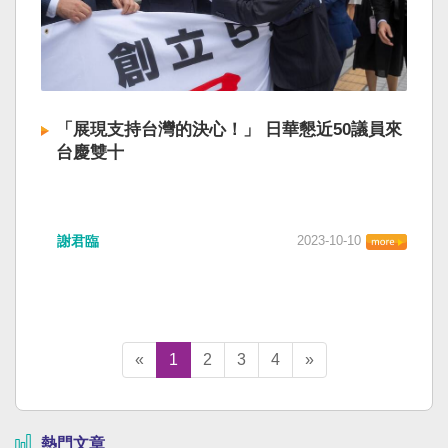
「展現支持台灣的決心！」 日華懇近50議員來
台慶雙十
謝君臨
2023-10-10
«
1
2
3
4
»
熱門文章