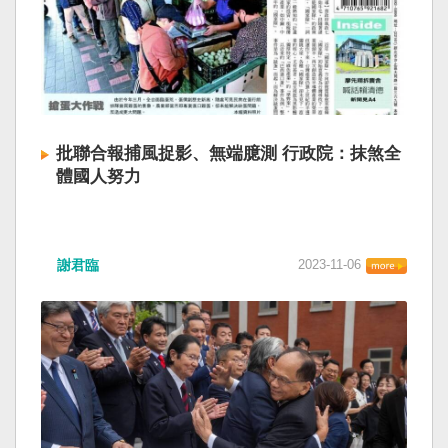
批聯合報捕風捉影、無端臆測 行政院：抹煞全
體國人努力
謝君臨
2023-11-06