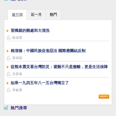
近一月
熱門
近三日
習獨裁的難處和大清洗
林保華
賴清德：中國民族促進惡法 國際應團結反制
黃靖媗
從熊本震災看台灣防災：避難不只是撤離，更是生活保障
洪昱睿
如果一九四五年八一五台灣獨立了
李敏勇
熱門搜尋