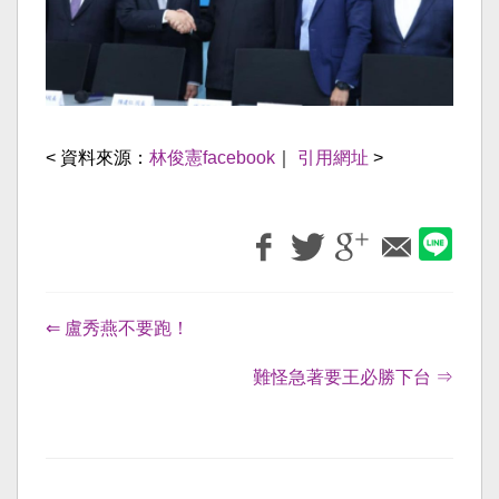
< 資料來源：
林俊憲facebook
｜
引用網址
>
⇐ 盧秀燕不要跑！
難怪急著要王必勝下台 ⇒