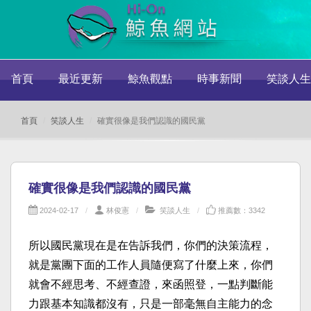
首頁
最近更新
鯨魚觀點
時事新聞
笑談人生
首頁
笑談人生
確實很像是我們認識的國民黨
確實很像是我們認識的國民黨
2024-02-17
林俊憲
笑談人生
推薦數：3342
所以國民黨現在是在告訴我們，你們的決策流程，
就是黨團下面的工作人員隨便寫了什麼上來，你們
就會不經思考、不經查證，來函照登，一點判斷能
力跟基本知識都沒有，只是一部毫無自主能力的念