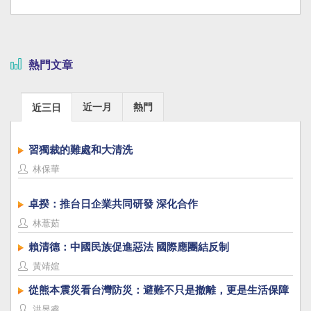
熱門文章
近一月
熱門
近三日
習獨裁的難處和大清洗
林保華
卓揆：推台日企業共同研發 深化合作
林薏茹
賴清德：中國民族促進惡法 國際應團結反制
黃靖媗
從熊本震災看台灣防災：避難不只是撤離，更是生活保障
洪昱睿