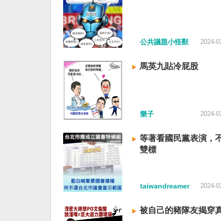
公共議題小怪獸
2024-0
馬英九貼冷屁股
樂子
2024-0
等著看國民黨表演，
雙標
taiwandreamer
2024-0
被自己的豬隊友揭穿