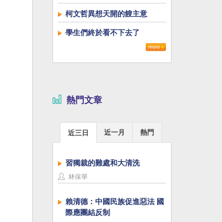
柯文哲異想天開的餿主意
學生們終於看不下去了
熱門文章
近一月
熱門
近三日
習獨裁的難處和大清洗
林保華
賴清德：中國民族促進惡法 國
際應團結反制