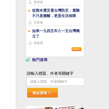
黃靖媗
從熊本震災看台灣防災：避難
不只是撤離，更是生活保障
洪昱睿
如果一九四五年八一五台灣獨
立了
李敏勇
熱門搜尋
請輸入標題、作者等關鍵字
開始搜尋