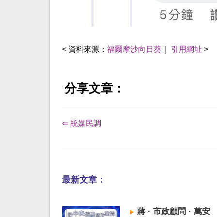
< 資料來源：
福爾摩沙向日葵
｜
引用網址
>
分享文章：
⇐ 統媒民調
最新文章：
蔣 · 市政顧問 · 萬安