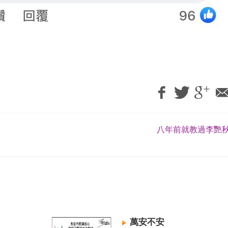
八年前就教過李艷秋
萬安不安