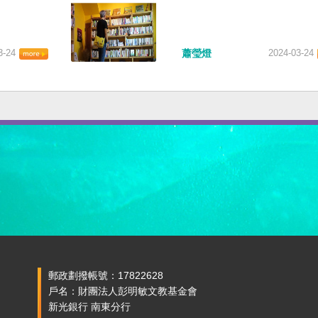
3-24
蕭瑩燈
2024-03-24
郵政劃撥帳號：17822628
戶名：財團法人彭明敏文教基金會
新光銀行 南東分行