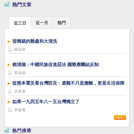
熱門文章
近一月
熱門
近三日
習獨裁的難處和大清洗
林保華
賴清德：中國民族促進惡法 國際應團結反制
黃靖媗
從熊本震災看台灣防災：避難不只是撤離，更是生活保障
洪昱睿
如果一九四五年八一五台灣獨立了
李敏勇
熱門搜尋