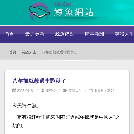
首頁
最近更新
鯨魚觀點
時事新聞
笑談人生
首頁
笑談人生
八年前就教過李艷秋了
八年前就教過李艷秋了
2023-06-22
蕭瑩燈
笑談人生
推薦數：3374
今天端午節。
一定有粉紅藍丁跑來叫陣 : "過端午節就是中國人"之
類的。