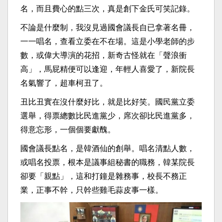
名，而且費心的點三次，真是創下金氏可笑記錄。
不論是什麼制，我沒見過國會議長自已拿著名冊，
一一唱名，查看立委在不在場。這是小學老師的步
數，或偉大導演的花招，新奇古怪就在「聲浪衝
高」，馬屁精便可以逢迎，年輕人喜愛了，新院長
名氣響了，超車柯丑了。
丑比丑實在沒什麼好比，就是比好笑。國民黨立委
選舉，得票總數比民進黨少，席次卻比民進黨多，
得意忘形，一個個要獻醜。
國會議長點名，是韓酒仙的創舉。唱名清點人數，
或唱名投票，根本是議事組秘書的職務，韓某院長
卻要「親點」，這和打鐘是雜務事，校長不務正
業，正事不幹，只幹些雞毛蒜皮事一樣。