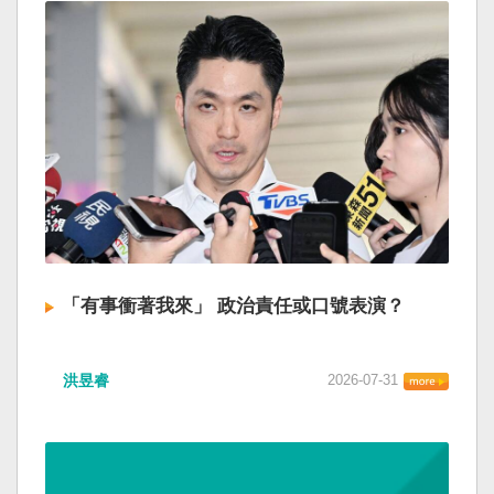
「有事衝著我來」 政治責任或口號表演？
洪昱睿
2026-07-31