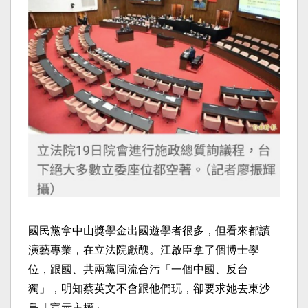
國民黨拿中山獎學金出國遊學者很多，但看來都讀
演藝專業，在立法院獻醜。江啟臣拿了個博士學
位，跟國、共兩黨同流合污「一個中國、反台
獨」，明知蔡英文不會跟他們玩，卻要求她去東沙
島「宣示主權」。