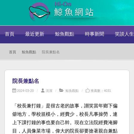
首頁
最近更新
鯨魚觀點
時事新聞
笑談人生
首頁
鯨魚觀點
院長兼點名
院長兼點名
2024-03-20
沈潔
鯨魚觀點
推薦數：4031
「校長兼打鐘」是很古老的故事，謿笑當年鄉下偏
僻地方，學校規模小，經費少，校長凡事操勞，連
上下課打鐘的事也要自己幹。現在立法院經費淹腳
目，人員像菜市場，偉大的院長卻要搶著親自兼點