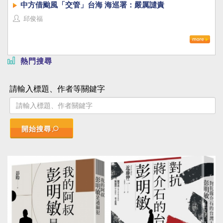
中方借颱風「交管」台海 海巡署：嚴厲譴責
邱俊福
熱門搜尋
請輸入標題、作者等關鍵字
開始搜尋