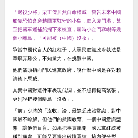
「退役少將」栗正傑居然自命權威，警告未來中國
船隻恐怕會穿越國軍駐守的小島，進入廈門港，甚
至把國軍運補船攔下來檢查，屆時小金門獅嶼等幾
個小離島，「可能被（中國）沒收」
。
爭當中國代言人的紅柱子，大罵民進黨政府執法是
草螟弄雞公，不知量力，在挑釁中國。
他們箭頭指向鬥民進黨政府，說什麼中國是在對賴
清德下馬威。
其實中國對這件事表現低調，並不想再提高緊張，
更別說把幾個離島「沒收」。
「前」少將的「沒收」論，最缺乏政治常識，對中
國最不瞭解。但他們的黨國教育、一個中國意識型
態，讓他們目盲。如果把事實擺開，國民黨紅統被
碰到痛處，可能又要搬出破壞團結，搞內部分裂，