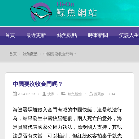
首頁
最近更新
鯨魚觀點
時事新聞
笑談人生
首頁
鯨魚觀點
中國要沒收金門嗎？
中國要沒收金門嗎？
2024-02-23
沈潔
鯨魚觀點
推薦數：3914
海巡署驅離侵入金門海域的中國快艇，這是執法行
為，結果發生中國快艇翻覆，兩人死亡的意外，海
巡員警代表國家公權力執法，應受國人支持，其執
法是否有失當，可以檢討，但紅統政客拍桌子就先