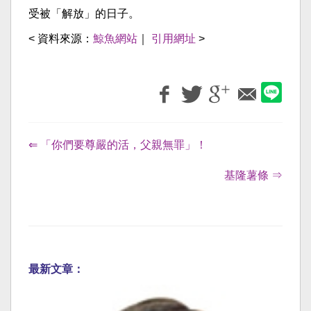
受被「解放」的日子。
< 資料來源：
鯨魚網站
｜
引用網址
>
⇐ 「你們要尊嚴的活，父親無罪」！
基隆薯條 ⇒
最新文章：