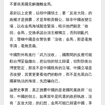
不要依美國見解撤離金馬。
基於以上史實，佔領中國領土，要「反攻大陸」的
政權才是挑釁，才是草螟弄雞公。除非中國改變立
場，以在金馬海域製造緊張，暗示他們願意「收
回」金馬，交換承認台澎主權獨立，否則胡亂代
言，聲稱中國是在警告要「沒收」金馬，那是毫無
常識，毫無意義。
中國對外島進行「武力沒收」，國際間的反應可能
勸台灣妥協撤出，把佔領的領土歸還，但對防衛台
灣更堅定，那並不是中國既有的立場。中國立場是
否改變，其實更要看他們的動作，而不是先罵自己
國家執法的海巡，先恐嚇自己。
論歷史事實，真正挑釁中國的是老國民黨政府「佔
領」中國的領土。如果當年是民選的政府執政，沒
有「反攻大陸」的幻想，金馬可能己歸還中國，享