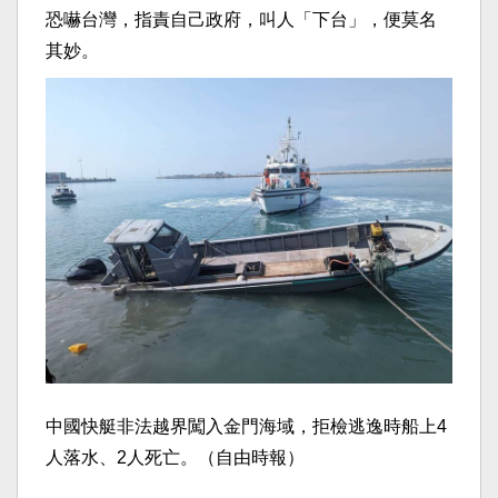
恐嚇台灣，指責自己政府，叫人「下台」，便莫名
其妙。
中國快艇非法越界闖入金門海域，拒檢逃逸時船上4
人落水、2人死亡。（自由時報）