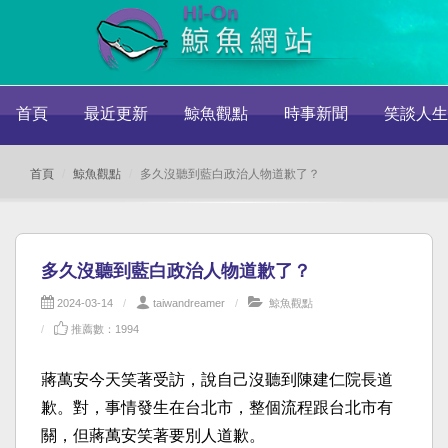
首頁
最近更新
鯨魚觀點
時事新聞
笑談人生
首頁
鯨魚觀點
多久沒聽到藍白政治人物道歉了？
多久沒聽到藍白政治人物道歉了？
2024-03-14
taiwandreamer
鯨魚觀點
推薦數：1994
蔣萬安今天笑著受訪，說自己沒聽到陳建仁院長道
歉。對，事情發生在台北市，整個流程跟台北市有
關，但蔣萬安笑著要別人道歉。