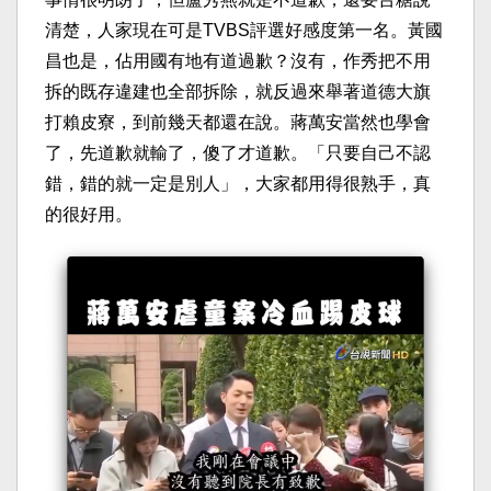
清楚，人家現在可是TVBS評選好感度第一名。黃國
昌也是，佔用國有地有道過歉？沒有，作秀把不用
拆的既存違建也全部拆除，就反過來舉著道德大旗
打賴皮寮，到前幾天都還在說。蔣萬安當然也學會
了，先道歉就輸了，傻了才道歉。「只要自己不認
錯，錯的就一定是別人」，大家都用得很熟手，真
的很好用。