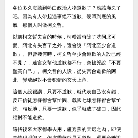
各位多久沒聽到藍白政治人物道歉了？應該滿久了
吧。因為有人帶起遇事絕不道歉、硬凹到底的風
氣，那個人叫做柯文哲。
以前柯文哲失言的時候，柯粉當時除了洗阿北可
愛、阿北有失言了之外，還會說「阿北至少會道
歉」。但曾幾何時，柯文哲至少會道歉的人設已經
不見了，連宮女幫他道歉都不行，會被兇說「不要
墊高自己」。柯文哲的人設，從失言會道歉的阿
北，變成絕對不會犯錯的玄天上帝。
這個人設很讚，只要不道歉，就代表自己沒有錯，
反正信徒怎樣都會幫忙圓、戰國七雄怎樣都會幫忙
洗；相反地，只要一道歉，似乎就成了破口，因此
絕對不能道歉。
這招後來大家都學去用，盧秀燕的天選之肉，即便
事情很明朗了，但盧秀燕就是不道歉，還要台糖說