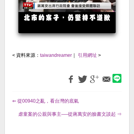
< 資料來源：
taiwandreamer
｜
引用網址
>
⇐ 從00940之亂，看台灣的底氣
虐童案的公親與事主──從蔣萬安的臉書文談起 ⇒