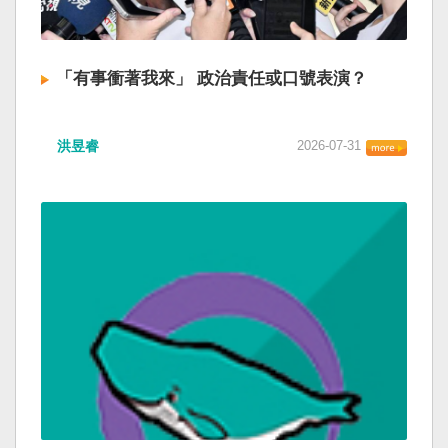
「有事衝著我來」 政治責任或口號表演？
洪昱睿
2026-07-31