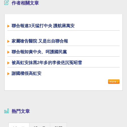
作者相關文章
聯合報連3天猛打中央 護航蔣萬安
家屬嗆告醫院 又是出自聯合報
聯合報卸責中央、呵護國民黨
被高虹安抹黑2年多的李俊俋沉冤昭雪
謝國樑很高虹安
熱門文章