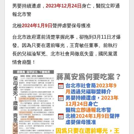
男嬰持續遭虐，
2023年12月24日
身亡，醫院立即通
報北市警
北檢
2024年1月9日
聲押虐嬰保母獲准
台北市政府選前清楚掌握此事，卻拖到3月11日才爆
發。因為只要在選前曝光，王育敏任董事、前執行
長的兒福淪幫兇、北市社會局徹底失靈，國民黨選
情會崩盤！