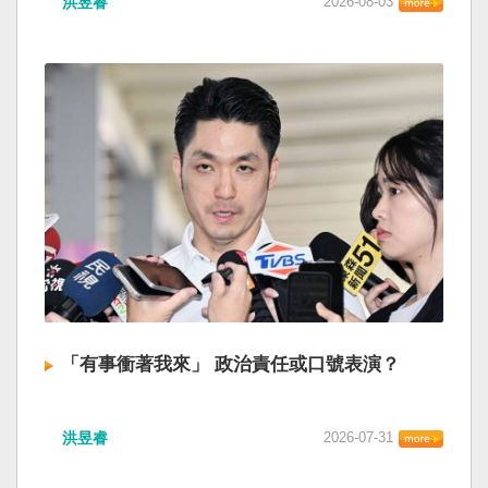
洪昱睿
2026-08-03
「有事衝著我來」 政治責任或口號表演？
洪昱睿
2026-07-31