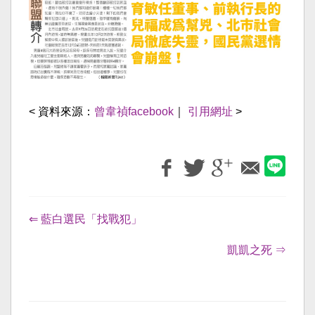
< 資料來源：
曾韋禎facebook
｜
引用網址
>
⇐ 藍白選民「找戰犯」
凱凱之死 ⇒