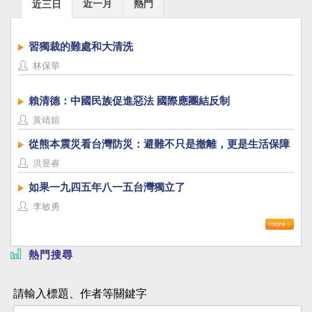
近一月
熱門
近三日
習獨裁的難處和大清洗
林保華
賴清德：中國民族促進惡法 國際應團結反制
黃靖媗
從熊本震災看台灣防災：避難不只是撤離，更是生活保障
洪昱睿
如果一九四五年八一五台灣獨立了
李敏勇
熱門搜尋
請輸入標題、作者等關鍵字