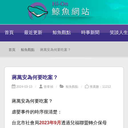
首頁
最近更新
鯨魚觀點
時事新聞
笑談人生
首頁
鯨魚觀點
蔣萬安為何要吃案？
蔣萬安為何要吃案？
2024-03-13
曾韋禎
鯨魚觀點
推薦數：11212
蔣萬安為何要吃案？
虐嬰事件的時序很清楚：
台北市社會局
2023年9月
透過兒福聯盟轉介保母