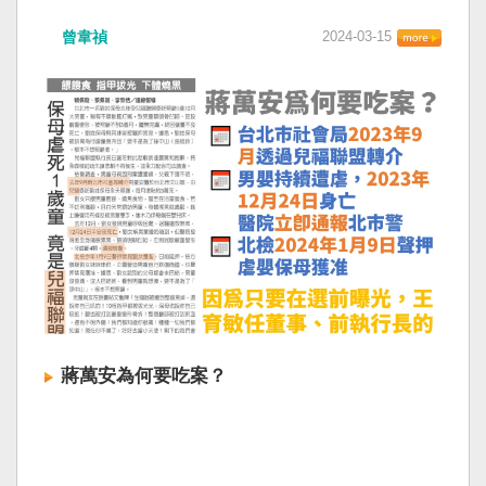
曾韋禎
2024-03-15
蔣萬安為何要吃案？