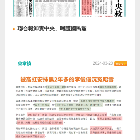
聯合報卸責中央、呵護國民黨
曾韋禎
2024-03-28