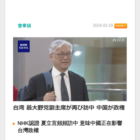
曾韋禎
2024-03-19
NHK認證 夏立言頻頻訪中 意味中國正在影響
台灣政權