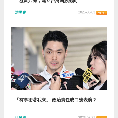
—凝聚共識，建立台灣國族認同
洪昱睿
2026-08-03
「有事衝著我來」 政治責任或口號表演？
洪昱睿
2026-07-31