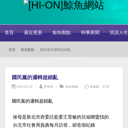
首頁
最近更新
鯨魚觀點
時事新聞
笑談人生
首頁
鯨魚觀點
國民黨的邏輯超錯亂
國民黨的邏輯超錯亂
2024-03-13
曾韋禎
鯨魚觀點
推薦數：3738
國民黨的邏輯超錯亂
保母是新北市府委託藍委王育敏的兒福聯盟找的
台北市社會局負責每月訪視，卻造假紀錄