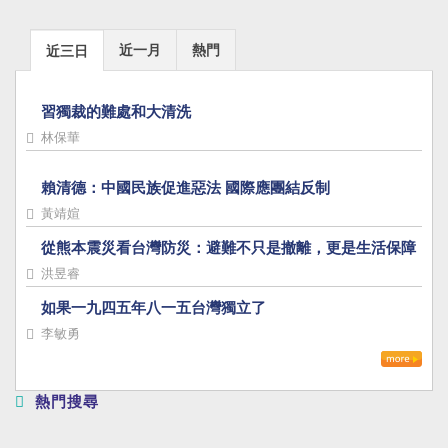
近一月
熱門
近三日
習獨裁的難處和大清洗
林保華
賴清德：中國民族促進惡法 國際應團結反制
黃靖媗
從熊本震災看台灣防災：避難不只是撤離，更是生活保障
洪昱睿
如果一九四五年八一五台灣獨立了
李敏勇
熱門搜尋