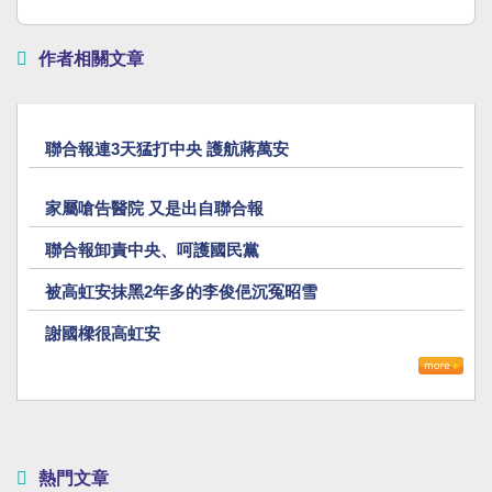
作者相關文章
聯合報連3天猛打中央 護航蔣萬安
家屬嗆告醫院 又是出自聯合報
聯合報卸責中央、呵護國民黨
被高虹安抹黑2年多的李俊俋沉冤昭雪
謝國樑很高虹安
熱門文章