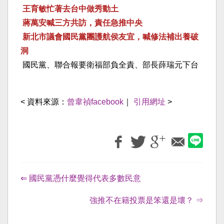
王育敏忙著去台中做秀動土
蔣萬安喊三方共訪，責任急推中央
新北市議會國民黨團護航侯友宜，喊修法補出養破
洞
國民黨、聯合報要衛福部負全責、部長薛瑞元下台
< 資料來源：
曾韋禎facebook
｜
引用網址
>
⇐ 國民黨憑什麼覺得代表多數民意
強推不在籍投票是笨還是壞？ ⇒