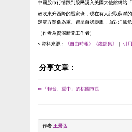
中國股市行情跌到股民湧入美國大使館網站「
鼓吹東升西降的習家班，現在有人記取蘇聯的
定雙方關係為重。習皇自我膨脹，面對消風危
（作者為資深新聞工作者）
< 資料來源：
《自由時報》《鏗鏘集》
｜
引
分享文章：
⇐ 「輕台、重中」的桃園市長
作者
王景弘