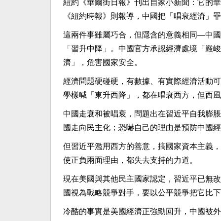
紐約《華爾街日報》刊出自家小新聞：它的華
《紐約時報》則報導，中國把「唱衰經濟」罪
這兩件事雖屬巧合，但隱含的意義相同—中國
「習升中降」。中國官方承認經濟處境「嚴峻
濟」，危害國家安全。
經濟問題硬碰硬，有數據、有實際經濟活動可
學樣喊「東升西降」，都在唱衰西方，但西風
中國走衰和被唱衰，問題出在習近平自我膨脹
國走向民主化；恐嚇自己的理由是預防中國經
但習近平濫用西方的善意，搞國家資本主義，
使正負兩面理由，都失去支持的力道。
現在美國與其他民主國家認定，習近平已無改
國視為戰略競爭對手，要以公平競爭把它比下
冷酷的事實是美國經濟正強勁回升，中國被外