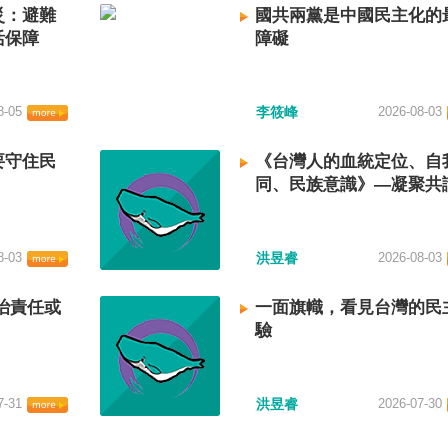
災：避難
國共兩黨是中國民主化的
活保障
障礙
8-05
李筱峰
2026-08-03
要守住民
《台灣人的血統定位、自
同、民族意識》—凝聚共
建立台灣國族認同
8-03
洪昱睿
2026-08-03
治責任或
一面旗幟，看見台灣的民
驗
7-31
洪昱睿
2026-07-30