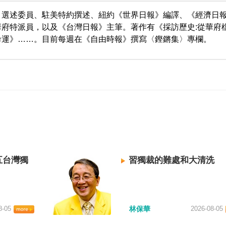
、選述委員、駐美特約撰述、紐約《世界日報》編譯、《經濟日
府特派員，以及《台灣日報》主筆。著作有《採訪歷史:從華府
命運》……。目前每週在《自由時報》撰寫〈鏗鏘集〉專欄。
五台灣獨
習獨裁的難處和大清洗
8-05
林保華
2026-08-05