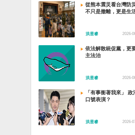
從熊本震災看台灣防
不只是撤離，更是生
洪昱睿
2026-0
依法解散統促黨，更
主法治
洪昱睿
2026-0
「有事衝著我來」 政
口號表演？
洪昱睿
2026-0