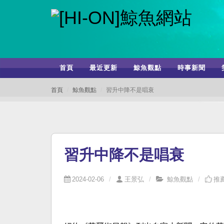
首頁
最近更新
鯨魚觀點
時事新聞
首頁
鯨魚觀點
習升中降不是唱衰
習升中降不是唱衰
2024-02-06
王景弘
鯨魚觀點
推薦