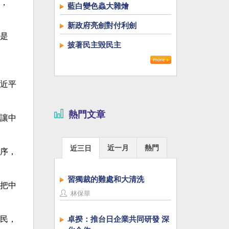
，
藍白變色蟲大雜燴
新政府亮劍對付利劍
是
披著民主毀民主
近平
熱門文章
讓中
近一月
熱門
近三日
序，
習獨裁的難處和大清洗
把中
林保華
民，
卓揆：推台日企業共同研發 深