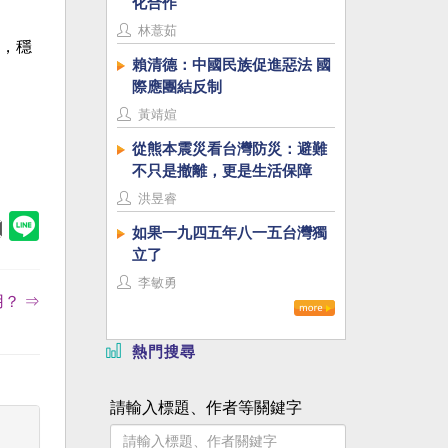
化合作
林薏茹
，穩
賴清德：中國民族促進惡法 國
際應團結反制
黃靖媗
從熊本震災看台灣防災：避難
不只是撤離，更是生活保障
洪昱睿
如果一九四五年八一五台灣獨
立了
李敏勇
？ ⇒
熱門搜尋
請輸入標題、作者等關鍵字