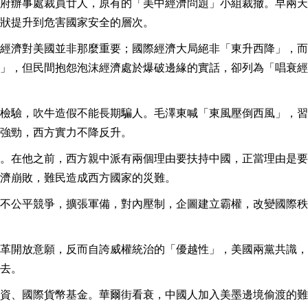
府辦事處裁員廿人，原有的「美中經濟問題」小組裁撤。早兩天
狀提升到危害國家安全的層次。
經濟對美國並非那麼重要；國際經濟大局絕非「東升西降」，而
」，但民間抱怨泡沫經濟處於爆破邊緣的實話，卻列為「唱衰經
檢驗，吹牛造假不能長期騙人。毛澤東喊「東風壓倒西風」，習
強勁，西方實力不降反升。
。在他之前，西方親中派有兩個理由要扶持中國，正當理由是要
濟崩敗，難民造成西方國家的災難。
不公平競爭，擴張軍備，對內壓制，企圖建立霸權，改變國際秩
革開放意願，反而自誇威權統治的「優越性」，美國兩黨共識，
去。
資、國際貨幣基金。華爾街看衰，中國人加入美墨邊境偷渡的難