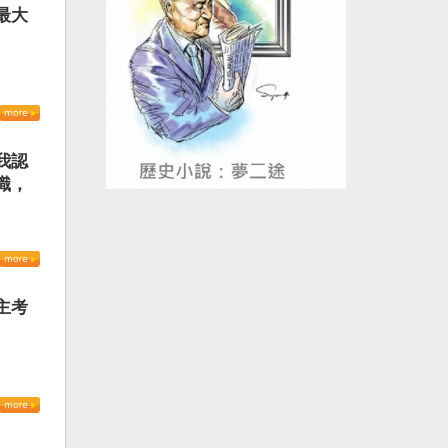
最大
我認
識，
主考