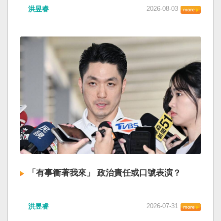
洪昱睿
2026-08-03
「有事衝著我來」 政治責任或口號表演？
洪昱睿
2026-07-31