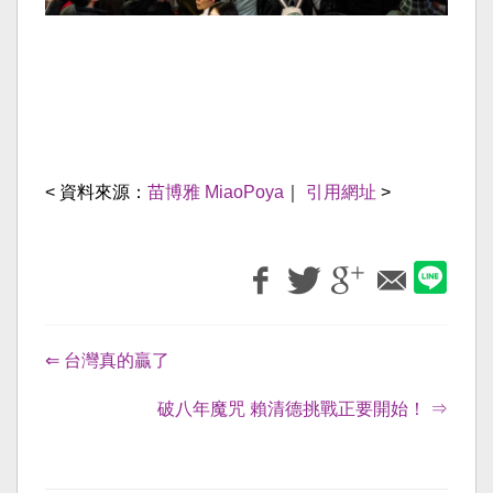
< 資料來源：
苗博雅 MiaoPoya
｜
引用網址
>
⇐ 台灣真的贏了
破八年魔咒 賴清德挑戰正要開始！ ⇒