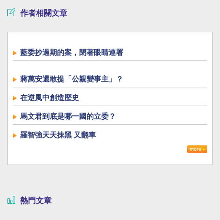
作者相關文章
藍委抄過期的案，閉著眼睛連署
蔣萬安還敢提「公親變事主」？
在逆風中創造歷史
馬文君到底是哪一國的立委？
羅智強天天抹黑 又翻車
熱門文章