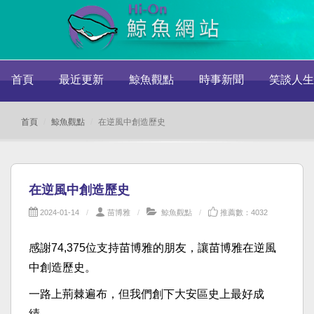
首頁
最近更新
鯨魚觀點
時事新聞
笑談人生
首頁
鯨魚觀點
在逆風中創造歷史
在逆風中創造歷史
2024-01-14
苗博雅
鯨魚觀點
推薦數：4032
感謝74,375位支持苗博雅的朋友，讓苗博雅在逆風
中創造歷史。
一路上荊棘遍布，但我們創下大安區史上最好成
績。