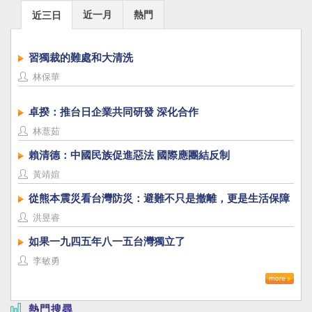
近一月
熱門
近三日
習獨裁的難處和大清洗
林保華
卓揆：推台日企業共同研發 深化合作
林薏茹
賴清德：中國民族促進惡法 國際應團結反制
黃靖媗
從熊本震災看台灣防災：避難不只是撤離，更是生活保障
洪昱睿
如果一九四五年八一五台灣獨立了
李敏勇
熱門搜尋