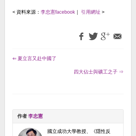
< 資料來源：
李忠憲facebook
｜
引用網址
>
⇐ 夏立言又赴中國了
四大佔士與礦工之子 ⇒
作者
李忠憲
國立成功大學教授、《隱性反