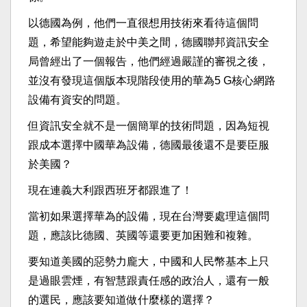
以德國為例，他們一直很想用技術來看待這個問
題，希望能夠遊走於中美之間，德國聯邦資訊安全
局曾經出了一個報告，他們經過嚴謹的審視之後，
並沒有發現這個版本現階段使用的華為5 G核心網路
設備有資安的問題。
但資訊安全就不是一個簡單的技術問題，因為短視
跟成本選擇中國華為設備，德國最後還不是要臣服
於美國？
現在連義大利跟西班牙都跟進了！
當初如果選擇華為的設備，現在台灣要處理這個問
題，應該比德國、英國等還要更加困難和複雜。
要知道美國的惡勢力龐大，中國和人民幣基本上只
是過眼雲煙，有智慧跟責任感的政治人，還有一般
的選民，應該要知道做什麼樣的選擇？