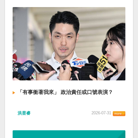
「有事衝著我來」 政治責任或口號表演？
洪昱睿
2026-07-31