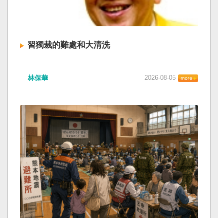
習獨裁的難處和大清洗
林保華
2026-08-05