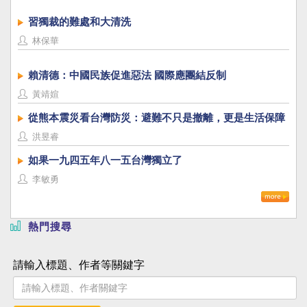
習獨裁的難處和大清洗
林保華
賴清德：中國民族促進惡法 國際應團結反制
黃靖媗
從熊本震災看台灣防災：避難不只是撤離，更是生活保障
洪昱睿
如果一九四五年八一五台灣獨立了
李敏勇
熱門搜尋
請輸入標題、作者等關鍵字