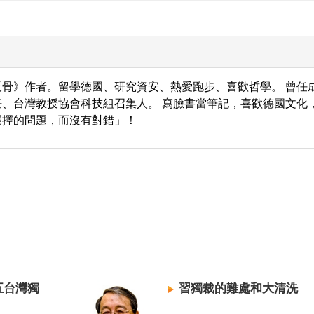
骨》作者。留學德國、研究資安、熱愛跑步、喜歡哲學。 曾任
、台灣教授協會科技組召集人。 寫臉書當筆記，喜歡德國文化
選擇的問題，而沒有對錯」！
五台灣獨
習獨裁的難處和大清洗