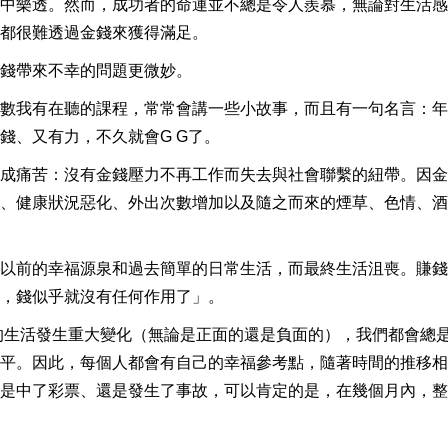
中樂透。然而，成功者的命運並不總是令人羨慕，無論對生活感
都很難透過金錢來獲得滿足。
錢帶來不幸的問題更微妙。
數我有在聽的課程，常常會講一些小故事，而且有一句名言：年
錢、又有力，不久就會G G了。
成痛苦：沒有金錢壓力不再工作而失去與社會聯繫的紐帶。因金
、健康狀況惡化、外出次數增加以及隨之而來的煙草、色情、酒
以前的幸福源泉和過去簡單的日常生活，而最終生活沮喪。賺錢
，錢似乎就沒有任何作用了」。
的生活發生重大變化（無論是正面的還是負面的），我們都會總
平。因此，每個人都會有自己的幸福參考點，隨著時間的推移相
是中了彩票、還是發生了事故，可以肯定的是，在幾個月內，整