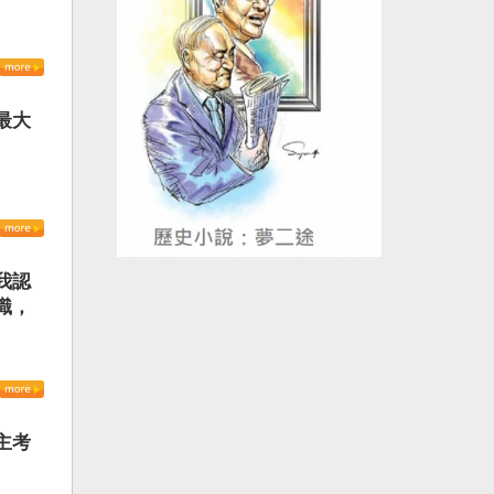
最大
我認
識，
主考