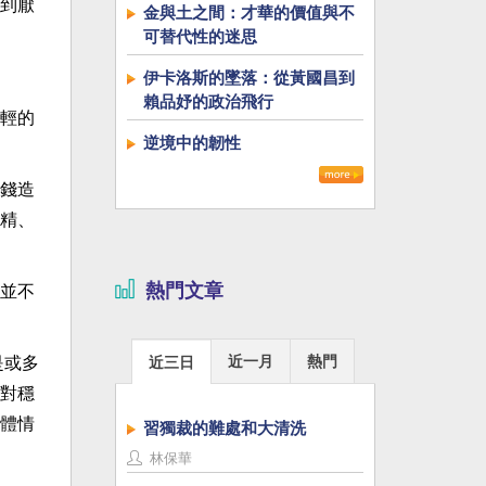
到厭
金與土之間：才華的價值與不
可替代性的迷思
伊卡洛斯的墜落：從黃國昌到
賴品妤的政治飛行
輕的
逆境中的韌性
錢造
精、
熱門文章
並不
近一月
熱門
是或多
近三日
對穩
體情
習獨裁的難處和大清洗
林保華