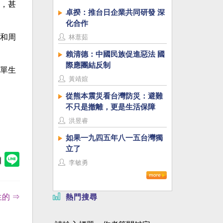
，甚
卓揆：推台日企業共同研發 深
化合作
和周
林薏茹
賴清德：中國民族促進惡法 國
際應團結反制
單生
黃靖媗
從熊本震災看台灣防災：避難
不只是撤離，更是生活保障
洪昱睿
如果一九四五年八一五台灣獨
立了
李敏勇
的 ⇒
熱門搜尋