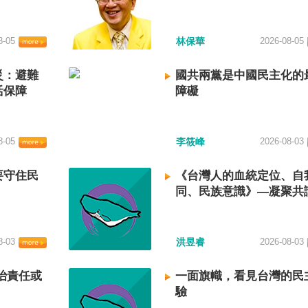
8-05
林保華
2026-08-05
災：避難
國共兩黨是中國民主化的
活保障
障礙
8-05
李筱峰
2026-08-03
要守住民
《台灣人的血統定位、自
同、民族意識》—凝聚共
建立台灣國族認同
8-03
洪昱睿
2026-08-03
治責任或
一面旗幟，看見台灣的民
驗