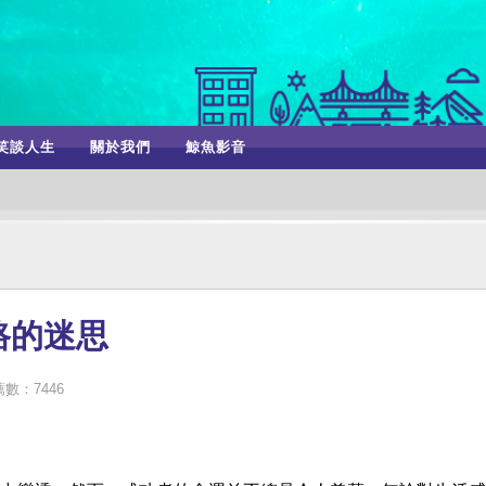
笑談人生
關於我們
鯨魚影音
路的迷思
數：7446