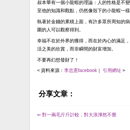
叔本華有一個小龍蝦的理論：人的性格是不變
至他的知識和觀點，仍然像殼下的小龍蝦一樣
執著於金錢的累積上面，有許多眾所周知的病
圍的人可以觀察得到。
幸福不在於外界的獲得，而在於內心的滿足，
活之美的欣賞，而非瞬間的財富增加。
不要再幻想發財了！
< 資料來源：
李忠憲facebook
｜
引用網址
>
分享文章：
⇐ 對一兩毛斤斤計較，對大浪渾然不覺