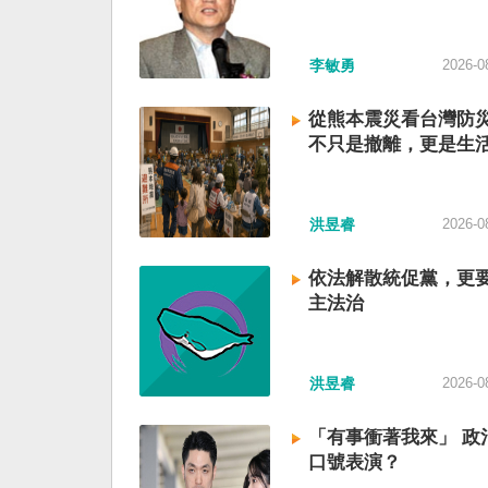
李敏勇
2026-0
從熊本震災看台灣防
不只是撤離，更是生
洪昱睿
2026-0
依法解散統促黨，更
主法治
洪昱睿
2026-0
「有事衝著我來」 政
口號表演？