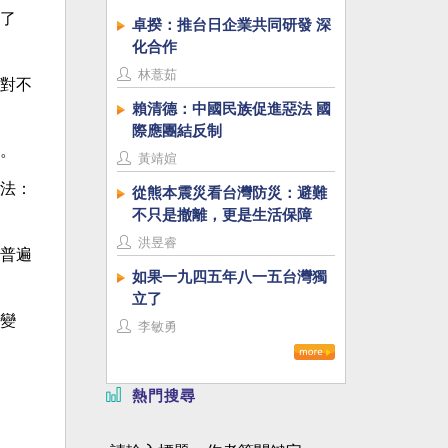
了
卓揆：推台日企業共同研發 深
化合作
林薏茹
對不
賴清德：中國民族促進惡法 國
際應團結反制
。
黃靖媗
法：
從熊本震災看台灣防災：避難
不只是撤離，更是生活保障
洪昱睿
普遍
如果一九四五年八一五台灣獨
立了
變
李敏勇
熱門搜尋