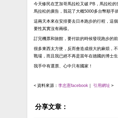
今天修民在芝加哥馬拉松又破 PB，馬拉松
馬拉松的廣告，我花了大概5000多台幣順手
這兩天本來在安排要去日本跑步的行程，這個
要性其實沒有兩樣。
訂完機票和旅館，要付款的時候發現跑步的前一天
很多東西太方便，反而會造成很大的麻煩，不
戰場，而且我已經不再是當年在德國的博士生
我手中有選票、心中只有國家！
< 資料來源：
李忠憲facebook
｜
引用網址
>
分享文章：