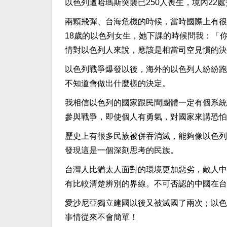
以色列遭哈瑪斯突襲已250人喪生，境內22
兩顆飛彈、台海危機的時候，當時國際上有很
18歲的以色列女生，她下課的時候問我：「
情對以色列人來說，應該是相當司空見慣的決
以色列戰爭爆發以後，海外的以色列人紛紛跑
不知道會做出什麼樣的決定。
我相信以色列的國家跟民間團體一定有個系統
參與戰爭，即使個人有勇氣，對國家來講恐怕
歷史上有很多民族被併吞消滅，能夠像以色列
發現這是一個深刻思考的民族。
台灣人比猶太人面對的環境更加惡劣，敵人中
有比較清楚辨別的界線。不可否認的中國在台
愛沙尼亞獨立建國以後又被滅國了兩次；以色
事情從來不會簡單！