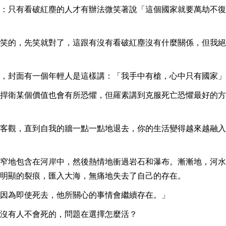
：只有看破紅塵的人才有辦法微笑著說「這個國家就要萬劫不復
笑的，先笑就對了，這跟有沒有看破紅塵沒有什麼關係，但我絕
，封面有一個年輕人是這樣講：「我手中有槍，心中只有國家」
捍衛某個價值也會有所恐懼，但羅素講到克服死亡恐懼最好的方
客觀，直到自我的牆一點一點地退去，你的生活變得越來越融入
窄地包含在河岸中，然後熱情地衝過岩石和瀑布。漸漸地，河水
明顯的裂痕，匯入大海，無痛地失去了自己的存在。
因為即使死去，他所關心的事情會繼續存在。」
沒有人不會死的，問題在選擇怎麼活？