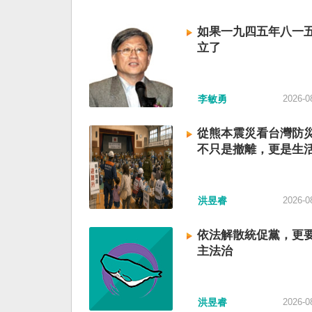
如果一九四五年八一
立了
李敏勇
2026-0
從熊本震災看台灣防
不只是撤離，更是生
洪昱睿
2026-0
依法解散統促黨，更
主法治
洪昱睿
2026-0