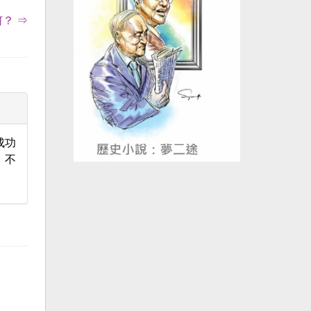
如何？ ⇒
成功
，不