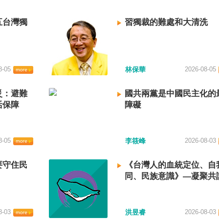
五台灣獨
習獨裁的難處和大清洗
8-05
林保華
2026-08-05
災：避難
國共兩黨是中國民主化的
活保障
障礙
8-05
李筱峰
2026-08-03
要守住民
《台灣人的血統定位、自
同、民族意識》—凝聚共
建立台灣國族認同
8-03
洪昱睿
2026-08-03