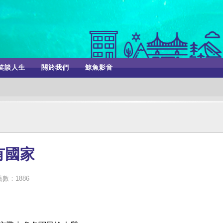
笑談人生
關於我們
鯨魚影音
有國家
數：1886