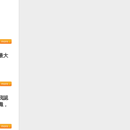
最大
我認
識，