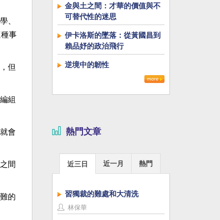
金與土之間：才華的價值與不
可替代性的迷思
學、
這種事
伊卡洛斯的墜落：從黃國昌到
賴品妤的政治飛行
逆境中的韌性
，但
編組
熱門文章
就會
近一月
熱門
之間
近三日
習獨裁的難處和大清洗
難的
林保華