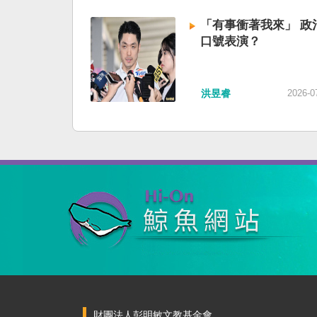
「有事衝著我來」 政
口號表演？
洪昱睿
2026-0
財團法人彭明敏文教基金會