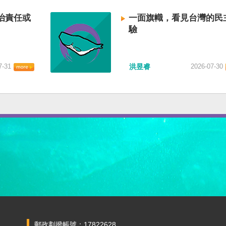
治責任或
一面旗幟，看見台灣的民
驗
7-31
洪昱睿
2026-07-30
郵政劃撥帳號：17822628