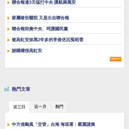
聯合報連3天猛打中央 護航蔣萬安
家屬嗆告醫院 又是出自聯合報
聯合報卸責中央、呵護國民黨
被高虹安抹黑2年多的李俊俋沉冤昭雪
謝國樑很高虹安
熱門文章
近一月
熱門
近三日
中方借颱風「交管」台海 海巡署：嚴厲譴責