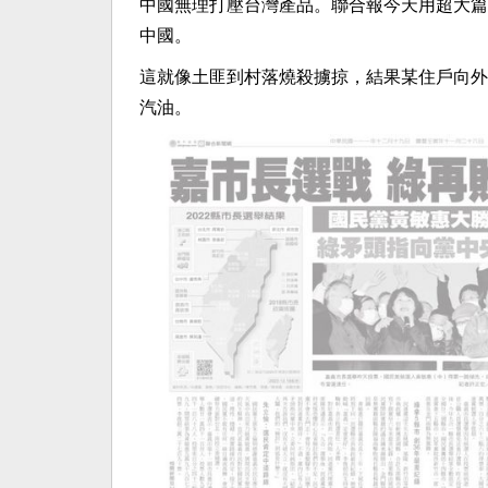
中國無理打壓台灣產品。聯合報今天用超大篇
中國。
這就像土匪到村落燒殺擄掠，結果某住戶向外
汽油。