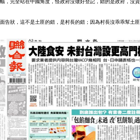
幅，完全站在中國角度，怪政府沒做好登記，錯的是政府，沒資
面告狀，這不是土匪的錯，是村長的錯；因為村長沒乖乖幫土匪