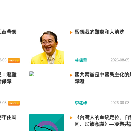
五台灣獨
習獨裁的難處和大清洗
8-05
林保華
2026-08-05
災：避難
國共兩黨是中國民主化的
活保障
障礙
8-05
李筱峰
2026-08-03
要守住民
《台灣人的血統定位、自
同、民族意識》—凝聚共
建立台灣國族認同