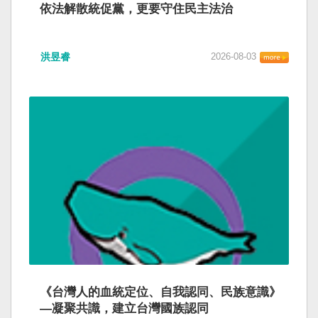
依法解散統促黨，更要守住民主法治
洪昱睿
2026-08-03
《台灣人的血統定位、自我認同、民族意識》
—凝聚共識，建立台灣國族認同