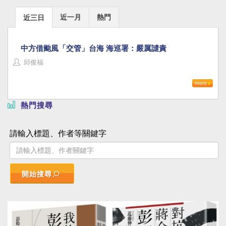
近一月
熱門
近三日
中方借颱風「交管」台海 海巡署：嚴厲譴責
邱俊福
熱門搜尋
請輸入標題、作者等關鍵字
開始搜尋