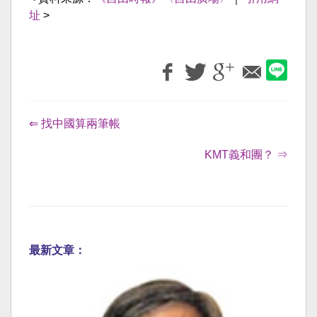
址
>
⇐ 找中國算兩筆帳
KMT義和團？ ⇒
最新文章：