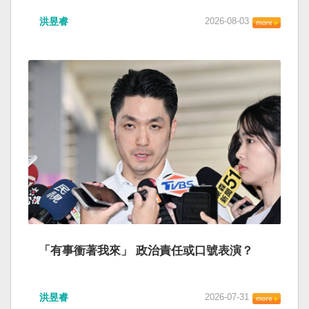
洪昱睿
2026-08-03
「有事衝著我來」 政治責任或口號表演？
洪昱睿
2026-07-31