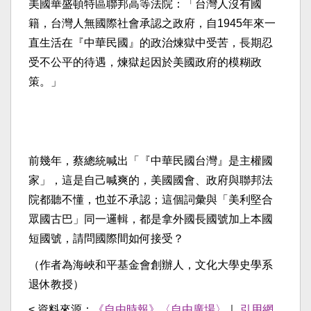
美國華盛頓特區聯邦高等法院：「台灣人沒有國
籍，台灣人無國際社會承認之政府，自1945年來一
直生活在『中華民國』的政治煉獄中受苦，長期忍
受不公平的待遇，煉獄起因於美國政府的模糊政
策。」
前幾年，蔡總統喊出「『中華民國台灣』是主權國
家」，這是自己喊爽的，美國國會、政府與聯邦法
院都聽不懂，也並不承認；這個詞彙與「美利堅合
眾國古巴」同一邏輯，都是拿外國長國號加上本國
短國號，請問國際間如何接受？
（作者為海峽和平基金會創辦人，文化大學史學系
退休教授）
< 資料來源：
《自由時報》〈自由廣場〉
｜
引用網