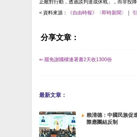
止敵對行動，透過談判達成休戰」，而非投降
< 資料來源：
《自由時報》〈即時新聞〉
｜
分享文章：
⇐ 罷免謝國樑連署書2天收1300份
最新文章：
賴清德：中國民族促進
際應團結反制