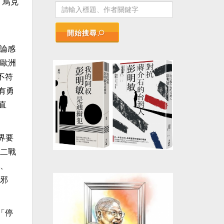
「烏克
開始搜尋
言論感
歐洲
不符
廷有勇
直
界要
二戰
、
邪
「停