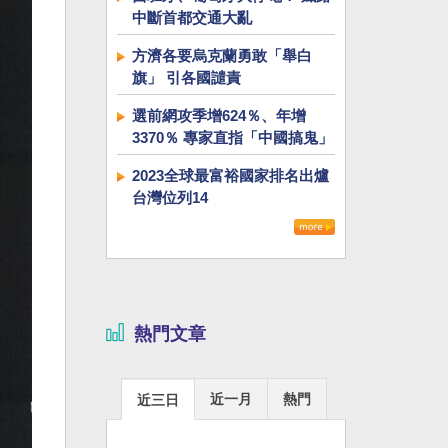
中斷首都交通大亂
方濟各要烏克蘭勇敢「舉白
旗」 引各國譴責
選前網攻季增624％、年增
3370％ 專家直指「中國搞鬼」
2023全球最富裕國家排名出爐
台灣位列14
熱門文章
近一月
熱門
近三日