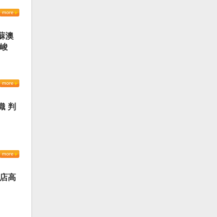
蘇澳
嚴峻
織 判
書店高