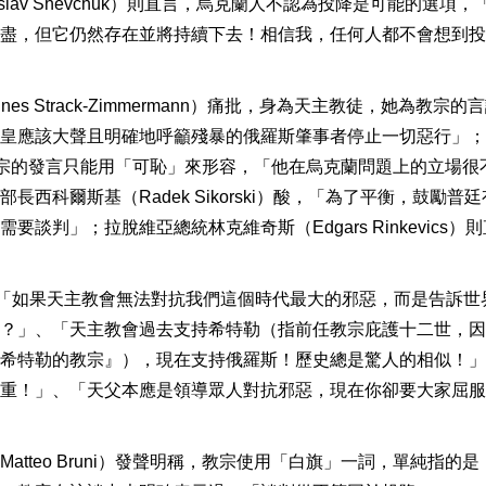
slav Shevchuk）則直言，烏克蘭人不認為投降是可能的選項，
盡，但它仍然存在並將持續下去！相信我，任何人都不會想到投
es Strack-Zimmermann）痛批，身為天主教徒，她為教宗的
皇應該大聲且明確地呼籲殘暴的俄羅斯肇事者停止一切惡行」；
怒斥，教宗的發言只能用「可恥」來形容，「他在烏克蘭問題上的立場很
西科爾斯基（Radek Sikorski）酸，「為了平衡，鼓勵普
判」；拉脫維亞總統林克維奇斯（Edgars Rinkevics）則
「如果天主教會無法對抗我們這個時代最大的邪惡，而是告訴世
？」、「天主教會過去支持希特勒（指前任教宗庇護十二世，因
希特勒的教宗』），現在支持俄羅斯！歷史總是驚人的相似！」
重！」、「天父本應是領導眾人對抗邪惡，現在你卻要大家屈服
tteo Bruni）發聲明稱，教宗使用「白旗」一詞，單純指的是