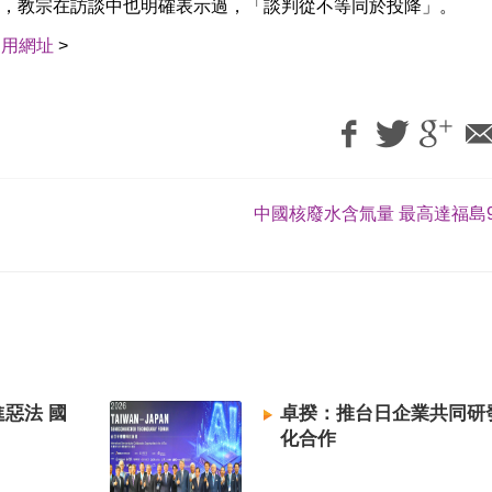
，教宗在訪談中也明確表示過，「談判從不等同於投降」。
引用網址
>
中國核廢水含氚量 最高達福島9
惡法 國
卓揆：推台日企業共同研
化合作