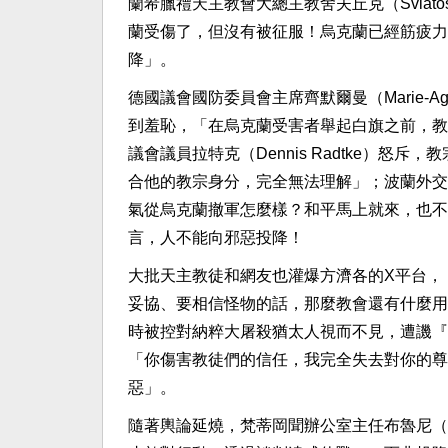
蘭希臘禮天主教會大總主教舍夫丘克（Sviato
蘭受傷了，但沒有被征服！烏克蘭已經筋疲力
降」。
德國議會國防委員會主席齊默爾曼（Marie-Agn
到羞恥，「在烏克蘭受害者舉起白旗之前，教
議會議員拉特克（Dennis Radtke）
合他的教宗身分，完全無法理解」；波蘭外交部長
氣從烏克蘭撤軍怎麼樣？和平馬上就來，也不需要談
言，人不能向邪惡投降！
大批天主教徒和網友也灌爆方濟各的X平台，
妥協、要相信怪物的話，那麼教會還有什麼用
時被控對納粹大屠殺猶太人視而不見，遭譏『
「你傷害教徒們的信任，我完全失去對你的尊
惡」。
隨著輿論延燒，梵蒂岡聞辦公室主任布魯尼（Ma