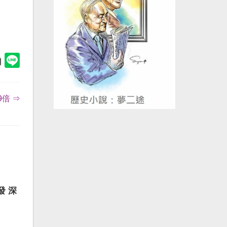
倍 ⇒
發 深