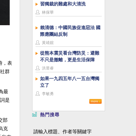
習獨裁的難處和大清洗
林保華
賴清德：中國民族促進惡法 國
際應團結反制
黃靖媗
從熊本震災看台灣防災：避難
不只是撤離，更是生活保障
時，表
洪昱睿
社群
如果一九四五年八一五台灣獨
立了
為最
李敏勇
詞是
熱門搜尋
交部
烏克
請輸入標題、作者等關鍵字