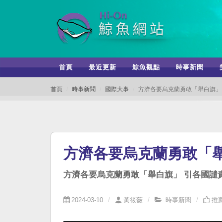
首頁
最近更新
鯨魚觀點
時事新聞
首頁
時事新聞
國際大事
方濟各要烏克蘭勇敢「舉白旗」
方濟各要烏克蘭勇敢「舉
方濟各要烏克蘭勇敢「舉白旗」 引各國
2024-03-10
黃筱薇
時事新聞
推薦