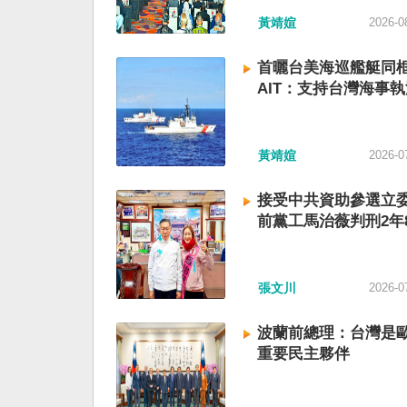
黃靖媗
2026-0
首曬台美海巡艦艇同
AIT：支持台灣海事執
黃靖媗
2026-0
接受中共資助參選立委
前黨工馬治薇判刑2年
張文川
2026-0
波蘭前總理：台灣是
重要民主夥伴