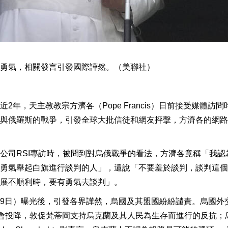
勇氣，相關發言引發國際譁然。（美聯社）
年，天主教教宗方濟各（Pope Francis）日前接受媒體訪問
與俄羅斯的戰爭，引發全球大批信徒和網友抨擊，方濟各的網路
公司RSI專訪時，被問到對烏俄戰爭的看法，方濟各竟稱「我認
勇氣舉起白旗進行談判的人」，還說「不要羞於談判，談判這個
展不順利時，要有勇氣去談判」。
9日）曝光後，引發各界譁然，烏國及其盟國紛紛譴責。烏國外
國永遠不會投降，敦促梵蒂岡支持烏克蘭及其人民為生存而進行的反抗；