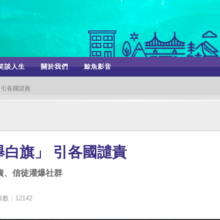
笑談人生
關於我們
鯨魚影音
 引各國譴責
白旗」 引各國譴責
譴責、信徒灌爆社群
數：12142