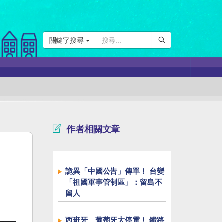
關鍵字搜尋
作者相關文章
詭異「中國公告」傳單！ 台變
「祖國軍事管制區」：留島不
留人
西班牙、葡萄牙大停電！ 鐵路