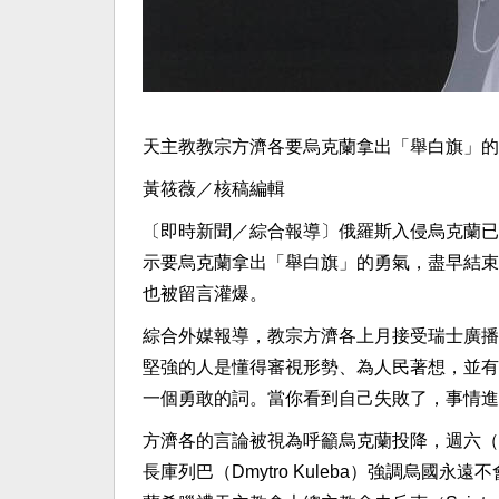
天主教教宗方濟各要烏克蘭拿出「舉白旗」的
黃筱薇／核稿編輯
〔即時新聞／綜合報導〕俄羅斯入侵烏克蘭已近2
示要烏克蘭拿出「舉白旗」的勇氣，盡早結束
也被留言灌爆。
綜合外媒報導，教宗方濟各上月接受瑞士廣播
堅強的人是懂得審視形勢、為人民著想，並有
一個勇敢的詞。當你看到自己失敗了，事情進
方濟各的言論被視為呼籲烏克蘭投降，週六（
長庫列巴（Dmytro Kuleba）強調烏