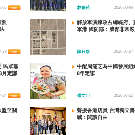
8-05
林薏茹
2026-08-04
框照
解放軍演練攻占總統府、
法
軍港 國防部：威脅非常
7-29
陳鈺馥
2026-07-27
 民眾黨
中配周滿芝為中國發展組
8月定讞
8年定讞
7-24
張文川
2026-07-23
歐盟至關
聲援香港店員 台灣獨立
喊：閱讀自由