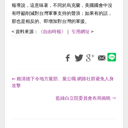
報導說，這意味著，不同於烏克蘭，美國國會中沒
有呼籲削減對台灣軍事支持的聲浪；如果有的話，
那也是相反的、即增加對台灣的軍援。
< 資料來源：
《自由時報》
｜
引用網址
>
⇐ 賴清德下令地方黨部、黨公職 網路社群避免人身
攻擊
藍綠白立院委員會布局揭曉 ⇒