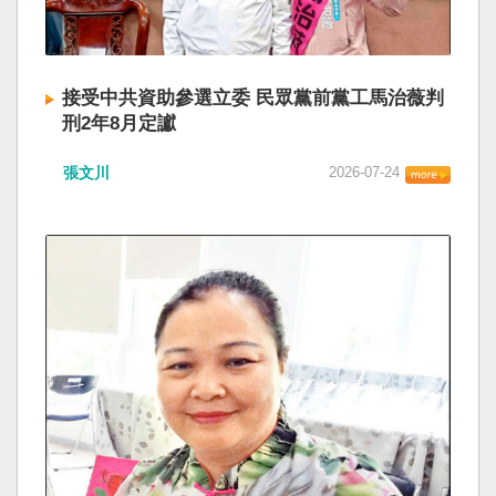
接受中共資助參選立委 民眾黨前黨工馬治薇判
刑2年8月定讞
張文川
2026-07-24