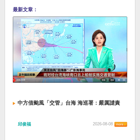
最新文章：
中方借颱風「交管」台海 海巡署：嚴厲譴責
邱俊福
2026-08-08