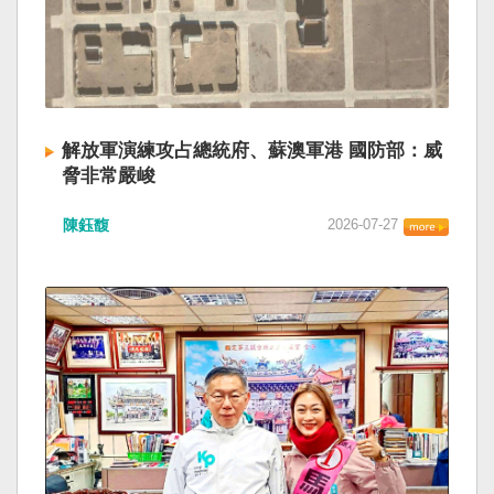
解放軍演練攻占總統府、蘇澳軍港 國防部：威
脅非常嚴峻
陳鈺馥
2026-07-27