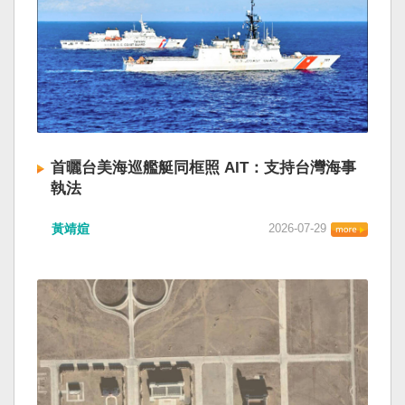
首曬台美海巡艦艇同框照 AIT：支持台灣海事
執法
黃靖媗
2026-07-29