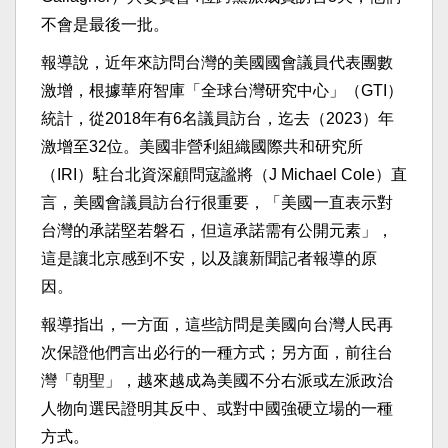
不會是最後一批。
報導說，近年來訪問台灣的美國國會議員代表團數
激增，根據華府智庫「全球台灣研究中心」（GTI）
統計，從2018年有6名議員訪台，迄去（2023）年
激增至32位。美國非營利組織國際共和研究所
（IRI）駐台北資深顧問寇謐將（J Michael Cole）直
言，美國會議員訪台行很重要，「美國一直表示對
台灣的承諾堅若磐石，但這承諾需有公開元素」，
這是讓北京感到不安，以及讓新聞記者報導的原
因。
報導指出，一方面，這些訪問是美國向台灣人民再
次保證他們言出必行的一種方式；另方面，前往台
灣「朝聖」，越來越成為美國不分右派或左派政治
人物向選民證明其反中、或對中國強硬立場的一種
方式。