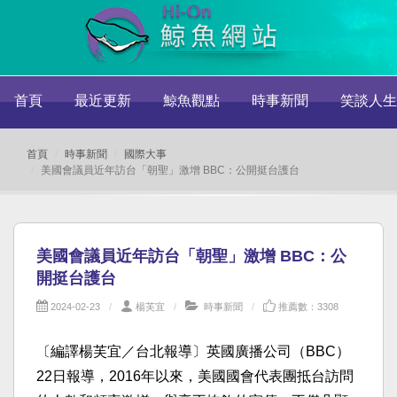
首頁
最近更新
鯨魚觀點
時事新聞
笑談人生
首頁
時事新聞
國際大事
美國會議員近年訪台「朝聖」激增 BBC：公開挺台護台
美國會議員近年訪台「朝聖」激增 BBC：公
開挺台護台
2024-02-23
楊芙宜
時事新聞
推薦數：3308
〔編譯楊芙宜／台北報導〕英國廣播公司（BBC）
22日報導，2016年以來，美國國會代表團抵台訪問