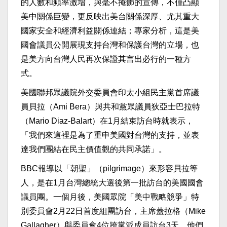
的人數和頻率激增，與毫不掩飾的宣傳，不僅凸顯
美中關係巨變，更反映出美台關係深厚、尤其重大
國家安全和經濟利益關係連結；專家分析，這是美
國會議員公開展現支持台灣和保護台灣的立場，也
是美方向台灣人民再次保證其言出必行的一種方
式。
美國聯邦眾議院外交委員會印太小組民主黨首席議
員貝拉（Ami Bera）與共和黨眾議員狄亞士巴拉特
（Mario Diaz-Balart）在1月結束訪台時就表示，
「我們來這裡是為了重申美國對台灣的支持，並表
達我們團結在民主價值觀的共同承諾」。
BBC報導以「朝聖」（pilgrimage）來形容貝拉等
人，是在1月台灣總統大選後第一批訪台的美國國會
議員團。一個月後，美國眾院「美中戰略競爭」特
別委員會2月22日首度組團訪台，主席蓋拉格（Mike
Gallagher）與委員會4位跨黨派成員訪台3天，他們