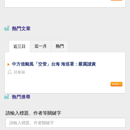
熱門文章
近一月
熱門
近三日
中方借颱風「交管」台海 海巡署：嚴厲譴責
邱俊福
熱門搜尋
請輸入標題、作者等關鍵字