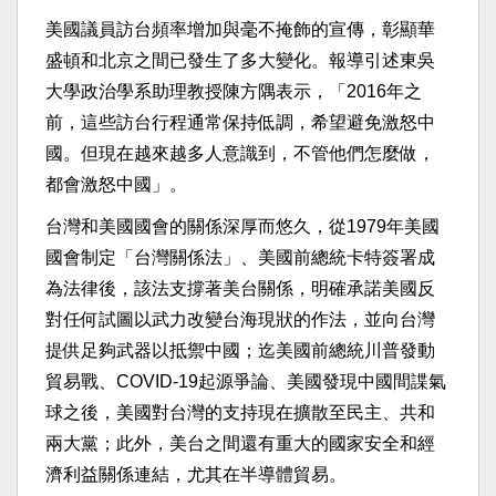
美國議員訪台頻率增加與毫不掩飾的宣傳，彰顯華
盛頓和北京之間已發生了多大變化。報導引述東吳
大學政治學系助理教授陳方隅表示，「2016年之
前，這些訪台行程通常保持低調，希望避免激怒中
國。但現在越來越多人意識到，不管他們怎麼做，
都會激怒中國」。
台灣和美國國會的關係深厚而悠久，從1979年美國
國會制定「台灣關係法」、美國前總統卡特簽署成
為法律後，該法支撐著美台關係，明確承諾美國反
對任何試圖以武力改變台海現狀的作法，並向台灣
提供足夠武器以抵禦中國；迄美國前總統川普發動
貿易戰、COVID-19起源爭論、美國發現中國間諜氣
球之後，美國對台灣的支持現在擴散至民主、共和
兩大黨；此外，美台之間還有重大的國家安全和經
濟利益關係連結，尤其在半導體貿易。