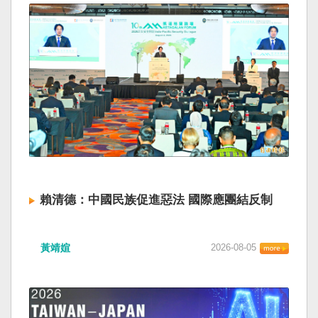
賴清德：中國民族促進惡法 國際應團結反制
黃靖媗
2026-08-05