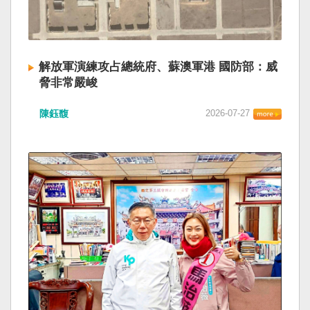
解放軍演練攻占總統府、蘇澳軍港 國防部：威
脅非常嚴峻
陳鈺馥
2026-07-27