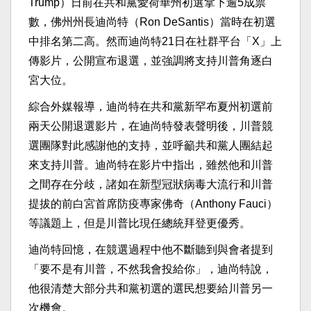
Trump）日前在共和黨愛荷華州初選拿下逾5成票
數，佛州州長迪尚特（Ron DeSantis）當時在初選
中排名第二高。然而迪尚特21日在社群平台「X」上
傳影片，公開宣布退選，並強調將支持川普角逐白
宮大位。
綜合外媒報導，迪尚特在共和黨新罕布夏州初選前
兩天公開退選影片，在迪尚特發表聲明後，川普競
選團隊對此感謝他的支持，並呼籲共和黨人團結起
來支持川普。迪尚特在影片中指出，雖然他和川普
之間存在分歧，諸如在新型冠狀病毒大流行和川普
提拔的前白宮首席防疫專家佛奇（Anthony Fauci）
等議題上，但是川普比現任總統拜登更優秀。
迪尚特回憶，在競選過程中他不斷聽到與會者提到
「要不是有川普，不然我會投給你」，迪尚特說，
他很清楚大部分共和黨初選的選民想要給川普另一
次機會。