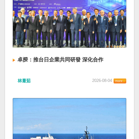
卓揆：推台日企業共同研發 深化合作
林薏茹
2026-08-04