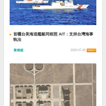
首曬台美海巡艦艇同框照 AIT：支持台灣海事
執法
黃靖媗
2026-07-29