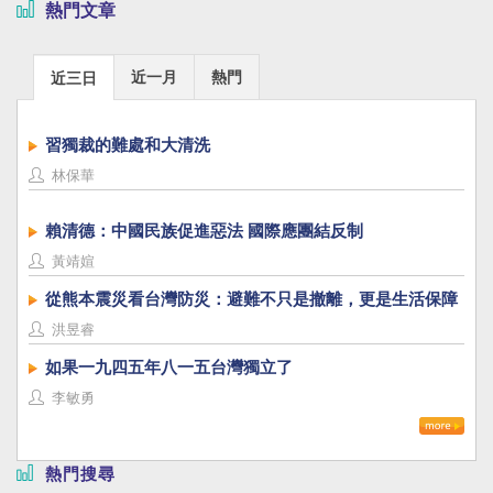
熱門文章
近一月
熱門
近三日
習獨裁的難處和大清洗
林保華
賴清德：中國民族促進惡法 國際應團結反制
黃靖媗
從熊本震災看台灣防災：避難不只是撤離，更是生活保障
洪昱睿
如果一九四五年八一五台灣獨立了
李敏勇
熱門搜尋