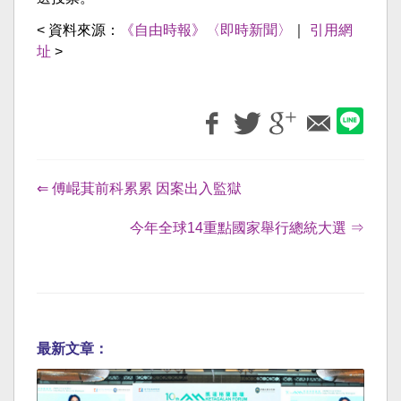
< 資料來源：
《自由時報》〈即時新聞〉
｜
引用網
址
>
⇐ 傅崐萁前科累累 因案出入監獄
今年全球14重點國家舉行總統大選 ⇒
最新文章：