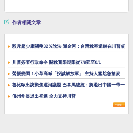
作者相關文章
駁斥趙少康關稅32％說法 謝金河：台灣稅率還躺在川普桌
上！
川普簽署行政命令 關稅寬限期限從7/9延至8/1
聲援變調！小草高喊「投誠解放軍」 主持人尷尬急搶麥
魯比歐出訪聚焦運河議題 巴拿馬總統：將退出中國一帶一
路
佛州州長退出初選 全力支持川普