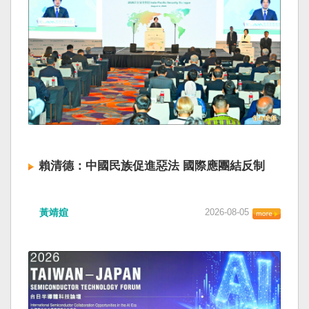
賴清德：中國民族促進惡法 國際應團結反制
黃靖媗
2026-08-05