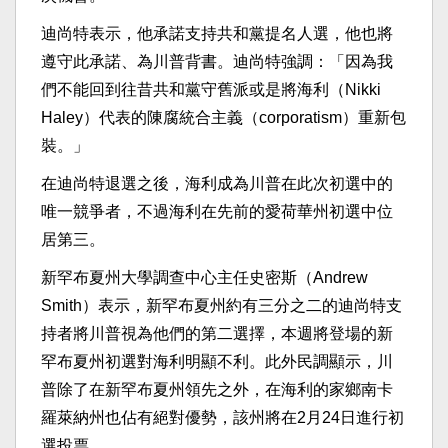
迪尚特表示，他承諾支持共和黨提名人選，他也將
遵守此承諾、為川普背書。迪尚特強調：「因為我
們不能回到往昔共和黨守舊派或是將海利（Nikki
Haley）代表的陳腐統合主義（corporatism）重新包
裝。」
在迪尚特退選之後，海利成為川普在此次初選中的
唯一競爭者，不過海利在先前的愛荷華州初選中位
居第三。
新罕布夏州大學調查中心主任史密斯（Andrew
Smith）表示，新罕布夏州約有三分之二的迪尚特支
持者將川普視為他們的第二選擇，本週將登場的新
罕布夏州初選對海利明顯不利。此外民調顯示，川
普除了在新罕布夏州領先之外，在海利的家鄉南卡
羅萊納州也佔有絕對優勢，該州將在2月24日進行初
選投票。