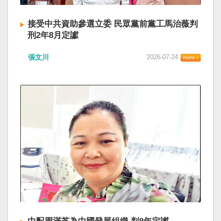
接受中共資助參選立委 民眾黨前黨工馬治薇判
刑2年8月定讞
張文川
2026-07-24