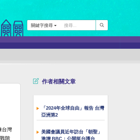
關鍵字搜尋
作者相關文章
「2024年全球自由」報告 台灣
亞洲第2
練台灣
美國會議員近年訪台「朝聖」
戰階
激增 BBC：公開挺台護台