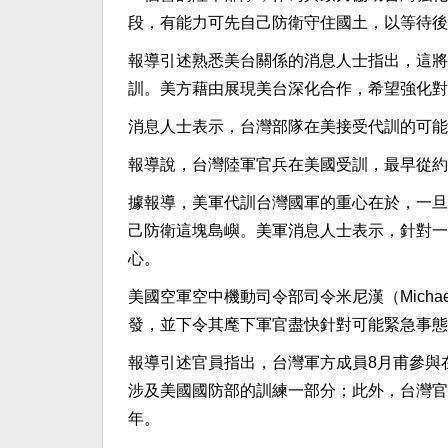
段，有能力可先自己防衛守住國土，以等待後
報導引述熟悉美台關係的消息人士指出，這將會
訓。美方藉由展現美台深化合作，希望強化對
消息人士表示，台灣部隊在美接受代訓的可能
報導說，台灣陸軍官兵在美國受訓，最早從約1
據報導，美軍代訓台灣國軍的重心在於，一旦
己防衛這塊島嶼。美軍消息人士表示，針對一
心。
美國空軍空中機動司令部司令米尼漢（Michae
發，並下令其麾下軍官盡快針對可能緊急事態
報導引述官員指出，台灣軍方成員8月甫參與
涉及美國國防部的訓練一部分；此外，台灣官
年。