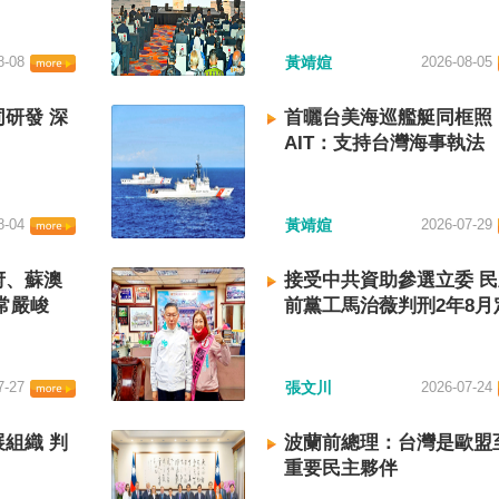
8-08
黃靖媗
2026-08-05
研發 深
首曬台美海巡艦艇同框照
AIT：支持台灣海事執法
8-04
黃靖媗
2026-07-29
府、蘇澳
接受中共資助參選立委 
常嚴峻
前黨工馬治薇判刑2年8月
7-27
張文川
2026-07-24
組織 判
波蘭前總理：台灣是歐盟
重要民主夥伴