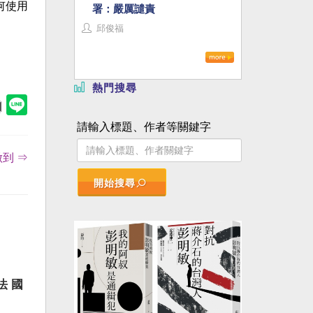
何使用
署：嚴厲譴責
邱俊福
熱門搜尋
請輸入標題、作者等關鍵字
到 ⇒
開始搜尋
法 國