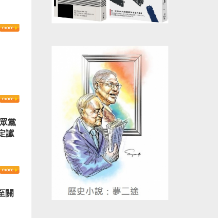
民眾黨
定讞
至關