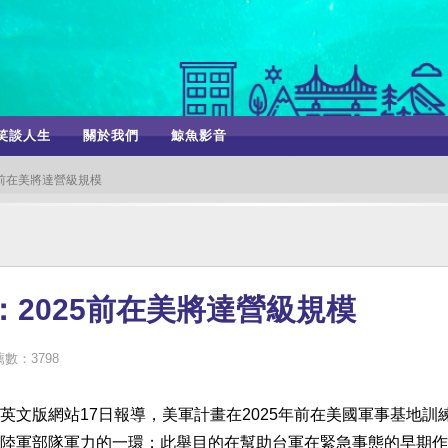
笑談人生
關於我們
鯨魚影音
5前在美將達營級規模
：2025前在美將達營級規模
數：3798
文版網站17日報導，美軍計畫在2025年前在美國軍事基地訓
陸軍部隊軍力的一環；此舉目的在幫助台軍在緊急事態的早期作