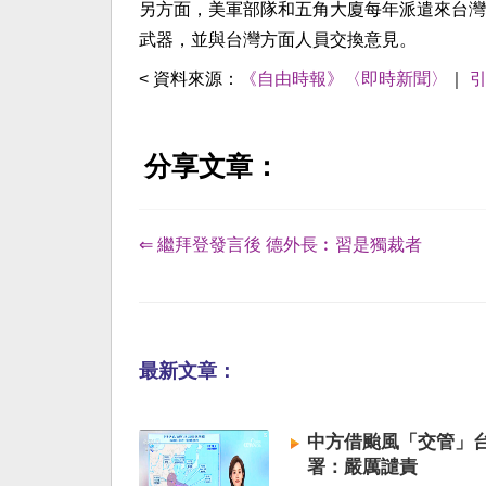
另方面，美軍部隊和五角大廈每年派遣來台灣人
武器，並與台灣方面人員交換意見。
< 資料來源：
《自由時報》〈即時新聞〉
｜
分享文章：
⇐ 繼拜登發言後 德外長︰習是獨裁者
最新文章：
中方借颱風「交管」台
署：嚴厲譴責