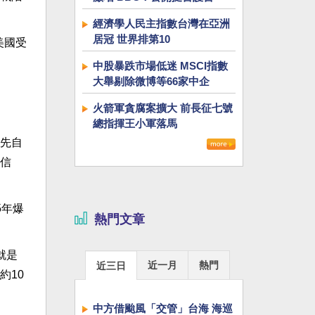
經濟學人民主指數台灣在亞洲
居冠 世界排第10
美國受
中股暴跌市場低迷 MSCI指數
大舉剔除微博等66家中企
火箭軍貪腐案擴大 前長征七號
。
總指揮王小軍落馬
先自
信
5年爆
熱門文章
就是
近一月
熱門
近三日
約10
中方借颱風「交管」台海 海巡