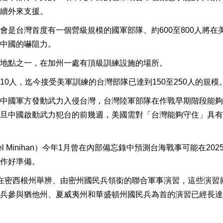
續外來支援。
是台灣首度有一個營級規模的國軍部隊、約600至800人將在
中國的嚇阻力。
地點之一，在加州一處有頂級訓練設施的場所。
0人，迄今接受美軍訓練的台灣部隊已達到150至250人的規模
中國軍方發動武力入侵台灣，台灣陸軍部隊在作戰早期階段能夠
旦中國啟動武力犯台的前幾週，美國需對「台灣能夠守住」具有
l Minihan）今年1月曾在內部備忘錄中預測台海戰事可能在202
作好準備。
在密西根州舉辨、由密州國民兵領銜的聯合軍事演習，這些演習
兵參與猶他州、夏威夷州和華盛頓州國民兵為首的演習已經長達