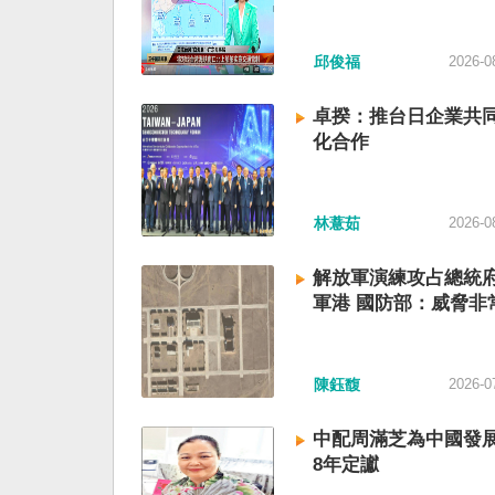
邱俊福
2026-0
卓揆：推台日企業共同
化合作
林薏茹
2026-0
解放軍演練攻占總統
軍港 國防部：威脅非
陳鈺馥
2026-0
中配周滿芝為中國發展
8年定讞