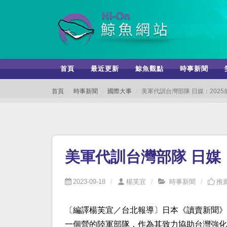
首頁
最近更新
鯨魚觀點
時事新聞
首頁
時事新聞
國際大事
美軍代訓台灣部隊 日媒：202
美軍代訓台灣部隊 日媒
2023-09-18
楊芙宜
時事新聞
推薦
〔編譯楊芙宜／台北報導〕日本《讀賣新聞》英
一個營的陸軍部隊，作為其致力協助台灣強化