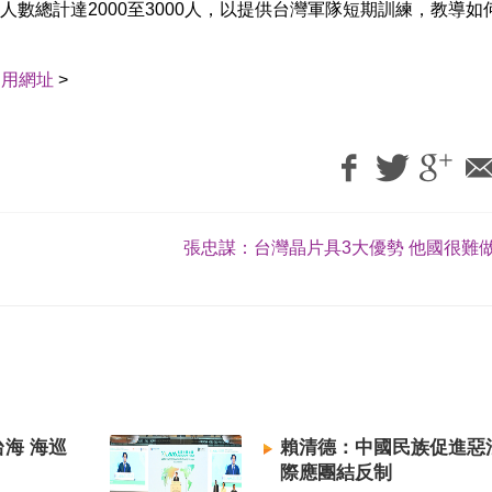
數總計達2000至3000人，以提供台灣軍隊短期訓練，教導如
引用網址
>
張忠謀：台灣晶片具3大優勢 他國很難做
海 海巡
賴清德：中國民族促進惡
際應團結反制