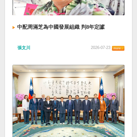
中配周滿芝為中國發展組織 判8年定讞
張文川
2026-07-23