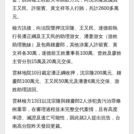
王又民、許留賓、黃文祥等人行賄，共計2600多萬
元。
檢方訊後，向法院聲押沈宗隆、王又民、達德前執
行長潘正綱及王又民的助理游女、潘妻游女（游姓
助理胞妹）及包商鍾慶郎，其他涉案人許留賓、黃
文祥各30萬，達德前王姓董事長100萬、曾姓及廖姓
主管分別15萬及20萬元交保。
雲林地院10日裁定潘正綱收押，沈宗隆200萬元、鍾
慶郎100萬元、王又民50萬元及潘妻6萬元交保、游
姓助理請回。
雲林檢方13日以沈宗隆與鍾慶郎2人涉犯貪污治罪條
例重罪，在審理過程並未完整交代案情，且有高度
串證、滅證及逃亡可能性，因此就2人提出抗告，台
南高分院昨天發回更裁。