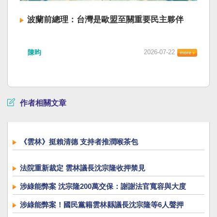
波蘭前總理：台灣是歐盟至關重要民主夥伴
陳昀
2026-07-22
作者相關文章
《雲林》挺賴清德 支持者推潤喉茶包
法院重新裁定 雲林議長沈宗隆收押禁見
涉綠能弊案 沈宗隆200萬交保：謝謝法官寬容與大度
涉綠能弊案！國民黨籍雲林縣議長沈宗隆等6人聲押