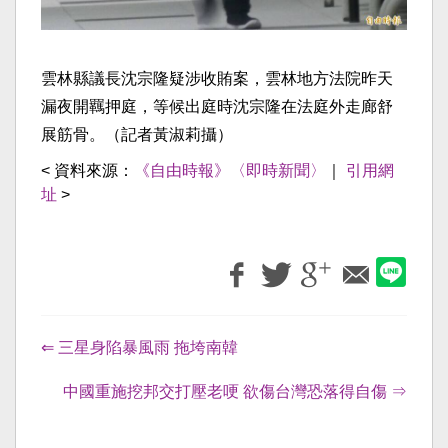
雲林縣議長沈宗隆疑涉收賄案，雲林地方法院昨天
漏夜開羈押庭，等候出庭時沈宗隆在法庭外走廊舒
展筋骨。（記者黃淑莉攝）
< 資料來源：
《自由時報》〈即時新聞〉
｜
引用網
址
>
⇐ 三星身陷暴風雨 拖垮南韓
中國重施挖邦交打壓老哽 欲傷台灣恐落得自傷 ⇒