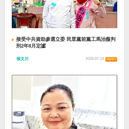
接受中共資助參選立委 民眾黨前黨工馬治薇判
刑2年8月定讞
張文川
2026-07-24