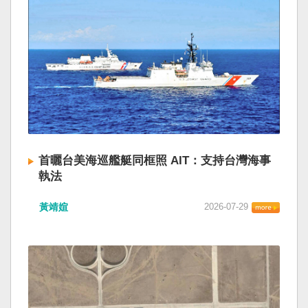
首曬台美海巡艦艇同框照 AIT：支持台灣海事
執法
黃靖媗
2026-07-29