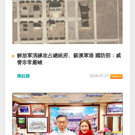
解放軍演練攻占總統府、蘇澳軍港 國防部：威
脅非常嚴峻
陳鈺馥
2026-07-27