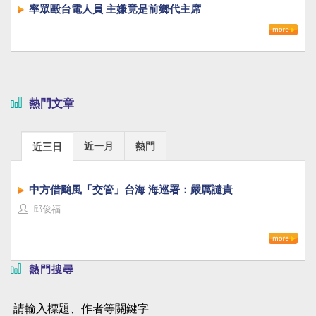
率眾毆台電人員 主嫌竟是前鄉代主席
熱門文章
近一月
熱門
近三日
中方借颱風「交管」台海 海巡署：嚴厲譴責
邱俊福
熱門搜尋
請輸入標題、作者等關鍵字