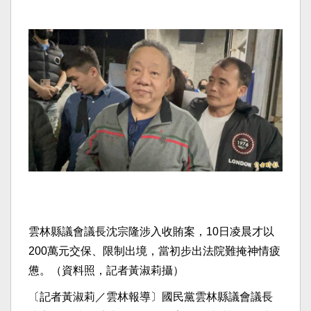
雲林縣議會議長沈宗隆涉入收賄案，10日凌晨才以
200萬元交保、限制出境，當初步出法院難掩神情疲
憊。（資料照，記者黃淑莉攝）
〔記者黃淑莉／雲林報導〕國民黨雲林縣議會議長