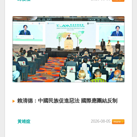
賴清德：中國民族促進惡法 國際應團結反制
黃靖媗
2026-08-05