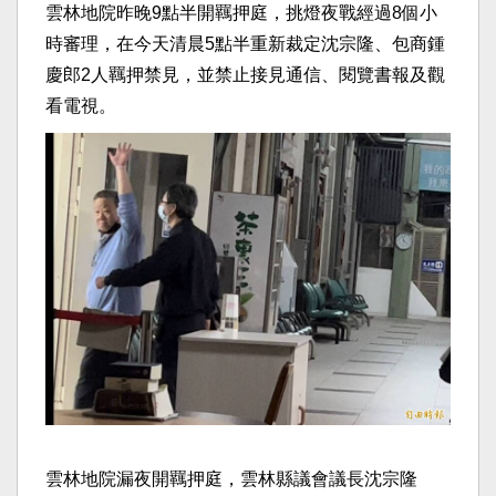
雲林地院昨晚9點半開羈押庭，挑燈夜戰經過8個小
時審理，在今天清晨5點半重新裁定沈宗隆、包商鍾
慶郎2人羈押禁見，並禁止接見通信、閱覽書報及觀
看電視。
雲林地院漏夜開羈押庭，雲林縣議會議長沈宗隆