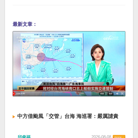
最新文章：
中方借颱風「交管」台海 海巡署：嚴厲譴責
邱俊福
2026-08-08