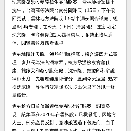
沈宗隆疑涉收受達德集團賄賂案，雲林地檢署提出
抗告，台灣高等法院台南分院昨天（15日）下午發
回更裁，雲林地方法院晚上9點半漏夜開合議庭，經
過8小時審理，在今天（16日）清晨5點半重新裁定
沈宗隆、包商鍾慶郎2人羈押禁見，並禁止接見通
信、閱覽書報及觀看電視。
雲林地院昨天晚上9點半開羈押庭，採合議庭方式審
理，審判長為法官潘韋丞，檢方承辦檢察官蕭仕
庸、施家榮和蔡少勳蒞庭，沈宗隆、鍾慶郎和辯護
律師出庭，先審理鍾慶郎部分，直到今天凌晨1點才
換沈宗隆，等候時沈宗隆多次步出休息室外甩手舒
展筋骨。
雲林檢方日前偵辦達德集團涉嫌行賄案，調查發
現，該集團在2020年在雲林設立風機發電，因地方
人士、部分議員反對，竟涉嫌透過下包廠商、白手
套，以高報工程款夾帶賄款方式，向沈宗隆及議員