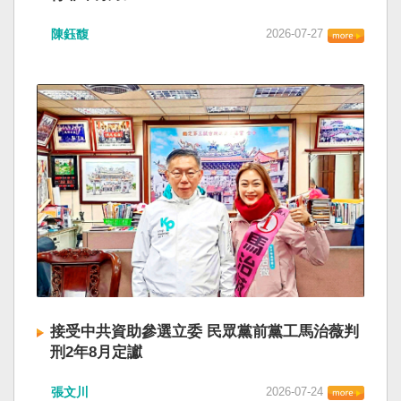
陳鈺馥
2026-07-27
接受中共資助參選立委 民眾黨前黨工馬治薇判
刑2年8月定讞
張文川
2026-07-24