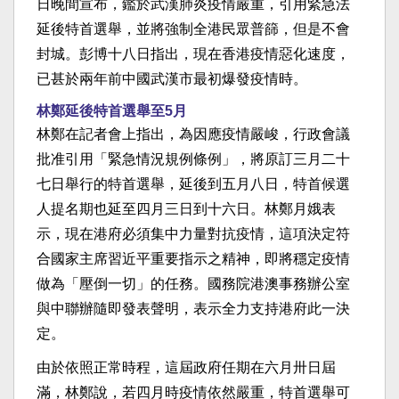
日晚間宣布，鑑於武漢肺炎疫情嚴重，引用緊急法
延後特首選舉，並將強制全港民眾普篩，但是不會
封城。彭博十八日指出，現在香港疫情惡化速度，
已甚於兩年前中國武漢市最初爆發疫情時。
林鄭延後特首選舉至5月
林鄭在記者會上指出，為因應疫情嚴峻，行政會議
批准引用「緊急情況規例條例」，將原訂三月二十
七日舉行的特首選舉，延後到五月八日，特首候選
人提名期也延至四月三日到十六日。林鄭月娥表
示，現在港府必須集中力量對抗疫情，這項決定符
合國家主席習近平重要指示之精神，即將穩定疫情
做為「壓倒一切」的任務。國務院港澳事務辦公室
與中聯辦隨即發表聲明，表示全力支持港府此一決
定。
由於依照正常時程，這屆政府任期在六月卅日屆
滿，林鄭說，若四月時疫情依然嚴重，特首選舉可