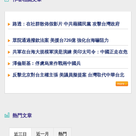
路透：在社群散佈假影片 中共藉國民黨 攻擊台灣政府
眾院通過撥款法案 美援台726億 強化台海嚇阻力
共軍在台海大規模軍演是演練 美印太司令：中國正走在危
險道路上
澤倫斯基︰俘虜烏東作戰兩中國兵
反擊北京對台主權主張 美議員擬提案 台灣取代中華台北
熱門文章
近一月
熱門
近三日