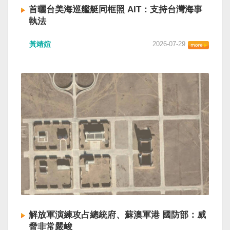
首曬台美海巡艦艇同框照 AIT：支持台灣海事
執法
黃靖媗
2026-07-29
解放軍演練攻占總統府、蘇澳軍港 國防部：威
脅非常嚴峻