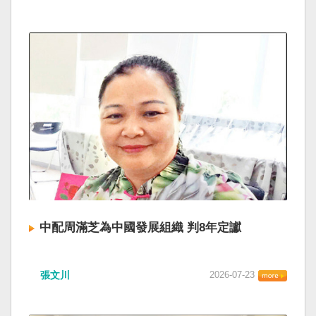
中配周滿芝為中國發展組織 判8年定讞
張文川
2026-07-23