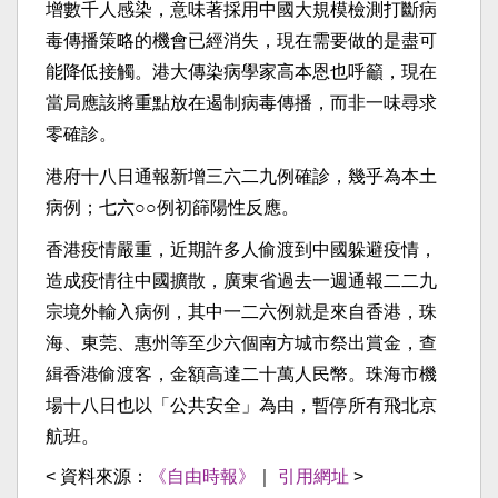
增數千人感染，意味著採用中國大規模檢測打斷病
毒傳播策略的機會已經消失，現在需要做的是盡可
能降低接觸。港大傳染病學家高本恩也呼籲，現在
當局應該將重點放在遏制病毒傳播，而非一味尋求
零確診。
港府十八日通報新增三六二九例確診，幾乎為本土
病例；七六○○例初篩陽性反應。
香港疫情嚴重，近期許多人偷渡到中國躲避疫情，
造成疫情往中國擴散，廣東省過去一週通報二二九
宗境外輸入病例，其中一二六例就是來自香港，珠
海、東莞、惠州等至少六個南方城市祭出賞金，查
緝香港偷渡客，金額高達二十萬人民幣。珠海市機
場十八日也以「公共安全」為由，暫停所有飛北京
航班。
< 資料來源：
《自由時報》
｜
引用網址
>