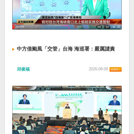
中方借颱風「交管」台海 海巡署：嚴厲譴責
邱俊福
2026-08-08