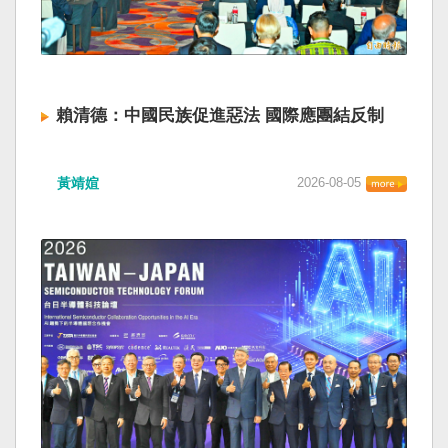
賴清德：中國民族促進惡法 國際應團結反制
黃靖媗
2026-08-05