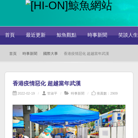
首頁
最近更新
鯨魚觀點
時事新聞
笑談人生
首頁
時事新聞
國際大事
香港疫情惡化 超越當年武漢
香港疫情惡化 超越當年武漢
2022-02-19
管淑平
時事新聞
推薦數：2909