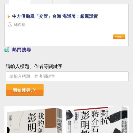
中方借颱風「交管」台海 海巡署：嚴厲譴責
邱俊福
熱門搜尋
請輸入標題、作者等關鍵字
開始搜尋