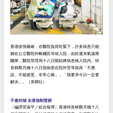
香港疫情嚴峻，在醫院負荷吃緊下，許多病患只能
躺在公立醫院外帳棚區等候入院，由於週末氣溫將
驟降，醫院管理局十八日開始將病患移入院內。特
首林鄭月娥十八日指病患在院外苦等病床「不應
該、不能接受、非常心痛」，「我要求今日一定要
解決」。（美聯社）
不會封城 全港強制普篩
〔編譯管淑平／綜合報導〕香港特首林鄭月娥十八