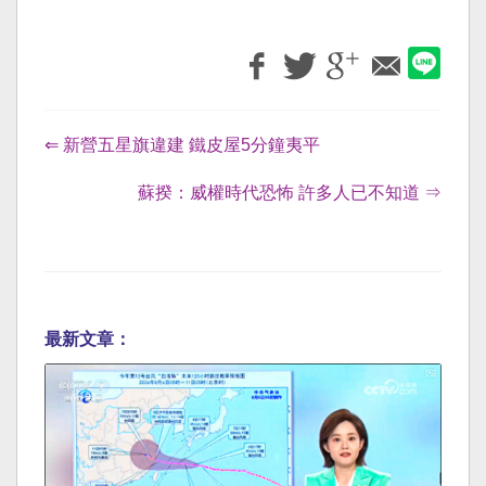
⇐ 新營五星旗違建 鐵皮屋5分鐘夷平
蘇揆：威權時代恐怖 許多人已不知道 ⇒
最新文章：