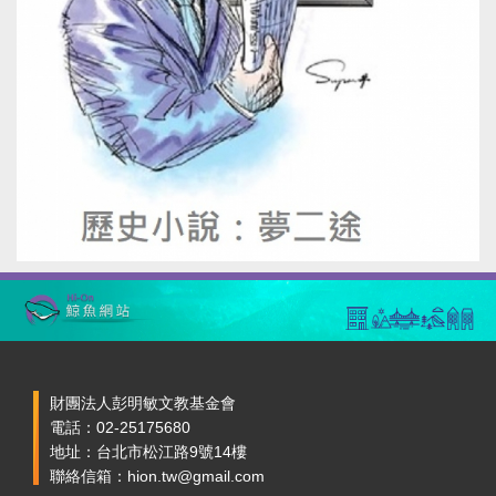
財團法人彭明敏文教基金會
電話：02-25175680
地址：台北市松江路9號14樓
聯絡信箱：hion.tw@gmail.com