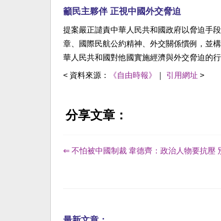
籲民主夥伴 正視中國外交脅迫
提案嚴正譴責中華人民共和國政府以脅迫手段
章、國際民航公約精神、外交關係慣例，並構
華人民共和國對他國實施經濟與外交脅迫的行
< 資料來源：
《自由時報》
｜
引用網址
>
分享文章：
⇐ 不怕被中國制裁 韋德齊：政治人物要抗壓 
最新文章：