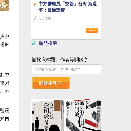
中方借颱風「交管」台海 海巡
署：嚴厲譴責
邱俊福
責中
熱門搜尋
過對
請輸入標題、作者等關鍵字
對中
當局
開始搜尋
。不
暫緩
於四