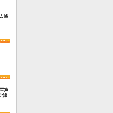
法 國
民眾黨
定讞