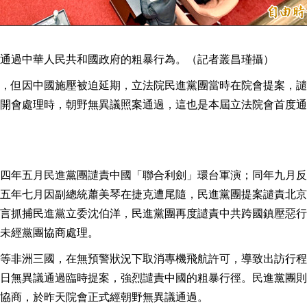
通過中華人民共和國政府的粗暴行為。（記者叢昌瑾攝）
，但因中國施壓被迫延期，立法院民進黨團當時在院會提案，譴
開會處理時，朝野無異議照案通過，這也是本屆立法院會首度通
四年五月民進黨團譴責中國「聯合利劍」環台軍演；同年九月反
五年七月因副總統蕭美琴在捷克遭尾隨，民進黨團提案譴責北京
言抓捕民進黨立委沈伯洋，民進黨團再度譴責中共跨國鎮壓惡行
未經黨團協商處理。
等非洲三國，在無預警狀況下取消專機飛航許可，導致出訪行程
日無異議通過臨時提案，強烈譴責中國的粗暴行徑。民進黨團則
協商，於昨天院會正式經朝野無異議通過。