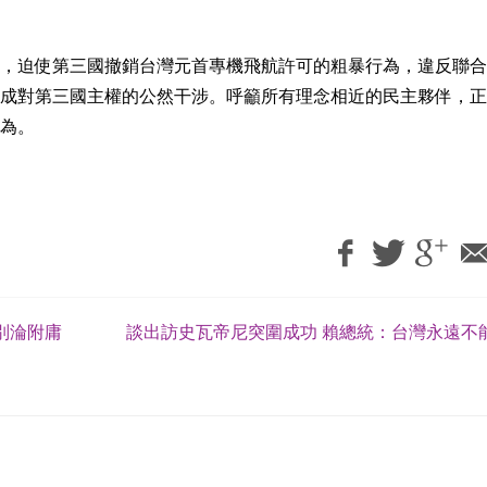
，迫使第三國撤銷台灣元首專機飛航許可的粗暴行為，違反聯合
成對第三國主權的公然干涉。呼籲所有理念相近的民主夥伴，正
為。
別淪附庸
談出訪史瓦帝尼突圍成功 賴總統：台灣永遠不