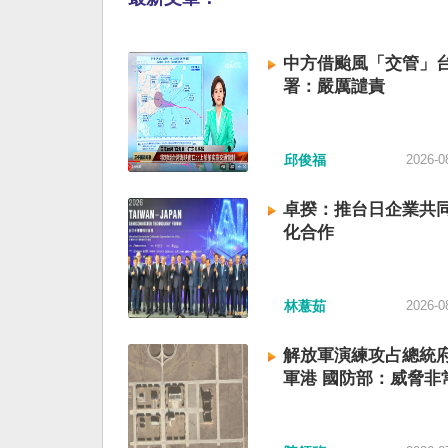
中方借颱風「交管」台
署：嚴厲譴責
邱俊福
2026-0
卓揆：推台日企業共同
化合作
林薏茹
2026-0
解放軍演練攻占總統
軍港 國防部：威脅非