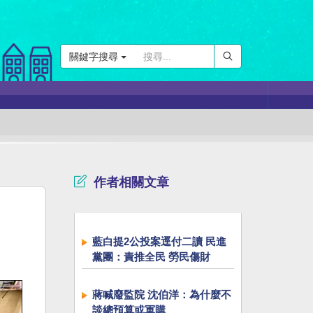
關鍵字搜尋
作者相關文章
藍白提2公投案逕付二讀 民進
黨團：責推全民 勞民傷財
蔣喊廢監院 沈伯洋：為什麼不
談總預算或軍購