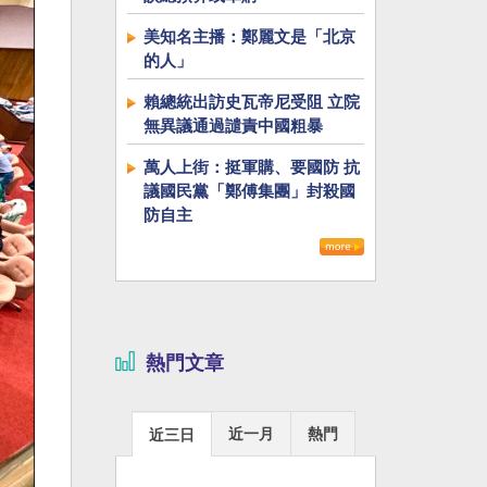
美知名主播：鄭麗文是「北京
的人」
賴總統出訪史瓦帝尼受阻 立院
無異議通過譴責中國粗暴
萬人上街：挺軍購、要國防 抗
議國民黨「鄭傅集團」封殺國
防自主
熱門文章
近一月
熱門
近三日