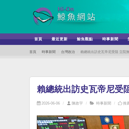
首頁
最近更新
鯨魚觀點
時事新聞
首頁
時事新聞
台灣政治
賴總統出訪史瓦帝尼受阻 立院
賴總統出訪史瓦帝尼受
2026-06-06
陳政宇
時事新聞
推薦