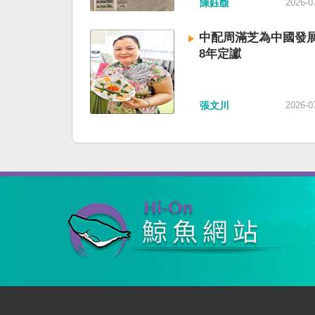
陳鈺馥
2026-0
中配周滿芝為中國發展
8年定讞
張文川
2026-0