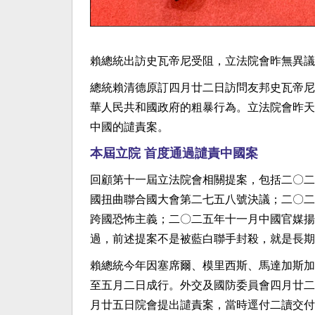
賴總統出訪史瓦帝尼受阻，立法院會昨無異議
總統賴清德原訂四月廿二日訪問友邦史瓦帝尼
華人民共和國政府的粗暴行為。立法院會昨天
中國的譴責案。
本屆立院 首度通過譴責中國案
回顧第十一屆立法院會相關提案，包括二〇二
國扭曲聯合國大會第二七五八號決議；二〇二
跨國恐怖主義；二〇二五年十一月中國官媒揚
過，前述提案不是被藍白聯手封殺，就是長期
賴總統今年因塞席爾、模里西斯、馬達加斯加
至五月二日成行。外交及國防委員會四月廿二
月廿五日院會提出譴責案，當時逕付二讀交付