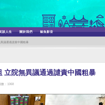
笑談人生
關於我們
鯨魚影音
無異議通過譴責中國粗暴
阻 立院無異議通過譴責中國粗暴
數：1068