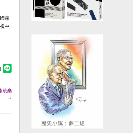
國憲
視中
能放棄
⇒