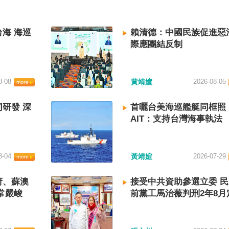
海 海巡
賴清德：中國民族促進惡
際應團結反制
8-08
黃靖媗
2026-08-05
研發 深
首曬台美海巡艦艇同框照
AIT：支持台灣海事執法
8-04
黃靖媗
2026-07-29
府、蘇澳
接受中共資助參選立委 
常嚴峻
前黨工馬治薇判刑2年8月